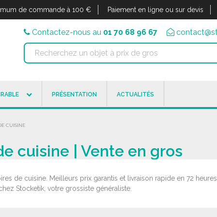
imum de commande à 100 €
Paiement en ligne ou sur devis
Contactez-nous au
01 70 68 96 67
contact@st
RABLE
PRÉSENTATION
ACTUALITÉS
DE CUISINE
de cuisine | Vente en gros
res de cuisine. Meilleurs prix garantis et livraison rapide en 72 he
hez Stocketik, votre grossiste généraliste.