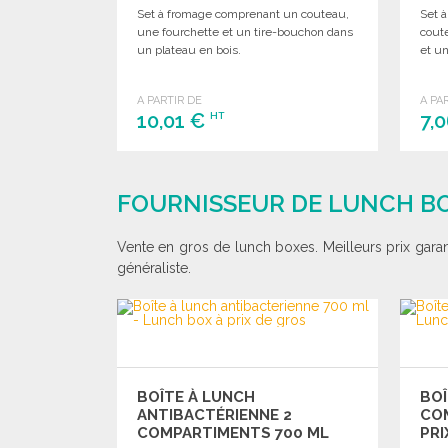
Set à fromage comprenant un couteau,
Set 
une fourchette et un tire-bouchon dans
cout
un plateau en bois.
et un
A PARTIR DE
A PA
10,01 €
7,
HT
COMMANDER
Demander un devis
FOURNISSEUR DE LUNCH BO
Vente en gros de lunch boxes. Meilleurs prix gara
généraliste.
BOÎTE À LUNCH
BOÎ
ANTIBACTÉRIENNE 2
CO
COMPARTIMENTS 700 ML
PRI