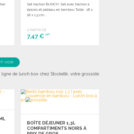
cher
Set hachoir BUNCH: Set avec hâchoir à
épices et plateau en bambou Taille : 18 x
18 x 1,5 cm...
A PARTIR DE
7,47 €
HT
COMMANDER
Demander un devis
T VOIR
ligne de lunch box chez Stocketik, votre grossiste
0ML
BOÎTE DÉJEUNER 1,3L
COMPARTIMENTS NOIRS À
PRIX DE GROS