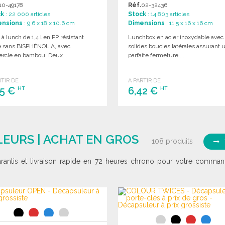
10-49178
Réf.
02-32436
ck
: 22 000 articles
Stock
: 14 803 articles
ensions
: 9.6 x 18 x 10.6 cm
Dimensions
: 11.5 x 16 x 16 cm
 à lunch de 1,4 l en PP résistant
Lunchbox en acier inoxydable avec
é sans BISPHÉNOL A, avec
solides boucles latérales assurant 
ercle en bambou. Deux...
parfaite fermeture....
RTIR DE
A PARTIR DE
45 €
6,42 €
HT
HT
COMMANDER
COMMANDER
Demander un devis
Demander un devis
EURS | ACHAT EN GROS
108 produits
arantis et livraison rapide en 72 heures chrono pour votre comman