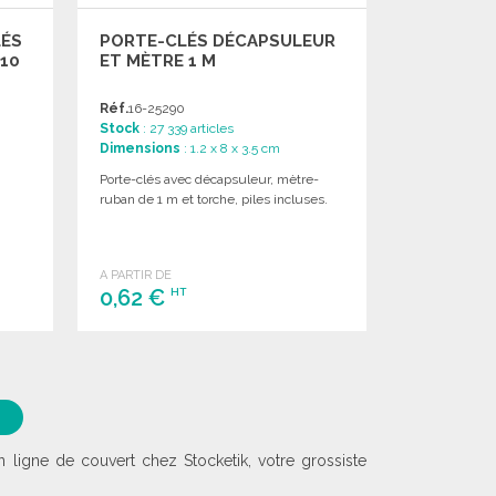
LÉS
PORTE-CLÉS DÉCAPSULEUR
 10
ET MÈTRE 1 M
Réf.
16-25290
Stock
: 27 339 articles
Dimensions
: 1.2 x 8 x 3.5 cm
Porte-clés avec décapsuleur, mètre-
ruban de 1 m et torche, piles incluses.
A PARTIR DE
0,62 €
HT
COMMANDER
Demander un devis
R
 ligne de couvert chez Stocketik, votre grossiste