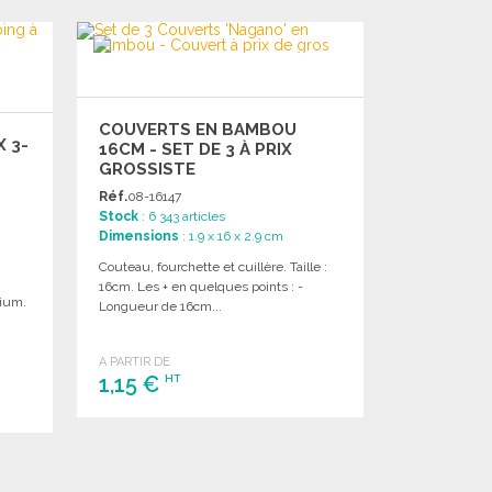
COUVERTS EN BAMBOU
 3-
16CM - SET DE 3 À PRIX
GROSSISTE
Réf.
08-16147
Stock
: 6 343 articles
Dimensions
: 1.9 x 16 x 2.9 cm
Couteau, fourchette et cuillère. Taille :
16cm. Les + en quelques points : -
ium.
Longueur de 16cm...
A PARTIR DE
1,15 €
HT
COMMANDER
Demander un devis