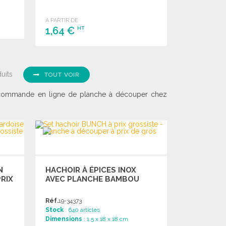
A PARTIR DE
1,64 €
HT
COMMANDER
Demander un devis
uits
TOUT VOIR
re commande en ligne de planche à découper chez
N
HACHOIR À ÉPICES INOX
PRIX
AVEC PLANCHE BAMBOU
Réf.
19-34373
Stock
: 640 articles
Dimensions
: 1.5 x 18 x 18 cm