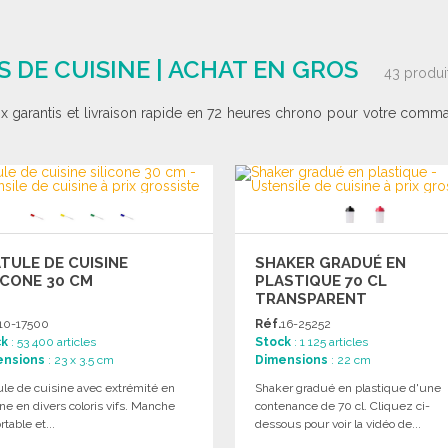
 DE CUISINE | ACHAT EN GROS
43 produi
rix garantis et livraison rapide en 72 heures chrono pour votre comma
TULE DE CUISINE
SHAKER GRADUÉ EN
ICONE 30 CM
PLASTIQUE 70 CL
TRANSPARENT
10-17500
Réf.
16-25252
ck
: 53 400 articles
Stock
: 1 125 articles
ensions
: 23 x 3.5 cm
Dimensions
: 22 cm
ule de cuisine avec extrémité en
Shaker gradué en plastique d'une
one en divers coloris vifs. Manche
contenance de 70 cl. Cliquez ci-
rtable et...
dessous pour voir la vidéo de...