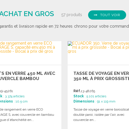
 ACHAT EN GROS
57 produits
TOUT VOIR
garantis et livraison rapide en 72 heures chrono pour votre commande
S EN VERRE 450 ML AVEC
TASSE DE VOYAGE EN VE
UVERCLE BAMBOU
350 ML À PRIX GROSSIST
19-45261
Réf.
13-48265
ck
: 3 374 articles
Stock
: 5 101 articles
ensions
: 10.5 cm
Dimensions
: 91 x 119 mm
 de rangement en verre ECO
Tasse de voyage en verre borosilica
AGE S, avec couvercle en bambou
double paroi, isolée par l'air, avec
gue d´étanchéité en...
couvercle en...