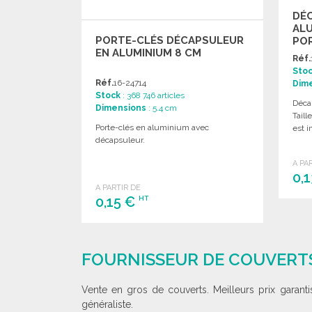
DÉ
ALU
PORTE-CLÉS DÉCAPSULEUR
PO
EN ALUMINIUM 8 CM
Réf.
Sto
Réf.
16-24714
Dim
Stock
: 368 746 articles
Déca
Dimensions
: 5.4 cm
Taill
Porte-clés en aluminium avec
est i
décapsuleur.
A PA
0,
A PARTIR DE
0,15 €
HT
COMMANDER
Demander un devis
FOURNISSEUR DE COUVERTS
Vente en gros de couverts. Meilleurs prix garant
généraliste.