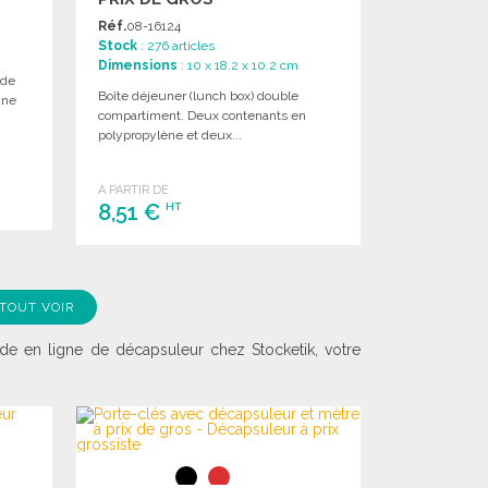
Réf.
08-16124
Stock
: 276 articles
Dimensions
: 10 x 18.2 x 10.2 cm
 de
Boîte déjeuner (lunch box) double
une
compartiment. Deux contenants en
polypropylène et deux...
A PARTIR DE
8,51 €
HT
COMMANDER
Demander un devis
TOUT VOIR
de en ligne de décapsuleur chez Stocketik, votre