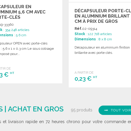
CAPSULEUR EN
DÉCAPSULEUR PORTE-C
MINIUM 5,6 CM AVEC
EN ALUMINIUM BRILLANT
RTE-CLÉS
CM À PRIX DE GROS
19-33360
Réf.
02-09314
ck
: 354 248 articles
Stock
: 122 718 articles
ensions
: 5.6 cm
Dimensions
: 8 x 8 cm
psuleur OPEN avec porte-clés
Décapsuleur en aluminium finition
e : 5,6 x 1 x 0,3 cm Le sous colisage
brillante avec porte clés.
mposé pour...
RTIR DE
A PARTIR DE
13 €
HT
0,23 €
HT
COMMANDER
COMMANDER
Demander un devis
Demander un devis
 | ACHAT EN GROS
95 produits
TOUT VOI
is et livraison rapide en 72 heures chrono pour votre commande en