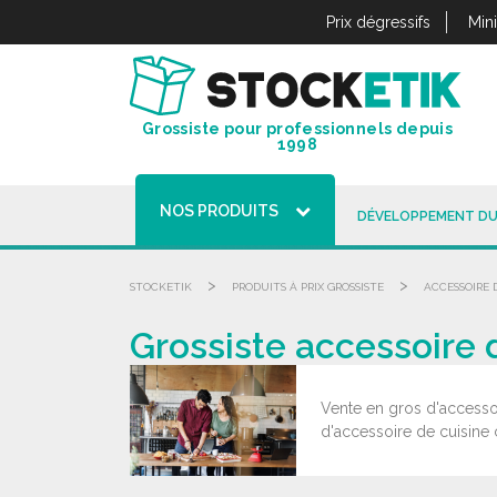
Panneau de gestion des cookies
Prix dégressifs
Min
Grossiste pour professionnels depuis
1998
NOS PRODUITS
DÉVELOPPEMENT DU
>
>
STOCKETIK
PRODUITS À PRIX GROSSISTE
ACCESSOIRE 
Grossiste accessoire 
Vente en gros d'accessoi
d'accessoire de cuisine c