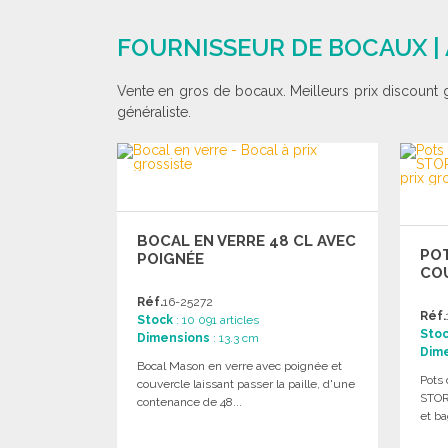
COMMANDER
Demander un devis
FOURNISSEUR DE BOCAUX |
Vente en gros de bocaux. Meilleurs prix discount 
généraliste.
BOCAL EN VERRE 48 CL AVEC
POT
POIGNÉE
CO
Réf.
16-25272
Réf.
Stock
: 10 091 articles
Sto
Dimensions
: 13.3 cm
Dim
Bocal Mason en verre avec poignée et
Pots
couvercle laissant passer la paille, d'une
STOR
contenance de 48...
et ba