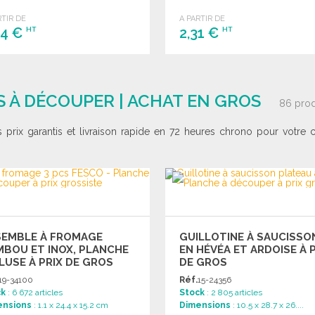
RTIR DE
A PARTIR DE
84 €
2,31 €
HT
HT
COMMANDER
COMMANDER
Demander un devis
Demander un devis
 À DÉCOUPER | ACHAT EN GROS
86 prod
s prix garantis et livraison rapide en 72 heures chrono pour vot
SEMBLE À FROMAGE
GUILLOTINE À SAUCISSO
BOU ET INOX, PLANCHE
EN HÉVÉA ET ARDOISE À 
LUSE À PRIX DE GROS
DE GROS
19-34100
Réf.
15-24356
ck
: 6 672 articles
Stock
: 2 805 articles
ensions
: 1.1 x 24.4 x 15.2 cm
Dimensions
: 10.5 x 28.7 x 26....