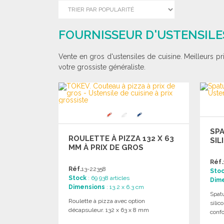
FOURNISSEUR D'USTENSILES
Vente en gros d'ustensiles de cuisine. Meilleurs p
votre grossiste généraliste.
SPA
ROULETTE À PIZZA 132 X 63
SIL
MM À PRIX DE GROS
Réf.
Réf.
13-22358
Sto
Stock
: 69 938 articles
Dim
Dimensions
: 13.2 x 6.3 cm
Spat
Roulette à pizza avec option
silic
décapsuleur. 132 x 63 x 8 mm
confo