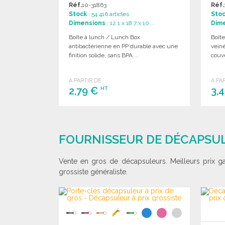
Réf.
10-31863
Réf.
Stock
: 54 416 articles
Sto
Dimensions
: 12.1 x 18.7 x 10....
Dim
Boîte à lunch / Lunch Box
Boîte
antibactérienne en PP durable avec une
vein
finition solide, sans BPA....
couv
A PARTIR DE
A PA
2,79 €
3,
HT
COMMANDER
Demander un devis
FOURNISSEUR DE DÉCAPSUL
Vente en gros de décapsuleurs. Meilleurs prix g
grossiste généraliste.