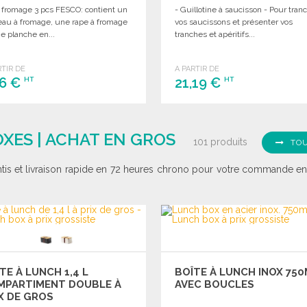
à fromage 3 pcs FESCO: contient un
- Guillotine à saucisson - Pour tran
eau à fromage, une rape à fromage
vos saucissons et présenter vos
e planche en...
tranches et apéritifs...
RTIR DE
A PARTIR DE
06 €
21,19 €
HT
HT
COMMANDER
COMMANDER
Demander un devis
Demander un devis
XES | ACHAT EN GROS
101 produits
TOU
ntis et livraison rapide en 72 heures chrono pour votre commande en 
TE À LUNCH 1,4 L
BOÎTE À LUNCH INOX 75
MPARTIMENT DOUBLE À
AVEC BOUCLES
X DE GROS