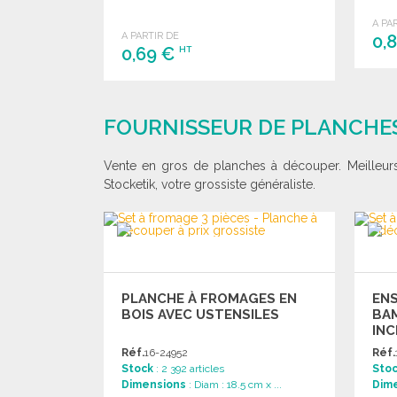
A PA
A PARTIR DE
0,
0,69 €
HT
COMMANDER
Demander un devis
FOURNISSEUR DE PLANCHES
Vente en gros de planches à découper. Meilleur
Stocketik, votre grossiste généraliste.
PLANCHE À FROMAGES EN
EN
BOIS AVEC USTENSILES
BAM
INC
Réf.
16-24952
Réf.
Stock
: 2 392 articles
Sto
Dimensions
: Diam : 18.5 cm x ...
Dim