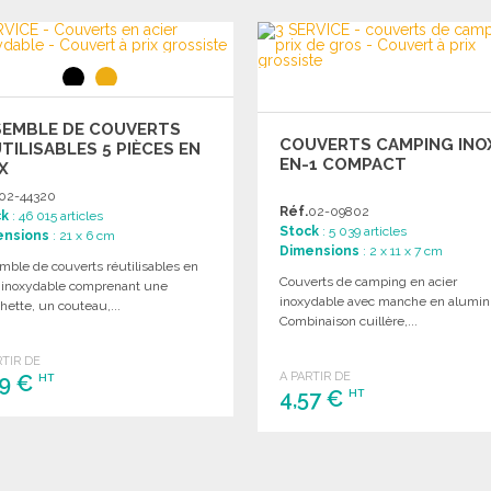
SEMBLE DE COUVERTS
COUVERTS CAMPING INOX
TILISABLES 5 PIÈCES EN
EN-1 COMPACT
X
02-44320
Réf.
02-09802
ck
: 46 015 articles
Stock
: 5 039 articles
ensions
: 21 x 6 cm
Dimensions
: 2 x 11 x 7 cm
mble de couverts réutilisables en
Couverts de camping en acier
r inoxydable comprenant une
inoxydable avec manche en alumin
hette, un couteau,...
Combinaison cuillère,...
RTIR DE
A PARTIR DE
69 €
HT
4,57 €
HT
COMMANDER
COMMANDER
Demander un devis
Demander un devis