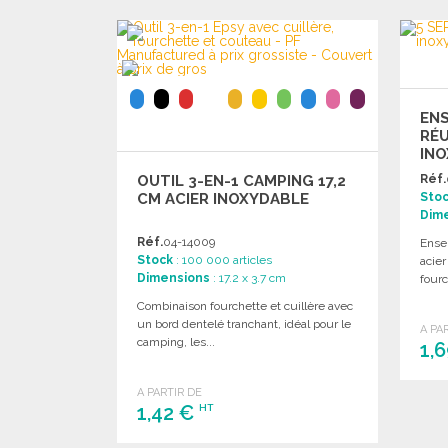
EN
RÉU
INO
OUTIL 3-EN-1 CAMPING 17,2
Réf.
CM ACIER INOXYDABLE
Sto
Dim
Réf.
04-14009
Ense
Stock
: 100 000 articles
acie
Dimensions
: 17.2 x 3.7 cm
fourc
Combinaison fourchette et cuillère avec
un bord dentelé tranchant, idéal pour le
A PA
camping, les...
1,
A PARTIR DE
1,42 €
HT