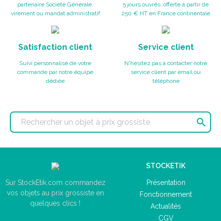
partenaire Société Générale,
5 jours ouvrés, offerte à partir de
virement ou mandat administratif
250 € HT en France continentale
Satisfaction client
Service client
Suivi personnalisé de votre
N'hésitez pas à contacter notre
commande par notre équipe
service client par email ou
dédiée
téléphone

STOCKETIK
Présentation
Sur StockEtik.com commandez
vos objets au prix grossiste en
Fonctionnement
quelques clics !
Actualités
CGV