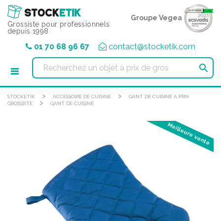
Panneau de gestion des cookies
Groupe Vegea
Grossiste pour professionnels
depuis 1998
01 70 68 96 67
contact@stocketik.com

>
>
STOCKETIK
ACCESSOIRE DE CUISINE
GANT DE CUISINE À PRIX
>
GROSSISTE
GANT DE CUISINE
Meilleure vente