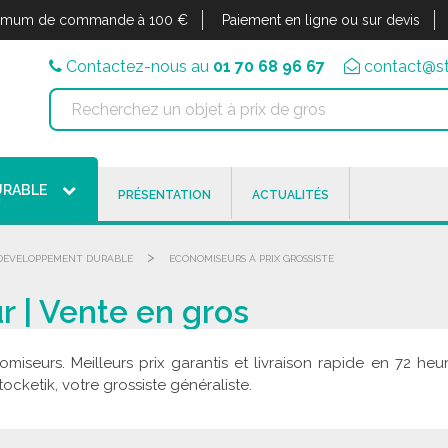
imum de commande à 100 €
Paiement en ligne ou sur devis
Contactez-nous au
01 70 68 96 67
contact@st
URABLE
PRÉSENTATION
ACTUALITÉS
>
 DÉVELOPPEMENT DURABLE
ECONOMISEURS À PRIX GROSSISTE
 | Vente en gros
miseurs. Meilleurs prix garantis et livraison rapide en 72 
cketik, votre grossiste généraliste.