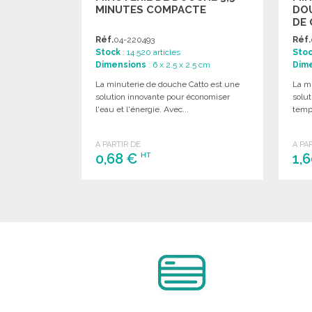
MINUTES COMPACTE
DOU
DE
Réf.
04-220493
Réf.
Stock
: 14 520 articles
Sto
Dimensions
: 6 x 2.5 x 2.5 cm
Dim
La minuterie de douche Catto est une
La m
solution innovante pour économiser
solut
l'eau et l'énergie. Avec...
temps
A PARTIR DE
A PA
0,68 €
1,
HT
COMMANDER
Demander un devis