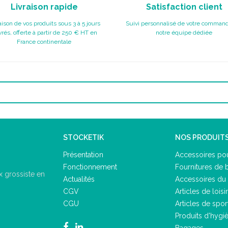
Livraison rapide
Satisfaction client
aison de vos produits sous 3 à 5 jours
Suivi personnalisé de votre command
rés, offerte à partir de 250 € HT en
notre équipe dédiée
France continentale
STOCKETIK
NOS PRODUIT
Présentation
Accessoires pou
Fonctionnement
Fournitures de 
 grossiste en
Actualités
Accessoires du 
CGV
Articles de loisir
CGU
Articles de spor
Produits d'hygi
Bagages