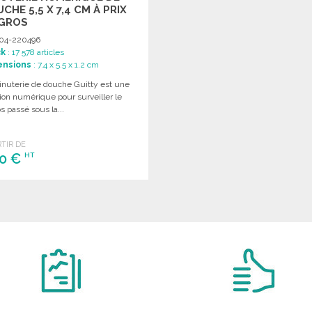
CHE 5,5 X 7,4 CM À PRIX
 GROS
04-220496
ck
: 17 578 articles
ensions
: 7.4 x 5.5 x 1.2 cm
inuterie de douche Guitty est une
ion numérique pour surveiller le
 passé sous la...
RTIR DE
60 €
HT
COMMANDER
Demander un devis