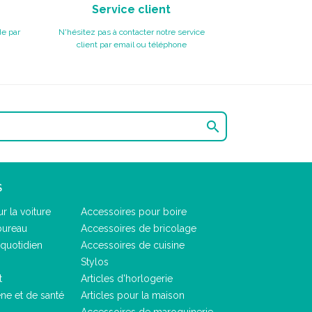
Service client
e par
N'hésitez pas à contacter notre service
client par email ou téléphone

S
r la voiture
Accessoires pour boire
bureau
Accessoires de bricolage
quotidien
Accessoires de cuisine
Stylos
t
Articles d'horlogerie
ène et de santé
Articles pour la maison
Accessoires de maroquinerie