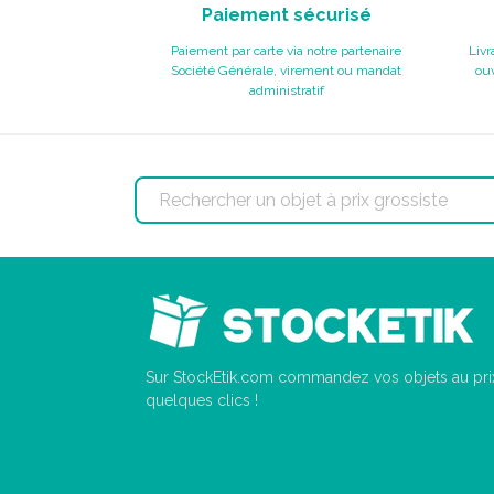
Paiement sécurisé
Paiement par carte via notre partenaire
Livr
Société Générale, virement ou mandat
ouv
administratif
Sur StockEtik.com commandez vos objets au prix
quelques clics !