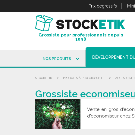
Panneau de gestion des cookies
Prix dégressifs
Min
Grossiste pour professionnels depuis
1998
DÉVELOPPEMENT D
NOS PRODUITS
>
>
STOCKETIK
PRODUITS À PRIX GROSSISTE
ACCESSOIRE
Grossiste economiseur
Vente en gros d'econo
d'economiseur chez Sto