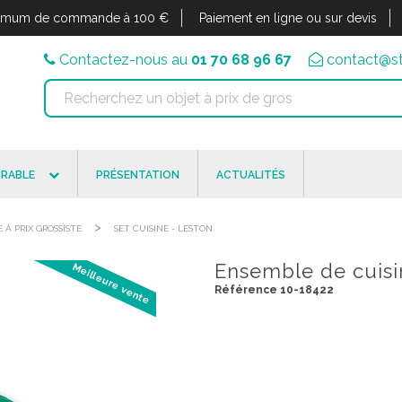
imum de commande à 100 €
Paiement en ligne ou sur devis
Contactez-nous au
01 70 68 96 67
contact@st
RABLE
PRÉSENTATION
ACTUALITÉS
>
 À PRIX GROSSISTE
SET CUISINE - LESTON
Ensemble de cuisi
Meilleure vente
Référence 10-18422