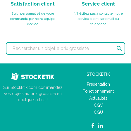
Satisfaction client
Service client
Suivi personnalisé de votre
N'hésitez pas à contacter notre
commande par notre équipe
service client par email ou
dédiée
téléphone

STOCKETIK
Présentation
Sur StockEtik.com commandez
Fonctionnement
vos objets au prix grossiste en
Actualités
quelques clics !
CGV
CGU