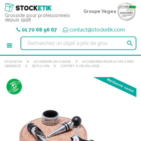
Panneau de gestion des cookies
Groupe Vegea
Grossiste pour professionnels
depuis 1998
01 70 68 96 67
contact@stocketik.com

>
>
STOCKETIK
ACCESSOIRE DE CUISINE
ACCESSOIRES POUR LE VIN À PRIX
>
>
GROSSISTE
SETS À VIN
COFFRET À VIN EN LIÈGE
Meilleure vente