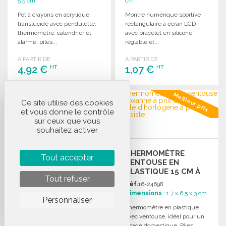
5.5 cm
cm
Pot à crayons en acrylique
Montre numérique sportive
translucide avec pendulette,
rectangulaire à écran LCD
thermomètre, calendrier et
avec bracelet en silicone
alarme, piles...
réglable et...
A PARTIR DE
A PARTIR DE
4,92 €
1,07 €
HT
HT
COMMANDER
COMMANDER
Meilleur prix
Ce site utilise des cookies
Demander un devis
Demander un devis
et vous donne le contrôle
sur ceux que vous
souhaitez activer
CUBE LUMINEUX
THERMOMÈTRE
Tout accepter
MULTICOLORE
VENTOUSE EN
FORMAT
PLASTIQUE 15 CM À
Tout refuser
CALENDRIER.
PRIX DE GROS
Réf.
16-25749
Réf.
16-24698
Stock
: 17 articles
Dimensions
: 1.7 x 6.5 x 3 cm
Personnaliser
Dimensions
: 7.8 x 7.8 x 7.8
Thermomètre en plastique
cm
avec ventouse, idéal pour un
Cube avec changement de
usage domestique. Piles