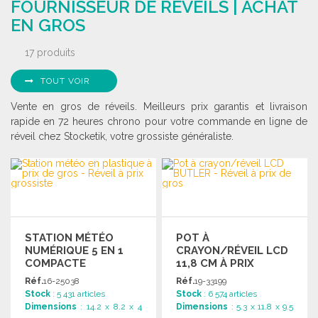
FOURNISSEUR DE RÉVEILS | ACHAT
Demander un devis
Demander un devis
EN GROS
17 produits
TOUT VOIR
Vente en gros de réveils. Meilleurs prix garantis et livraison
rapide en 72 heures chrono pour votre commande en ligne de
réveil chez Stocketik, votre grossiste généraliste.
STATION MÉTÉO
POT À
NUMÉRIQUE 5 EN 1
CRAYON/RÉVEIL LCD
COMPACTE
11,8 CM À PRIX
GROSSISTE
Réf.
16-25038
Réf.
19-33199
Stock
: 5 431 articles
Stock
: 6 574 articles
Dimensions
: 14.2 x 8.2 x 4
Dimensions
: 5.3 x 11.8 x 9.5