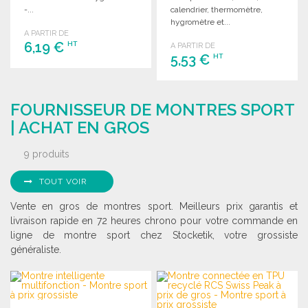
-...
calendrier, thermomètre,
hygromètre et...
A PARTIR DE
6,19 €
HT
A PARTIR DE
5,53 €
HT
COMMANDER
COMMANDER
Demander un devis
FOURNISSEUR DE MONTRES SPORT
Demander un devis
| ACHAT EN GROS
9 produits
TOUT VOIR
Vente en gros de montres sport. Meilleurs prix garantis et
livraison rapide en 72 heures chrono pour votre commande en
ligne de montre sport chez Stocketik, votre grossiste
généraliste.