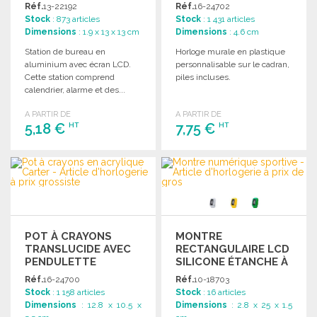
Réf.
13-22192
Réf.
16-24702
Stock
: 873 articles
Stock
: 1 431 articles
Dimensions
: 1.9 x 13 x 13 cm
Dimensions
: 4.6 cm
Station de bureau en
Horloge murale en plastique
aluminium avec écran LCD.
personnalisable sur le cadran,
Cette station comprend
piles incluses.
calendrier, alarme et des...
A PARTIR DE
A PARTIR DE
5,18 €
7,75 €
HT
HT
COMMANDER
COMMANDER
Demander un devis
Demander un devis
POT À CRAYONS
MONTRE
TRANSLUCIDE AVEC
RECTANGULAIRE LCD
PENDULETTE
SILICONE ÉTANCHE À
PRIX GROSSISTE
Réf.
16-24700
Réf.
10-18703
Stock
: 1 158 articles
Stock
: 16 articles
Dimensions
: 12.8 x 10.5 x
Dimensions
: 2.8 x 25 x 1.5