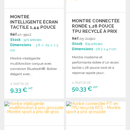
MONTRE
MONTRE CONNECTÉE
INTELLIGENTE ÉCRAN
RONDE 1,28 POUCE
TACTILE 1,44 POUCE
TPU RECYCLÉ À PRIX
Réf.
10-35112
DE GROS
Réf.
05-211910
Stock
: 320 articles
Stock
: 674 articles
Dimensions
: 3.6 x 25 x 1.3
Dimensions
: 26.2 x 4.7 cm
cm
Montre moderne et
Montre intelligente
performante dotée d'un écran
multifonction conçue avec
tactile 1,28 pouce rond et à
connexion Bluetooth®. Boîtier
réponse rapide pour...
élégant avec...
A PARTIR DE
A PARTIR DE
50,33 €
HT
9,33 €
HT
COMMANDER
COMMANDER
Demander un devis
Demander un devis