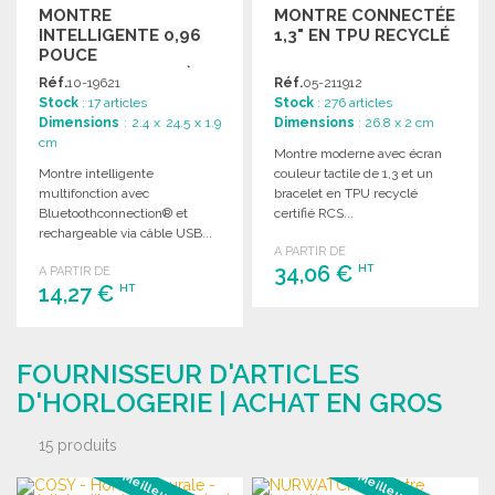
MONTRE
MONTRE CONNECTÉE
INTELLIGENTE 0,96
1,3" EN TPU RECYCLÉ
POUCE
MULTIFONCTION À
Réf.
10-19621
Réf.
05-211912
PRIX GROSSISTE
Stock
: 17 articles
Stock
: 276 articles
Dimensions
: 2.4 x 24.5 x 1.9
Dimensions
: 26.8 x 2 cm
cm
Montre moderne avec écran
Montre intelligente
couleur tactile de 1,3 et un
multifonction avec
bracelet en TPU recyclé
Bluetoothconnection® et
certifié RCS...
rechargeable via câble USB...
A PARTIR DE
34,06 €
HT
A PARTIR DE
14,27 €
HT
COMMANDER
COMMANDER
Demander un devis
FOURNISSEUR D'ARTICLES
Demander un devis
D'HORLOGERIE | ACHAT EN GROS
15 produits