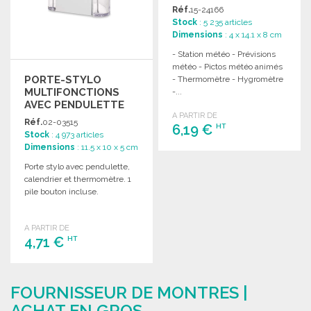
Réf.
15-24166
Stock
: 5 235 articles
Dimensions
: 4 x 14.1 x 8 cm
- Station météo - Prévisions
météo - Pictos météo animés
PORTE-STYLO
- Thermomètre - Hygromètre
MULTIFONCTIONS
-...
AVEC PENDULETTE
A PARTIR DE
Réf.
02-03515
6,19 €
HT
Stock
: 4 973 articles
Dimensions
: 11.5 x 10 x 5 cm
COMMANDER
Porte stylo avec pendulette,
calendrier et thermomètre. 1
Demander un devis
pile bouton incluse.
A PARTIR DE
4,71 €
HT
COMMANDER
FOURNISSEUR DE MONTRES |
Demander un devis
ACHAT EN GROS