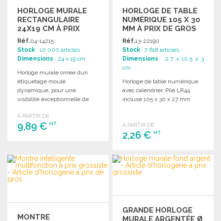
HORLOGE MURALE
HORLOGE DE TABLE
RECTANGULAIRE
NUMÉRIQUE 105 X 30
24X19 CM À PRIX
MM À PRIX DE GROS
GROSSISTE
Réf.
04-14215
Réf.
13-22190
Stock
: 10 000 articles
Stock
: 7 618 articles
Dimensions
: 24 x 19 cm
Dimensions
: 2.7 x 10.5 x 3
cm
Horloge murale ornée dun
étiquetage moulé
Horloge de table numérique
dynamique, pour une
avec calendrier. Pile LR44
visibilité exceptionnelle de
incluse 105 x 30 x 27 mm
la...
A PARTIR DE
9,89 €
HT
A PARTIR DE
2,26 €
HT
COMMANDER
COMMANDER
Demander un devis
Demander un devis
GRANDE HORLOGE
MONTRE
MURALE ARGENTÉE Ø