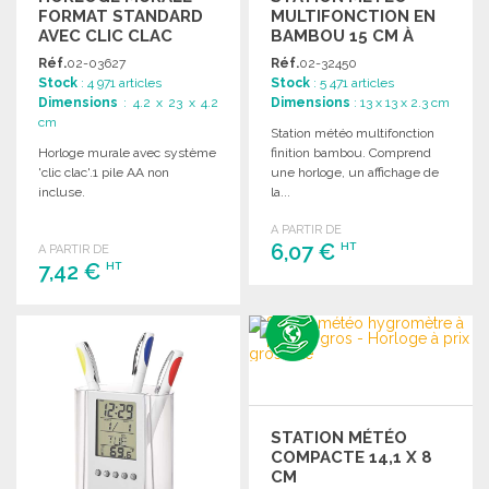
FORMAT STANDARD
MULTIFONCTION EN
AVEC CLIC CLAC
BAMBOU 15 CM À
PRIX DE GROS
Réf.
02-03627
Réf.
02-32450
Stock
: 4 971 articles
Stock
: 5 471 articles
Dimensions
: 4.2 x 23 x 4.2
Dimensions
: 13 x 13 x 2.3 cm
cm
Station météo multifonction
Horloge murale avec système
finition bambou. Comprend
'clic clac'.1 pile AA non
une horloge, un affichage de
incluse.
la...
A PARTIR DE
6,07 €
HT
A PARTIR DE
7,42 €
HT
COMMANDER
COMMANDER
Demander un devis
Demander un devis
STATION MÉTÉO
COMPACTE 14,1 X 8
CM