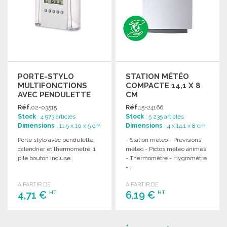
PORTE-STYLO
STATION MÉTÉO
MULTIFONCTIONS
COMPACTE 14,1 X 8
AVEC PENDULETTE
CM
Réf.
02-03515
Réf.
15-24166
Stock
: 4 973 articles
Stock
: 5 235 articles
Dimensions
: 11.5 x 10 x 5 cm
Dimensions
: 4 x 14.1 x 8 cm
Porte stylo avec pendulette,
- Station météo - Prévisions
calendrier et thermomètre. 1
météo - Pictos météo animés
pile bouton incluse.
- Thermomètre - Hygromètre
-...
A PARTIR DE
A PARTIR DE
4,71 €
6,19 €
HT
HT
COMMANDER
COMMANDER