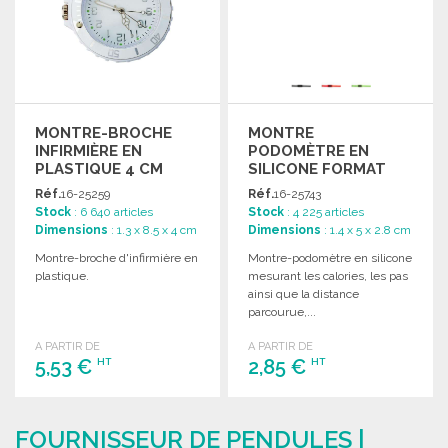
MONTRE-BROCHE
MONTRE
INFIRMIÈRE EN
PODOMÈTRE EN
PLASTIQUE 4 CM
SILICONE FORMAT
COMPACT
Réf.
16-25259
Réf.
16-25743
Stock
: 6 640 articles
Stock
: 4 225 articles
Dimensions
: 1.3 x 8.5 x 4 cm
Dimensions
: 1.4 x 5 x 2.8 cm
Montre-broche d'infirmière en
Montre-podomètre en silicone
plastique.
mesurant les calories, les pas
ainsi que la distance
parcourue,...
A PARTIR DE
A PARTIR DE
5,53 €
2,85 €
HT
HT
COMMANDER
COMMANDER
FOURNISSEUR DE PENDULES |
Demander un devis
Demander un devis