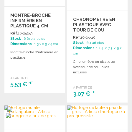
MONTRE-BROCHE
CHRONOMÈTRE EN
INFIRMIÈRE EN
PLASTIQUE AVEC
PLASTIQUE 4 CM
TOUR DE COU
Réf.
16-25259
Réf.
16-25546
Stock
: 6 640 articles
Stock
: 611 articles
Dimensions
: 1.3 x 8.5 x 4 cm
Dimensions
: 2.4 x 7.3 x 5.2
Montre-broche d'infirmière en
cm
plastique.
Chronomètre en plastique
avec tour de cou, piles
incluses.
A PARTIR DE
5,53 €
HT
A PARTIR DE
3,07 €
HT
COMMANDER
Demander un devis
COMMANDER
Demander un devis