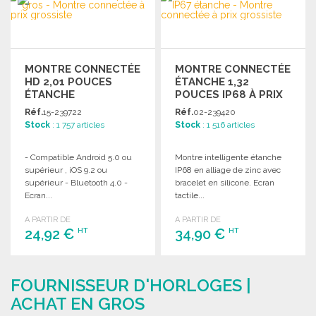
Demander un devis
Demander un devis
MONTRE CONNECTÉE
MONTRE CONNECTÉE
HD 2,01 POUCES
ÉTANCHE 1,32
ÉTANCHE
POUCES IP68 À PRIX
DE GROS
Réf.
15-239722
Réf.
02-239420
Stock
: 1 757 articles
Stock
: 1 516 articles
- Compatible Android 5.0 ou
Montre intelligente étanche
supérieur , iOS 9.2 ou
IP68 en alliage de zinc avec
supérieur - Bluetooth 4.0 -
bracelet en silicone. Ecran
Ecran...
tactile...
A PARTIR DE
A PARTIR DE
24,92 €
34,90 €
HT
HT
COMMANDER
COMMANDER
FOURNISSEUR D'HORLOGES |
Demander un devis
Demander un devis
ACHAT EN GROS