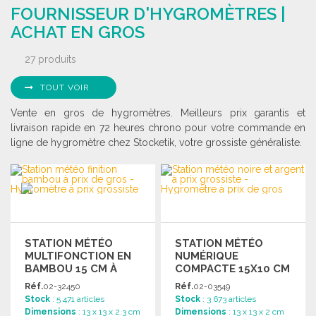
FOURNISSEUR D'HYGROMÈTRES |
Demander un devis
ACHAT EN GROS
27 produits
TOUT VOIR
Vente en gros de hygromètres. Meilleurs prix garantis et
livraison rapide en 72 heures chrono pour votre commande en
ligne de hygromètre chez Stocketik, votre grossiste généraliste.
STATION MÉTÉO
STATION MÉTÉO
MULTIFONCTION EN
NUMÉRIQUE
BAMBOU 15 CM À
COMPACTE 15X10 CM
PRIX DE GROS
Réf.
02-32450
Réf.
02-03549
Stock
: 5 471 articles
Stock
: 3 673 articles
Dimensions
: 13 x 13 x 2.3 cm
Dimensions
: 13 x 13 x 2 cm