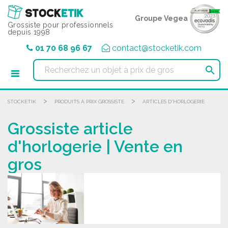
Panneau de gestion des cookies
Groupe Vegea
Grossiste pour professionnels
depuis 1998
01 70 68 96 67
contact@stocketik.com

>
>
STOCKETIK
PRODUITS À PRIX GROSSISTE
ARTICLES D'HORLOGERIE
Grossiste article
d'horlogerie | Vente en
gros