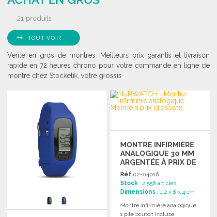
21 produits
TOUT VOIR
Vente en gros de montres. Meilleurs prix garantis et livraison
rapide en 72 heures chrono pour votre commande en ligne de
montre chez Stocketik, votre grossis
MONTRE INFIRMIÈRE
ANALOGIQUE 30 MM
ARGENTÉE À PRIX DE
GROS
Réf.
02-04016
Stock
: 2 556 articles
Dimensions
: 1.2 x 8 x 4 cm
Montre infirmière analogique.
1 pile bouton incluse.