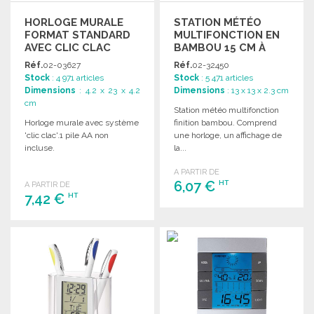
HORLOGE MURALE
STATION MÉTÉO
FORMAT STANDARD
MULTIFONCTION EN
AVEC CLIC CLAC
BAMBOU 15 CM À
PRIX DE GROS
Réf.
02-03627
Réf.
02-32450
Stock
: 4 971 articles
Stock
: 5 471 articles
Dimensions
: 4.2 x 23 x 4.2
Dimensions
: 13 x 13 x 2.3 cm
cm
Station météo multifonction
Horloge murale avec système
finition bambou. Comprend
'clic clac'.1 pile AA non
une horloge, un affichage de
incluse.
la...
A PARTIR DE
6,07 €
HT
A PARTIR DE
7,42 €
HT
COMMANDER
COMMANDER
Demander un devis
Demander un devis