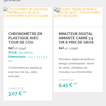
CHRONOMÈTRE EN
MINUTEUR DIGITAL
PLASTIQUE AVEC
AIMANTÉ CARRÉ 7,5
TOUR DE COU
CM À PRIX DE GROS
Réf.
16-25546
Réf.
47-229958
Stock
: 611 articles
Dimensions
: 2.4 x 7.3 x 5.2
Minuteur digital aimanté au
cm
design contemporain, écran
Chronomètre en plastique
en verre, utilisation en
avec tour de cou, piles
minuteur ou chronomètre.
incluses.
Pile incluse, dimensions
A PARTIR DE
compactes.
9,45 €
HT
A PARTIR DE
3,07 €
HT
COMMANDER
Demander un devis
COMMANDER