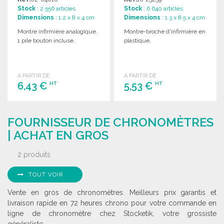
Stock
: 2 556 articles
Stock
: 6 640 articles
Dimensions
: 1.2 x 8 x 4 cm
Dimensions
: 1.3 x 8.5 x 4 cm
Montre infirmière analogique.
Montre-broche d'infirmière en
1 pile bouton incluse.
plastique.
A PARTIR DE
A PARTIR DE
6,43 €
5,53 €
HT
HT
COMMANDER
COMMANDER
FOURNISSEUR DE CHRONOMÈTRES
Demander un devis
Demander un devis
| ACHAT EN GROS
2 produits
TOUT VOIR
Vente en gros de chronomètres. Meilleurs prix garantis et
livraison rapide en 72 heures chrono pour votre commande en
ligne de chronomètre chez Stocketik, votre grossiste
généraliste.