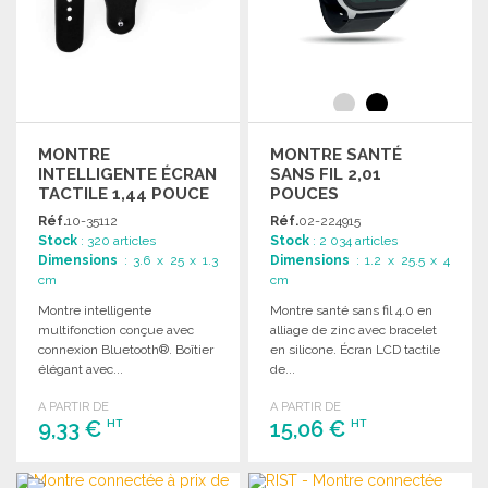
MONTRE
MONTRE SANTÉ
INTELLIGENTE ÉCRAN
SANS FIL 2,01
TACTILE 1,44 POUCE
POUCES
Réf.
10-35112
Réf.
02-224915
Stock
: 320 articles
Stock
: 2 034 articles
Dimensions
: 3.6 x 25 x 1.3
Dimensions
: 1.2 x 25.5 x 4
cm
cm
Montre intelligente
Montre santé sans fil 4.0 en
multifonction conçue avec
alliage de zinc avec bracelet
connexion Bluetooth®. Boîtier
en silicone. Écran LCD tactile
élégant avec...
de...
A PARTIR DE
A PARTIR DE
9,33 €
15,06 €
HT
HT
COMMANDER
COMMANDER