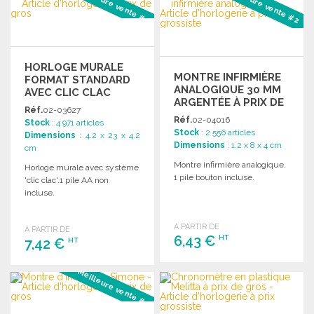
Meilleure vente #1
Meilleure vente #2
HORLOGE MURALE
MONTRE INFIRMIÈRE
FORMAT STANDARD
ANALOGIQUE 30 MM
AVEC CLIC CLAC
ARGENTÉE À PRIX DE
Réf.
02-03627
GROS
Réf.
02-04016
Stock
: 4 971 articles
Stock
: 2 556 articles
Dimensions
: 4.2 x 23 x 4.2
Dimensions
: 1.2 x 8 x 4 cm
cm
Montre infirmière analogique.
Horloge murale avec système
1 pile bouton incluse.
'clic clac'.1 pile AA non
incluse.
A PARTIR DE
A PARTIR DE
6,43 €
HT
7,42 €
HT
COMMANDER
Meilleure vente #3
COMMANDER
Demander un devis
Demander un devis