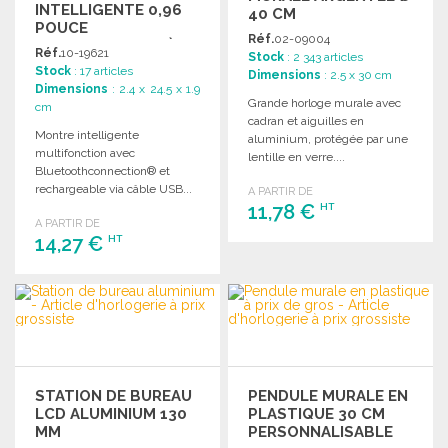
INTELLIGENTE 0,96
40 CM
POUCE
Réf.
02-09004
MULTIFONCTION À
Réf.
10-19621
Stock
: 2 343 articles
PRIX GROSSISTE
Stock
: 17 articles
Dimensions
: 2.5 x 30 cm
Dimensions
: 2.4 x 24.5 x 1.9
Grande horloge murale avec
cm
cadran et aiguilles en
Montre intelligente
aluminium, protégée par une
multifonction avec
lentille en verre....
Bluetoothconnection® et
rechargeable via câble USB...
A PARTIR DE
11,78 €
HT
A PARTIR DE
14,27 €
HT
COMMANDER
Demander un devis
COMMANDER
Demander un devis
STATION DE BUREAU
PENDULE MURALE EN
LCD ALUMINIUM 130
PLASTIQUE 30 CM
MM
PERSONNALISABLE