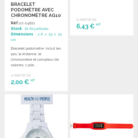
BRACELET
PODOMÈTRE AVEC
CHRONOMÈTRE AG10
A PARTIR DE
À PRIX GROSSISTE
Réf.
02-04621
6,43 €
HT
Stock
: 61 623 articles
Dimensions
: 2.6 x 25 x 25
cm
COMMANDER
Bracelet podomètre. Inclut les
Demander un devis
pas, la distance, le
chronomètre et compteur de
calories. 1 pile...
A PARTIR DE
2,00 €
HT
COMMANDER
Demander un devis