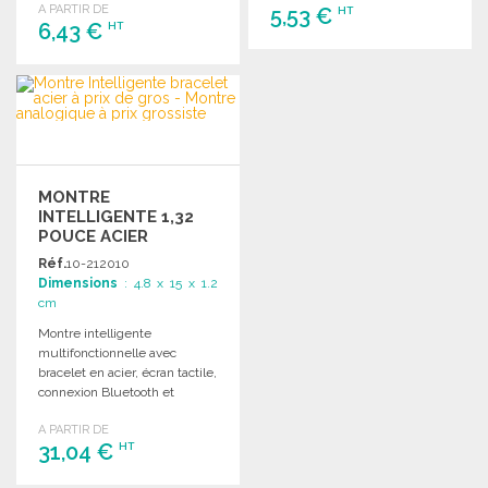
A PARTIR DE
5,53 €
HT
6,43 €
HT
COMMANDER
COMMANDER
Demander un devis
Demander un devis
MONTRE
INTELLIGENTE 1,32
POUCE ACIER
INOXYDABLE
Réf.
10-212010
Dimensions
: 4.8 x 15 x 1.2
cm
Montre intelligente
multifonctionnelle avec
bracelet en acier, écran tactile,
connexion Bluetooth et
résistance aux
A PARTIR DE
éclaboussures, idéale pour le
31,04 €
HT
quotidien.