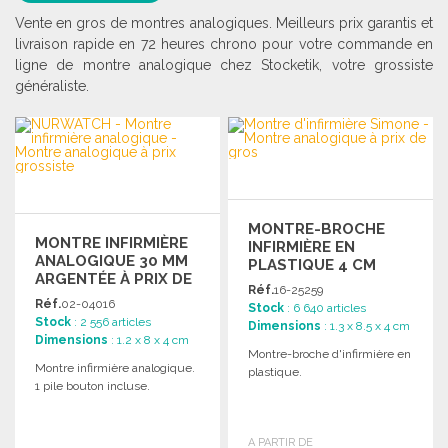
Vente en gros de montres analogiques. Meilleurs prix garantis et
livraison rapide en 72 heures chrono pour votre commande en
ligne de montre analogique chez Stocketik, votre grossiste
généraliste.
MONTRE-BROCHE
MONTRE INFIRMIÈRE
INFIRMIÈRE EN
ANALOGIQUE 30 MM
PLASTIQUE 4 CM
ARGENTÉE À PRIX DE
Réf.
16-25259
GROS
Réf.
02-04016
Stock
: 6 640 articles
Stock
: 2 556 articles
Dimensions
: 1.3 x 8.5 x 4 cm
Dimensions
: 1.2 x 8 x 4 cm
Montre-broche d'infirmière en
Montre infirmière analogique.
plastique.
1 pile bouton incluse.
A PARTIR DE