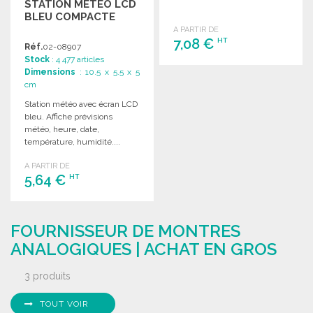
STATION MÉTÉO LCD
BLEU COMPACTE
A PARTIR DE
7,08 €
HT
Réf.
02-08907
Stock
: 4 477 articles
Dimensions
: 10.5 x 5.5 x 5
COMMANDER
cm
Demander un devis
Station météo avec écran LCD
bleu. Affiche prévisions
météo, heure, date,
température, humidité....
A PARTIR DE
5,64 €
HT
COMMANDER
FOURNISSEUR DE MONTRES
Demander un devis
ANALOGIQUES | ACHAT EN GROS
3 produits
TOUT VOIR