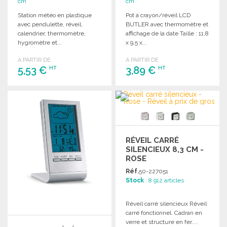
cm
cm
Station météo en plastique
Pot à crayon/réveil LCD
avec pendulette, réveil,
BUTLER avec thermomètre et
calendrier, thermomètre,
affichage de la date Taille : 11,8
hygromètre et...
x 9,5 x...
A PARTIR DE
A PARTIR DE
5,53 €
3,89 €
HT
HT
COMMANDER
COMMANDER
Demander un devis
Demander un devis
RÉVEIL CARRÉ
SILENCIEUX 8,3 CM -
ROSE
Réf.
50-227051
Stock
: 8 912 articles
Réveil carré silencieux Réveil
carré fonctionnel. Cadran en
verre et structure en fer....