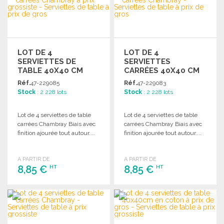
Demander un devis
Demander un devis
LOT DE 4
LOT DE 4
SERVIETTES DE
SERVIETTES
TABLE 40X40 CM
CARRÉES 40X40 CM
OCRE
Réf.
47-229085
Réf.
47-229083
Stock
: 2 228 lots
Stock
: 2 228 lots
Lot de 4 serviettes de table
Lot de 4 serviettes de table
carrées Chambray Biais avec
carrées Chambray Biais avec
finition ajourée tout autour....
finition ajourée tout autour....
A PARTIR DE
A PARTIR DE
8,85 €
8,85 €
HT
HT
COMMANDER
COMMANDER
Demander un devis
Demander un devis