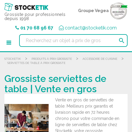
Panneau de gestion des cookies
Groupe Vegea
Grossiste pour professionnels
depuis 1998
01 70 68 96 67
contact@stocketik.com

>
>
>
STOCKETIK
PRODUITS À PRIX GROSSISTE
ACCESSOIRE DE CUISINE
SERVIETTES DE TABLE À PRIX GROSSISTE
Grossiste serviettes de
table | Vente en gros
Vente en gros de serviettes de
table. Meilleurs prix garantis et
livraison rapide en 72 heures
chrono pour votre commande en
ligne de serviettes de table chez
Stocketik, votre grossiste