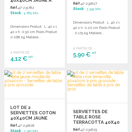
40X40CM JAUNE À
40X40CM
Réf.
47-231827
PRIX DE GROS
Réf.
47-231782
Stock
: 3 345 lots
Stock
: 4 785 lots
Dimensions Produit : L. 40 x l.
Dimensions Produit : L. 40 x l.
40 x h. 0.20 cm Poids Produit
40 x h. 0.50 cm Poids Produit :
: 0.175 kg Matière...
0.068 kg Matière...
A PARTIR DE
A PARTIR DE
5,90 €
HT
4,12 €
HT
COMMANDER
COMMANDER
Demander un devis
Demander un devis
LOT DE 2
SERVIETTES DE
SERVIETTES COTON
TABLE ROSE
40X40CM JAUNE
TERRACOTTA 40X40
Réf.
47-231828
CM À PRIX
Réf.
47-231829
Stock
: 3 345 lots