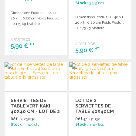
GROSSISTE
Stock
: 3 345 lots
Dimensions Produit : L. 40 x l.
Dimensions Produit : L. 40 x l.
40 x h. 0.20 cm Poids Produit
40 x h. 0.20 cm Poids Produit
: 0.175 kg Matière...
: 0.175 kg Matière...
A PARTIR DE
A PARTIR DE
5,90 €
HT
5,90 €
HT
COMMANDER
COMMANDER
Demander un devis
Demander un devis
SERVIETTES DE
LOT DE 2
TABLE VERT KAKI
SERVIETTES DE
40X40 CM - LOT DE 2
TABLE 40X40CM
À PRIX DE GROS
GRISES
Réf.
47-231830
Réf.
47-231832
Stock
: 3 345 lots
Stock
: 3 345 lots