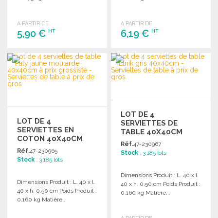
A PARTIR DE
A PARTIR DE
5,90 €
6,19 €
HT
HT
COMMANDER
COMMANDER
Demander un devis
Demander un devis
LOT DE 4
LOT DE 4
SERVIETTES DE
SERVIETTES EN
TABLE 40X40CM
COTON 40X40CM
GRISES
Réf.
47-230967
JAUNES À PRIX
Réf.
47-230965
Stock
: 3 185 lots
GROSSISTE
Stock
: 3 185 lots
Dimensions Produit : L. 40 x l.
Dimensions Produit : L. 40 x l.
40 x h. 0.50 cm Poids Produit :
40 x h. 0.50 cm Poids Produit :
0.160 kg Matière...
0.160 kg Matière...