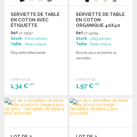
SERVIETTE DE TABLE
SERVIETTE DE TABLE
EN COTON AVEC
EN COTON
ÉTIQUETTE
ORGANIQUE 40X40
CM À PRIX DE GROS
Réf.
17-29157
Réf.
17-44294
Stock
: 6 600 articles
Stock
: 3 843 articles
Taille
: Taille unique
Taille
: Taille unique
Étiquette détachable.
Boucle pour accrocher la
serviette.
A PARTIR DE
A PARTIR DE
1,34 €
1,97 €
HT
HT
COMMANDER
COMMANDER
Demander un devis
Demander un devis
LOT DE 2
LOT DE 2