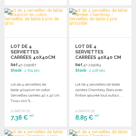
COMMANDER
COMMANDER
Demander un devis
Demander un devis
LOT DE 4
LOT DE 4
SERVIETTES
SERVIETTES
CARRÉES 40X40CM
CARRÉES 40X40 CM
COTON À PRIX
BLEU CANARD
Réf.
47-229087
Réf.
47-229084
GROSSISTE
Stock
: 2 674 lots
Stock
: 2 228 lots
Lot de 4 serviettes de
Lot de 4 serviettes de table
table 40x40cm en coton
carrées Chambray Biais avec
Serviettes carrées 40 x 40 cm.
finition ajourée tout autour....
Tissu 100 %...
A PARTIR DE
A PARTIR DE
7,38 €
8,85 €
HT
HT
COMMANDER
COMMANDER