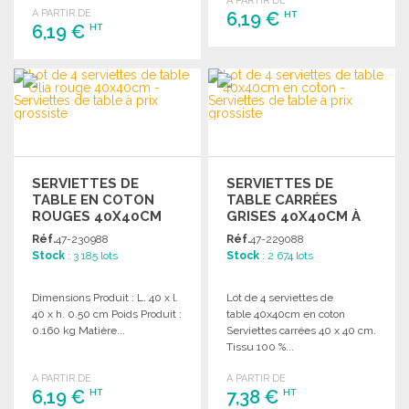
A PARTIR DE
A PARTIR DE
6,19 €
HT
6,19 €
HT
COMMANDER
COMMANDER
Demander un devis
Demander un devis
SERVIETTES DE
SERVIETTES DE
TABLE EN COTON
TABLE CARRÉES
ROUGES 40X40CM
GRISES 40X40CM À
PRIX DE GROS
Réf.
47-230988
Réf.
47-229088
Stock
: 3 185 lots
Stock
: 2 674 lots
Dimensions Produit : L. 40 x l.
Lot de 4 serviettes de
40 x h. 0.50 cm Poids Produit :
table 40x40cm en coton
0.160 kg Matière...
Serviettes carrées 40 x 40 cm.
Tissu 100 %...
A PARTIR DE
A PARTIR DE
6,19 €
7,38 €
HT
HT