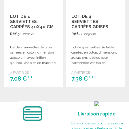
LOT DE 4
LOT DE 4
SERVIETTES
SERVIETTES
CARRÉES 40X40 CM
CARRÉES GRISES
40X40CM
Réf.
50-228172
Réf.
47-229086
Lot de 4 serviettes de table
Lot de 4 serviettes de table
carrées en coton, dimension
carrées en coton, dimensions
40x40 cm, avec finition
40x40 cm, idéales pour
ajourée, lavables en machine.
harmoniser vos tables.
A PARTIR DE
A PARTIR DE
7,08 €
7,38 €
HT
HT
COMMANDER
COMMANDER
Demander un devis
Demander un devis
Livraison rapide
Livraison de vos produits sous 3 à
5 jours ouvrés, offerte à partir de