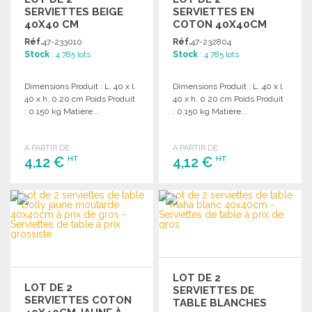
SERVIETTES BEIGE
SERVIETTES EN
40X40 CM
COTON 40X40CM
BEIGE
Réf.
47-233010
Réf.
47-232804
Stock
: 4 785 lots
Stock
: 4 785 lots
Dimensions Produit : L. 40 x l.
Dimensions Produit : L. 40 x l.
40 x h. 0.20 cm Poids Produit
40 x h. 0.20 cm Poids Produit
: 0.150 kg Matière...
: 0.150 kg Matière...
A PARTIR DE
A PARTIR DE
4,12 €
4,12 €
HT
HT
COMMANDER
COMMANDER
Demander un devis
Demander un devis
LOT DE 2
LOT DE 2
SERVIETTES DE
SERVIETTES COTON
TABLE BLANCHES