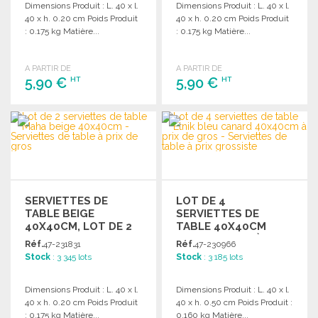
Dimensions Produit : L. 40 x l.
Dimensions Produit : L. 40 x l.
40 x h. 0.20 cm Poids Produit
40 x h. 0.20 cm Poids Produit
: 0.175 kg Matière...
: 0.175 kg Matière...
A PARTIR DE
A PARTIR DE
5,90 €
5,90 €
HT
HT
COMMANDER
COMMANDER
Demander un devis
Demander un devis
SERVIETTES DE
LOT DE 4
TABLE BEIGE
SERVIETTES DE
40X40CM, LOT DE 2
TABLE 40X40CM
BLEU CANARD À PRIX
Réf.
47-231831
Réf.
47-230966
DE GROS
Stock
: 3 345 lots
Stock
: 3 185 lots
Dimensions Produit : L. 40 x l.
Dimensions Produit : L. 40 x l.
40 x h. 0.20 cm Poids Produit
40 x h. 0.50 cm Poids Produit :
: 0.175 kg Matière...
0.160 kg Matière...