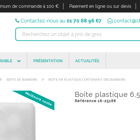
imum de commande à 100 €
Paiement en ligne ou sur devis
Contactez-nous au
01 70 68 96 67
contact@st
RABLE
PRÉSENTATION
ACTUALITÉS
>
>
BOÎTE DE BONBONS
BOÎTE EN PLASTIQUE CONTENANT DES BONBONS
Boîte plastique 6
Meilleure vente
Référence 16-25188