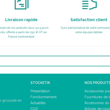
Livraison rapide
Satisfaction client
aison de vos produits sous 3 à 5 jours
Suivi personnalisé de votre command
rés, offerte à partir de 250 € HT en
notre équipe dédiée
France continentale
STOCKETIK
NOS PRODUIT
Présentation
Accessoires pou
Fonctionnement
Fournitures de 
 grossiste en
Actualités
Accessoires du 
CGV
Articles de loisir