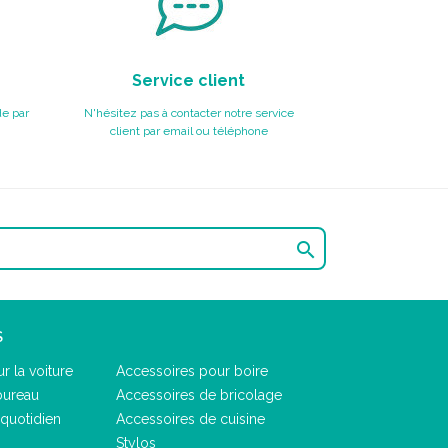
Service client
e par
N'hésitez pas à contacter notre service
client par email ou téléphone

S
r la voiture
Accessoires pour boire
bureau
Accessoires de bricolage
quotidien
Accessoires de cuisine
Stylos