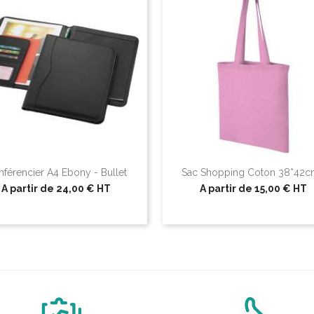
férencier A4 Ebony - Bullet
Sac Shopping Coton 38*42cm
A partir de
24,00 €
HT
A partir de
15,00 €
HT