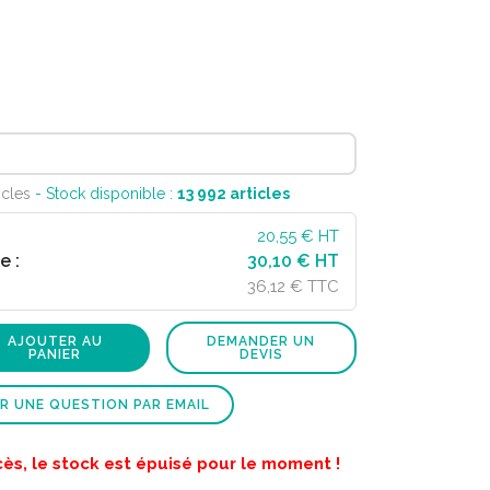
icles
- Stock disponible :
13 992
articles
20,55
€ HT
e :
30,10 € HT
36,12 € TTC
AJOUTER AU
DEMANDER UN
PANIER
DEVIS
R UNE QUESTION PAR EMAIL
cès, le stock est épuisé pour le moment !