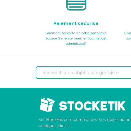
Paiement sécurisé
Paiement par carte via notre partenaire
Livr
Société Générale, virement ou mandat
ouv
administratif
Sur StockEtik.com commandez vos objets au prix
quelques clics !