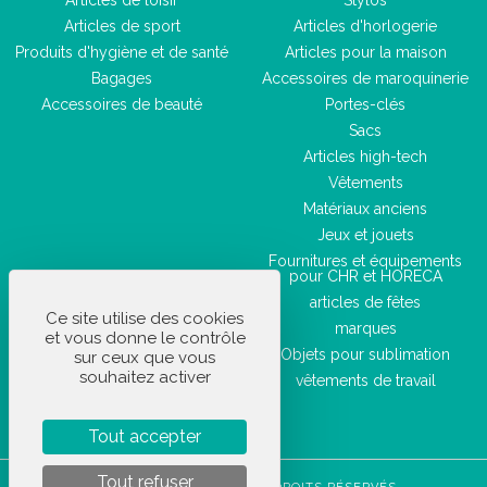
Articles de loisir
Stylos
Articles de sport
Articles d'horlogerie
Produits d'hygiène et de santé
Articles pour la maison
Bagages
Accessoires de maroquinerie
Accessoires de beauté
Portes-clés
Sacs
Articles high-tech
Vêtements
Matériaux anciens
Jeux et jouets
Fournitures et équipements
pour CHR et HORECA
articles de fêtes
Ce site utilise des cookies
marques
et vous donne le contrôle
Objets pour sublimation
sur ceux que vous
souhaitez activer
vêtements de travail
Tout accepter
Tout refuser