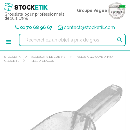
Panneau de gestion des cookies
Groupe Vegea
Grossiste pour professionnels
depuis 1998
01 70 68 96 67
contact@stocketik.com

>
>
STOCKETIK
ACCESSOIRE DE CUISINE
PELLES À GLAÇONS À PRIX
>
GROSSISTE
PELLE À GLAÇON