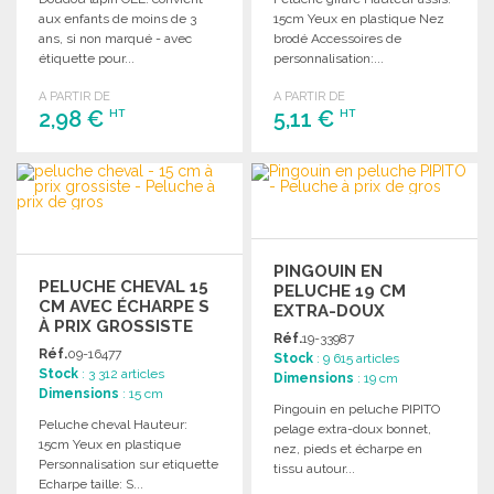
aux enfants de moins de 3
15cm Yeux en plastique Nez
ans, si non marqué - avec
brodé Accessoires de
étiquette pour...
personnalisation:...
A PARTIR DE
A PARTIR DE
2,98 €
5,11 €
HT
HT
COMMANDER
COMMANDER
Demander un devis
Demander un devis
PINGOUIN EN
PELUCHE CHEVAL 15
PELUCHE 19 CM
CM AVEC ÉCHARPE S
EXTRA-DOUX
À PRIX GROSSISTE
Réf.
19-33987
Réf.
09-16477
Stock
: 9 615 articles
Stock
: 3 312 articles
Dimensions
: 19 cm
Dimensions
: 15 cm
Pingouin en peluche PIPITO
Peluche cheval Hauteur:
pelage extra-doux bonnet,
15cm Yeux en plastique
nez, pieds et écharpe en
Personnalisation sur etiquette
tissu autour...
Echarpe taille: S...