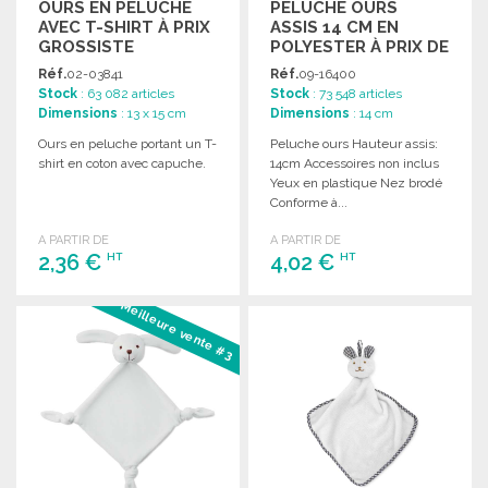
OURS EN PELUCHE
PELUCHE OURS
AVEC T-SHIRT À PRIX
ASSIS 14 CM EN
GROSSISTE
POLYESTER À PRIX DE
GROS
Réf.
02-03841
Réf.
09-16400
Stock
: 63 082 articles
Stock
: 73 548 articles
Dimensions
: 13 x 15 cm
Dimensions
: 14 cm
Ours en peluche portant un T-
Peluche ours Hauteur assis:
shirt en coton avec capuche.
14cm Accessoires non inclus
Yeux en plastique Nez brodé
Conforme à...
A PARTIR DE
A PARTIR DE
2,36 €
4,02 €
HT
HT
Meilleure vente #3
COMMANDER
COMMANDER
Demander un devis
Demander un devis