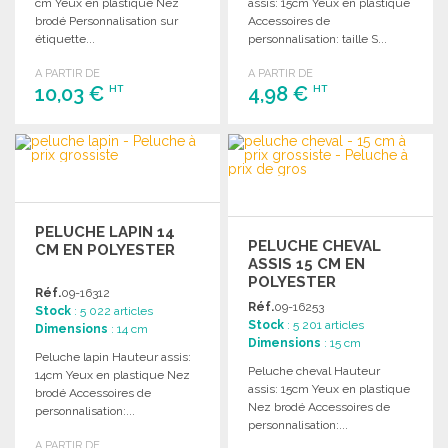
cm Yeux en plastique Nez
assis: 15cm Yeux en plastique
brodé Personnalisation sur
Accessoires de
étiquette...
personnalisation: taille S...
A PARTIR DE
A PARTIR DE
10,03 €
4,98 €
HT
HT
COMMANDER
COMMANDER
Demander un devis
Demander un devis
PELUCHE LAPIN 14
PELUCHE CHEVAL
CM EN POLYESTER
ASSIS 15 CM EN
POLYESTER
Réf.
09-16312
Réf.
09-16253
Stock
: 5 022 articles
Stock
: 5 201 articles
Dimensions
: 14 cm
Dimensions
: 15 cm
Peluche lapin Hauteur assis:
Peluche cheval Hauteur
14cm Yeux en plastique Nez
assis: 15cm Yeux en plastique
brodé Accessoires de
Nez brodé Accessoires de
personnalisation:...
personnalisation:...
A PARTIR DE