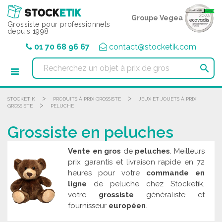
Panneau de gestion des cookies
Groupe Vegea
Grossiste pour professionnels
depuis 1998
01 70 68 96 67
contact@stocketik.com

>
>
STOCKETIK
PRODUITS À PRIX GROSSISTE
JEUX ET JOUETS À PRIX
>
GROSSISTE
PELUCHE
Grossiste en peluches
Vente en gros
de
peluches
. Meilleurs
prix garantis et livraison rapide en 72
heures pour votre
commande en
ligne
de peluche chez Stocketik,
votre
grossiste
généraliste et
fournisseur
européen
.