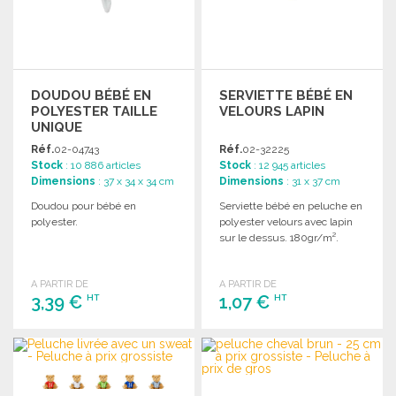
DOUDOU BÉBÉ EN
SERVIETTE BÉBÉ EN
POLYESTER TAILLE
VELOURS LAPIN
UNIQUE
Réf.
02-04743
Réf.
02-32225
Stock
: 10 886 articles
Stock
: 12 945 articles
Dimensions
: 37 x 34 x 34 cm
Dimensions
: 31 x 37 cm
Doudou pour bébé en
Serviette bébé en peluche en
polyester.
polyester velours avec lapin
sur le dessus. 180gr/m².
A PARTIR DE
A PARTIR DE
3,39 €
1,07 €
HT
HT
COMMANDER
COMMANDER
Demander un devis
Demander un devis