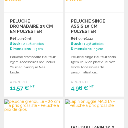
PELUCHE
PELUCHE SINGE
DROMADAIRE 23 CM
ASSIS 15 CM
EN POLYESTER
POLYESTER
Réf.
09-16338
Réf.
09-16242
Stock
: 2 408 articles
Stock
: 1 438 articles
Dimensions
: 23 cm
Dimensions
: 15 cm
Peluche dromadaire Hauteur:
Peluche singe Hauteur assis:
23cm Accessoires non inclus
15cm Yeux en plastique Nez
Yeux en plastique Nez
brodé Accessoires de
brodé...
personnalisation:...
A PARTIR DE
A PARTIR DE
11,57 €
4,96 €
HT
HT
COMMANDER
COMMANDER
Demander un devis
Demander un devis
DOUDOU LAPIN 30 X