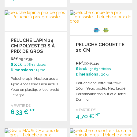
COMMANDER
COMMANDER
Demander un devis
Demander un devis
PELUCHE LAPIN 14
PELUCHE CHOUETTE
CM POLYESTER S À
20 CM
PRIX DE GROS
Réf.
09-16394
Réf.
09-16445
Stock
: 1 783 articles
Stock
: 3 163 articles
Dimensions
: 14 cm
Dimensions
: 20 cm
Peluche lapin Hauteur assis:
Peluche chouette Hauteur:
14cm Accessoires non inclus
20cm Yeux brodés Nez brodé
Yeux en plastique Nez brodé
Personnalisation sur etiquette
Echarpe...
Doming:...
A PARTIR DE
A PARTIR DE
6,33 €
HT
4,70 €
HT
COMMANDER
COMMANDER
Demander un devis