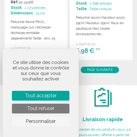
Réf.
19-33366
Stock
: 2 658 articles
Stock
: 2 173 articles
Taille
: Taille unique
Dimensions
: 15 cm
Peluche souris Hauteur assis:
Peluche lièvre PAUL,
19cm Hauteur 29cm Yeux en
marquage sur l´écharpe
plastique Nez brodé
(écharpe emballé
Accessoires de...
séparément) Taille : env. 15
cm...
A PARTIR DE
A PARTIR DE
6,98 €
HT
2,24 €
HT
Ce site utilise des cookies
COMMANDER
et vous donne le contrôle
COMMANDER
1
2
3
4
5
6
7
PAGE SUIVANTE
sur ceux que vous
Demander un devis
Demander un devis
souhaitez activer
Tout accepter
Tout refuser
Paiement sécurisé
Livraison rapide
Personnaliser
Paiement par carte via notre
Livraison de vos produits sous 3 à
partenaire Société Générale,
5 jours ouvrés, offerte à partir de