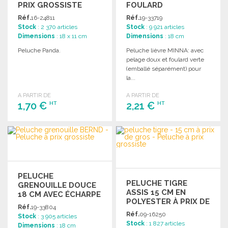
PRIX GROSSISTE
FOULARD
Réf.
16-24811
Réf.
19-33719
Stock
: 2 370 articles
Stock
: 9 921 articles
Dimensions
: 18 x 11 cm
Dimensions
: 18 cm
Peluche Panda.
Peluche lièvre MINNA: avec
pelage doux et foulard verte
(emballé séparément) pour
la...
A PARTIR DE
A PARTIR DE
1,70 €
2,21 €
HT
HT
COMMANDER
COMMANDER
Demander un devis
Demander un devis
PELUCHE
PELUCHE TIGRE
GRENOUILLE DOUCE
ASSIS 15 CM EN
18 CM AVEC ÉCHARPE
POLYESTER À PRIX DE
Réf.
19-33804
GROS
Réf.
09-16250
Stock
: 3 905 articles
Stock
: 1 827 articles
Dimensions
: 18 cm