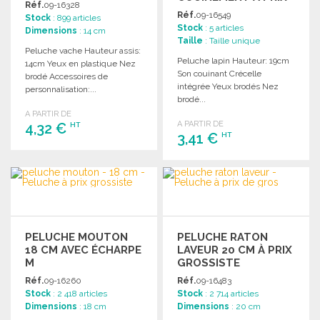
Réf.
09-16328
GROSSISTE
Réf.
09-16549
Stock
: 899 articles
Stock
: 5 articles
Dimensions
: 14 cm
Taille
: Taille unique
Peluche vache Hauteur assis:
Peluche lapin Hauteur: 19cm
14cm Yeux en plastique Nez
Son couinant Crécelle
brodé Accessoires de
intégrée Yeux brodés Nez
personnalisation:...
brodé...
A PARTIR DE
A PARTIR DE
4,32 €
HT
3,41 €
HT
COMMANDER
COMMANDER
Demander un devis
Demander un devis
PELUCHE MOUTON
PELUCHE RATON
18 CM AVEC ÉCHARPE
LAVEUR 20 CM À PRIX
M
GROSSISTE
Réf.
09-16260
Réf.
09-16483
Stock
: 2 418 articles
Stock
: 2 714 articles
Dimensions
: 18 cm
Dimensions
: 20 cm