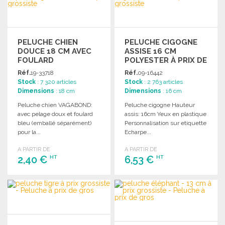
Demander un devis
PELUCHE CHIEN
PELUCHE CIGOGNE
DOUCE 18 CM AVEC
ASSISE 16 CM
FOULARD
POLYESTER À PRIX DE
GROS
Réf.
19-33718
Réf.
09-16442
Stock
: 7 320 articles
Stock
: 2 763 articles
Dimensions
: 18 cm
Dimensions
: 16 cm
Peluche chien VAGABOND:
Peluche cigogne Hauteur
avec pelage doux et foulard
assis: 16cm Yeux en plastique
bleu (emballé séparément)
Personnalisation sur etiquette
pour la...
Echarpe...
A PARTIR DE
A PARTIR DE
2,40 €
6,53 €
HT
HT
COMMANDER
COMMANDER
Demander un devis
Demander un devis