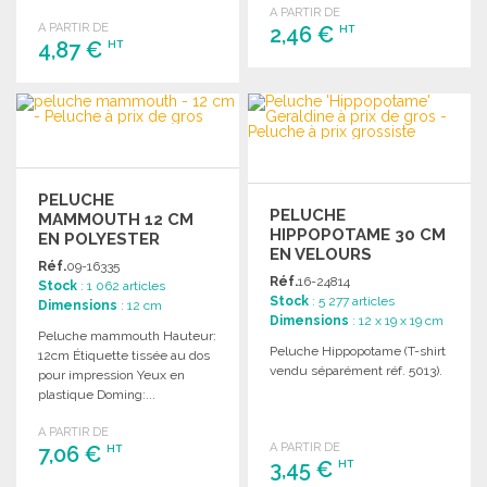
A PARTIR DE
A PARTIR DE
2,46 €
HT
4,87 €
HT
COMMANDER
COMMANDER
Demander un devis
Demander un devis
PELUCHE
PELUCHE
MAMMOUTH 12 CM
HIPPOPOTAME 30 CM
EN POLYESTER
EN VELOURS
Réf.
09-16335
Réf.
16-24814
Stock
: 1 062 articles
Stock
: 5 277 articles
Dimensions
: 12 cm
Dimensions
: 12 x 19 x 19 cm
Peluche mammouth Hauteur:
Peluche Hippopotame (T-shirt
12cm Étiquette tissée au dos
vendu séparément réf. 5013).
pour impression Yeux en
plastique Doming:...
A PARTIR DE
A PARTIR DE
7,06 €
HT
3,45 €
HT