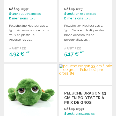
Réf.
09-16392
Réf.
09-16251
Stock
: 21 045 articles
Stock
: 25 681 articles
Dimensions
: 15 cm
Dimensions
: 15 cm
Peluche âne Hauteur assis:
Peluche lion Hauteur assis:
15cm Accessoires non inclus
15cm Yeux en plastique Nez
Yeux en plastique
brodé Accessoires de
Accessoires de...
personnalisation:...
A PARTIR DE
A PARTIR DE
4,92 €
5,17 €
HT
HT
COMMANDER
COMMANDER
Demander un devis
Demander un devis
PELUCHE DRAGON 33
CM EN POLYESTER À
PRIX DE GROS
Réf.
09-16538
Stock
: 2 884 articles