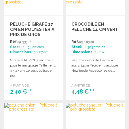
Demander un devis
PELUCHE GIRAFE 27
CROCODILE EN
CM EN POLYESTER À
PELUCHE 14 CM VERT
PRIX DE GROS
Réf.
19-33326
Réf.
09-16306
Stock
: 1 050 articles
Stock
: 2 303 articles
Dimensions
: 9 x 27 cm
Dimensions
: 14 cm
Girafe MAURICE avec coeur
Peluche crocodile Hauteur
pour le marquage Taille : env.
assis: 14cm Yeux en plastique
9 x 27 cm Le sous colisage
Nez brodé Accessoires de...
est...
A PARTIR DE
A PARTIR DE
2,40 €
4,48 €
HT
HT
COMMANDER
COMMANDER
Demander un devis
Demander un devis