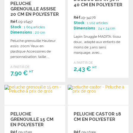
PELUCHE
40 CM EN POLYESTER
GRENOUILLE ASSISE
20 CM EN POLYESTER
Réf.
19-34276
Réf.
09-16457
Stock
: 1 102 articles
Stock
: 1 604 articles
Dimensions
: 24 x 24 cm
Dimensions
: 20 cm
Lapin Snuggle MADITA: tissu
Peluche grenouille Hauteur
doux,, adapté aux enfants de
assis: 20cm Yeux en
moins de 3 ans sans
plastique Accessoires de
marquage, avec...
personnalisation: taille...
A PARTIR DE
A PARTIR DE
2,43 €
HT
7,90 €
HT
COMMANDER
COMMANDER
Demander un devis
Demander un devis
PELUCHE
PELUCHE CASTOR 18
GRENOUILLE 15 CM
CM EN POLYESTER
EN POLYESTER
Réf.
09-16391
Réf.
09-16395