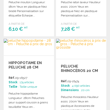
Peluche mouton Longueur:
Peluche raton laveur Hauteur
18cm Yeux en plastique Nez
assis: 20cm Yeux en
brodé Personnalisation sur
plastique Nez en plastique
étiquette Echarpe...
Personnalisation sur...
A PARTIR DE
A PARTIR DE
6,10 €
7,28 €
HT
HT
COMMANDER
COMMANDER
Demander un devis
Demander un devis
HIPPOPOTAME EN
PELUCHE
PELUCHE 28 CM
RHINOCÉROS 20 CM
Réf.
09-16527
Réf.
09-16474
Stock
: 174 articles
Stock
: 4 090 articles
Taille
: Taille unique
Dimensions
: 20 cm
Peluche hippopotame
Peluche rhinocéros Hauteur
Longueur: 28cm Peluches
assis: 20cm Yeux en
pour support coussin à grains
plastique Accessoires de
bouillotte Yeux en...