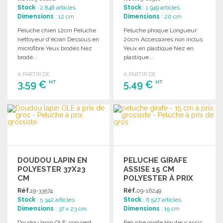
Stock
: 2 848 articles
Stock
: 1 949 articles
Dimensions
: 12 cm
Dimensions
: 20 cm
Peluche chien 12cm Peluche
Peluche phoque Longueur:
nettoyeur d'écran Dessous en
20cm Accessoires non inclus
microfibre Yeux brodés Nez
Yeux en plastique Nez en
brodé...
plastique...
A PARTIR DE
A PARTIR DE
3,59 €
5,49 €
HT
HT
COMMANDER
COMMANDER
Demander un devis
Demander un devis
DOUDOU LAPIN EN
PELUCHE GIRAFE
POLYESTER 37X23
ASSISE 15 CM
CM
POLYESTER À PRIX
GROSSISTE
Réf.
19-33574
Réf.
09-16249
Stock
: 5 342 articles
Stock
: 6 527 articles
Dimensions
: 37 x 23 cm
Dimensions
: 15 cm
Doudou lapin OLE: convient
Peluche girafe Hauteur assis: