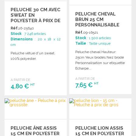
PELUCHE 30 CM AVEC
PELUCHE CHEVAL
SWEAT EN
BRUN 25 CM
POLYESTER À PRIX DE
PERSONNALISABLE
GROS
Réf.
16-25640
Réf.
09-16521
Stock
: 7 246 articles
Stock
: 1 500 articles
Dimensions
: 20 x 18 x 12
Taille
: Taille unique
cm
Peluche cheval Hauteur:
Peluche vêtue d'un sweat.
25cm Yeux brodés Nez brodé
100% polyester.
Personnalisation sur etiquette
Echarpe...
A PARTIR DE
A PARTIR DE
7,65 €
HT
4,80 €
HT
COMMANDER
COMMANDER
Demander un devis
Demander un devis
PELUCHE ÂNE ASSIS
PELUCHE LION ASSIS
15 CM EN POLYESTER
15 CM EN POLYESTER