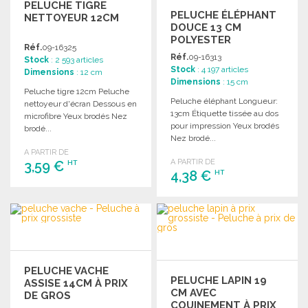
PELUCHE TIGRE
PELUCHE ÉLÉPHANT
NETTOYEUR 12CM
DOUCE 13 CM
POLYESTER
Réf.
09-16325
Réf.
09-16313
Stock
: 2 593 articles
Stock
: 4 197 articles
Dimensions
: 12 cm
Dimensions
: 15 cm
Peluche tigre 12cm Peluche
Peluche éléphant Longueur:
nettoyeur d'écran Dessous en
13cm Étiquette tissée au dos
microfibre Yeux brodés Nez
pour impression Yeux brodés
brodé...
Nez brodé...
A PARTIR DE
A PARTIR DE
3,59 €
HT
4,38 €
HT
COMMANDER
COMMANDER
Demander un devis
Demander un devis
PELUCHE VACHE
PELUCHE LAPIN 19
ASSISE 14CM À PRIX
CM AVEC
DE GROS
COUINEMENT À PRIX