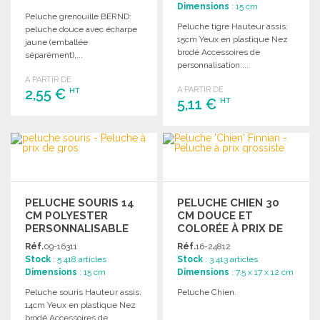
Dimensions
: 15 cm
Peluche grenouille BERND:
Peluche tigre Hauteur assis:
peluche douce avec écharpe
15cm Yeux en plastique Nez
jaune (emballée
brodé Accessoires de
séparément),...
personnalisation:...
A PARTIR DE
A PARTIR DE
2,55 €
HT
5,11 €
HT
COMMANDER
COMMANDER
Demander un devis
Demander un devis
PELUCHE SOURIS 14
PELUCHE CHIEN 30
CM POLYESTER
CM DOUCE ET
PERSONNALISABLE
COLORÉE À PRIX DE
GROS
Réf.
09-16311
Réf.
16-24812
Stock
: 5 418 articles
Stock
: 3 413 articles
Dimensions
: 15 cm
Dimensions
: 7.5 x 17 x 12 cm
Peluche souris Hauteur assis:
Peluche Chien.
14cm Yeux en plastique Nez
brodé Accessoires de