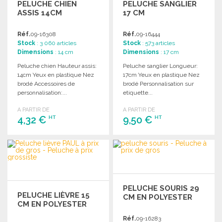
PELUCHE CHIEN
PELUCHE SANGLIER
ASSIS 14CM
17 CM
Réf.
09-16308
Réf.
09-16444
Stock
: 3 060 articles
Stock
: 573 articles
Dimensions
: 14 cm
Dimensions
: 17 cm
Peluche chien Hauteur assis:
Peluche sanglier Longueur:
14cm Yeux en plastique Nez
17cm Yeux en plastique Nez
brodé Accessoires de
brodé Personnalisation sur
personnalisation:...
etiquette...
A PARTIR DE
A PARTIR DE
4,32 €
9,50 €
HT
HT
COMMANDER
COMMANDER
Demander un devis
Demander un devis
PELUCHE SOURIS 29
PELUCHE LIÈVRE 15
CM EN POLYESTER
CM EN POLYESTER
Réf.
09-16283