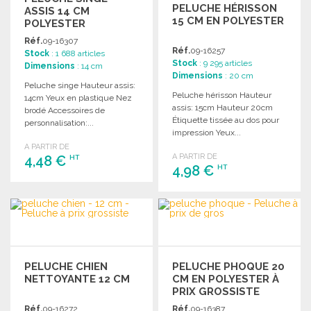
PELUCHE HÉRISSON
ASSIS 14 CM
15 CM EN POLYESTER
POLYESTER
Réf.
09-16307
Réf.
09-16257
Stock
: 1 688 articles
Stock
: 9 295 articles
Dimensions
: 14 cm
Dimensions
: 20 cm
Peluche singe Hauteur assis:
Peluche hérisson Hauteur
14cm Yeux en plastique Nez
assis: 15cm Hauteur 20cm
brodé Accessoires de
Étiquette tissée au dos pour
personnalisation:...
impression Yeux...
A PARTIR DE
A PARTIR DE
4,48 €
HT
4,98 €
HT
COMMANDER
COMMANDER
Demander un devis
Demander un devis
PELUCHE CHIEN
PELUCHE PHOQUE 20
NETTOYANTE 12 CM
CM EN POLYESTER À
PRIX GROSSISTE
Réf.
09-16272
Réf.
09-16387