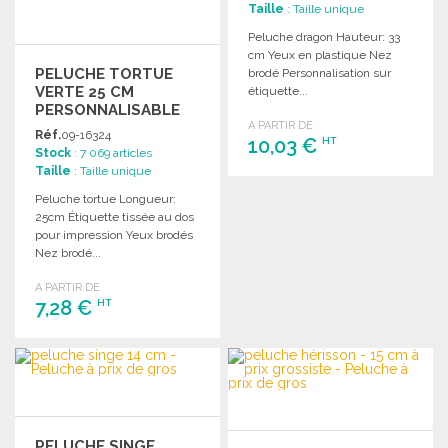
Taille
: Taille unique
Peluche dragon Hauteur: 33
cm Yeux en plastique Nez
PELUCHE TORTUE
brodé Personnalisation sur
VERTE 25 CM
étiquette...
PERSONNALISABLE
A PARTIR DE
Réf.
09-16324
10,03 €
HT
Stock
: 7 069 articles
Taille
: Taille unique
COMMANDER
Peluche tortue Longueur:
25cm Étiquette tissée au dos
Demander un devis
pour impression Yeux brodés
Nez brodé...
A PARTIR DE
7,28 €
HT
COMMANDER
Demander un devis
PELUCHE SINGE