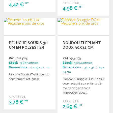
A PARTIR DE
4,42 €
HT
4,98 €
HT
COMMANDER
COMMANDER
Demander un devis
Demander un devis
PELUCHE SOURIS 30
DOUDOU ÉLÉPHANT
CM EN POLYESTER
DOUX 30X32 CM
Réf.
16-24815
Réf.
19-34275
Stock
: 3 067 articles
Stock
: 3 004 articles
Dimensions
: 17 x 19 x 12 cm
Dimensions
: 30 x 32 / 24 x
24 cm
Peluche Souris (T-shirt vendu
séparément réf. 5013).
Eléphant Snuggle DOMI: tissu
doux, adapté aux enfants de
moins de 3 ans sans
impression, avec...
A PARTIR DE
3,78 €
HT
A PARTIR DE
2,69 €
HT