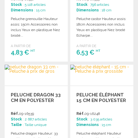
Stock
: 5 118 articles
Stock
: 796 articles
Dimensions
: 15 cm
Dimensions
: 18 cm
Peluche grenouille Hauteur
Peluche castor Hauteur assis:
assis: 15cm Accessoires non
18cm Accessoires non inclus
inclus Yeux en plastique Nez
Yeux en plastique Nez brodé
brodé...
Echarpe...
A PARTIR DE
A PARTIR DE
4,83 €
6,53 €
HT
HT
COMMANDER
COMMANDER
Demander un devis
Demander un devis
PELUCHE DRAGON 33
PELUCHE ÉLÉPHANT
CM EN POLYESTER
15 CM EN POLYESTER
Réf.
09-16539
Réf.
09-16248
Stock
: 2 687 articles
Stock
: 3 035 articles
Taille
: Taille unique
Dimensions
: 15 cm
Peluche dragon Hauteur: 33
Peluche éléphant Hauteur