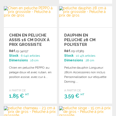
COMMANDER
COMMANDER
Demander un devis
Demander un devis
CHIEN EN PELUCHE
DAUPHIN EN
ASSIS 16 CM DOUX À
PELUCHE 28 CM
PRIX GROSSISTE
POLYESTER
Réf.
19-34057
Réf.
09-16389
Stock
: 6 040 articles
Stock
: 10 471 articles
Dimensions
: 16 cm
Dimensions
: 28 cm
Chien en peluche PEPPO: au
Peluche dauphin Longueur:
pelage doux et avec ruban, en
28cm Accessoires non inclus
position assise, avec cur à...
Personnalisation sur etiquette
Doming:...
A PARTIR DE
A PARTIR DE
1,85 €
3,59 €
HT
HT
COMMANDER
COMMANDER
Demander un devis
Demander un devis