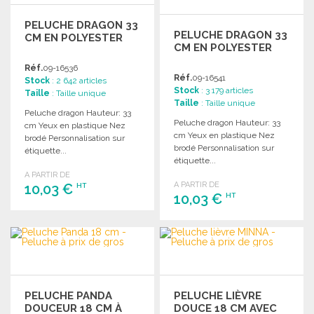
PELUCHE DRAGON 33
PELUCHE DRAGON 33
CM EN POLYESTER
CM EN POLYESTER
Réf.
09-16536
Réf.
09-16541
Stock
: 2 642 articles
Stock
: 3 179 articles
Taille
: Taille unique
Taille
: Taille unique
Peluche dragon Hauteur: 33
Peluche dragon Hauteur: 33
cm Yeux en plastique Nez
cm Yeux en plastique Nez
brodé Personnalisation sur
brodé Personnalisation sur
étiquette...
étiquette...
A PARTIR DE
A PARTIR DE
10,03 €
HT
10,03 €
HT
COMMANDER
COMMANDER
Demander un devis
Demander un devis
PELUCHE PANDA
PELUCHE LIÈVRE
DOUCEUR 18 CM À
DOUCE 18 CM AVEC