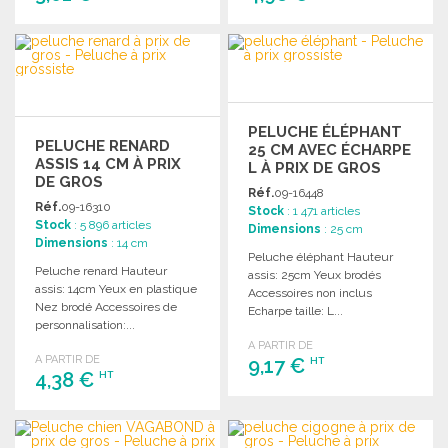
COMMANDER
COMMANDER
Demander un devis
Demander un devis
PELUCHE ÉLÉPHANT
PELUCHE RENARD
25 CM AVEC ÉCHARPE
ASSIS 14 CM À PRIX
L À PRIX DE GROS
DE GROS
Réf.
09-16448
Réf.
09-16310
Stock
: 1 471 articles
Stock
: 5 896 articles
Dimensions
: 25 cm
Dimensions
: 14 cm
Peluche éléphant Hauteur
Peluche renard Hauteur
assis: 25cm Yeux brodés
assis: 14cm Yeux en plastique
Accessoires non inclus
Nez brodé Accessoires de
Echarpe taille: L...
personnalisation:...
A PARTIR DE
A PARTIR DE
9,17 €
HT
4,38 €
HT
COMMANDER
COMMANDER
Demander un devis