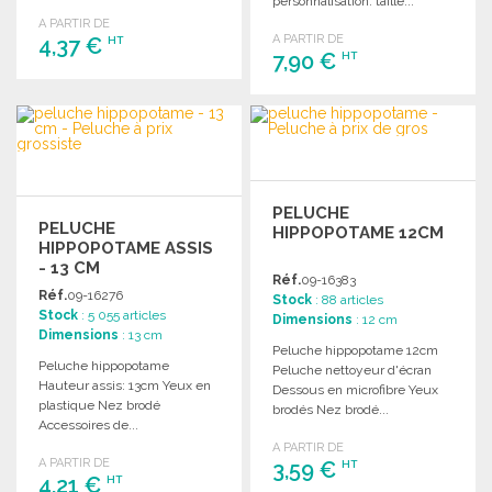
personnalisation: taille...
A PARTIR DE
A PARTIR DE
4,37 €
HT
7,90 €
HT
COMMANDER
COMMANDER
Demander un devis
Demander un devis
PELUCHE
PELUCHE
HIPPOPOTAME 12CM
HIPPOPOTAME ASSIS
- 13 CM
Réf.
09-16383
Réf.
09-16276
Stock
: 88 articles
Stock
: 5 055 articles
Dimensions
: 12 cm
Dimensions
: 13 cm
Peluche hippopotame 12cm
Peluche hippopotame
Peluche nettoyeur d'écran
Hauteur assis: 13cm Yeux en
Dessous en microfibre Yeux
plastique Nez brodé
brodés Nez brodé...
Accessoires de...
A PARTIR DE
A PARTIR DE
3,59 €
HT
4,21 €
HT