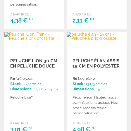
personnalisation:...
A PARTIR DE
A PARTIR DE
4,38 €
2,11 €
HT
HT
COMMANDER
COMMANDER
Demander un devis
Demander un devis
PELUCHE LION 30 CM
PELUCHE ÉLAN ASSIS
EN PELUCHE DOUCE
15 CM EN POLYESTER
Réf.
16-25044
Réf.
09-16252
Stock
: 277 articles
Stock
: 13 173 articles
Dimensions
: 13 x 11 x 6.4 cm
Dimensions
: 15 cm
Peluche Lion''.
Peluche élan Hauteur assis:
15cm Yeux en plastique Nez
brodé Accessoires de
personnalisation:...
A PARTIR DE
A PARTIR DE
3,01 €
4,98 €
HT
HT