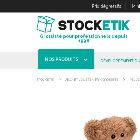
Panneau de gestion des cookies
Prix dégressifs
Min
Grossiste pour professionnels depuis
1998
NOS PRODUITS
DÉVELOPPEMENT DU
>
>
STOCKETIK
JEUX ET JOUETS À PRIX GROSSISTE
PELU