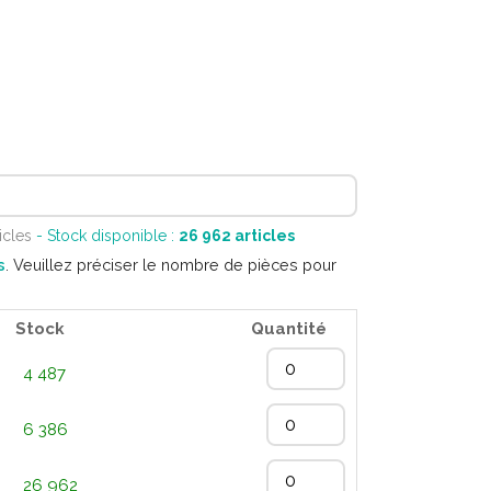
icles
- Stock disponible :
26 962
articles
s
. Veuillez préciser le nombre de pièces pour
Stock
Quantité
4 487
6 386
26 962