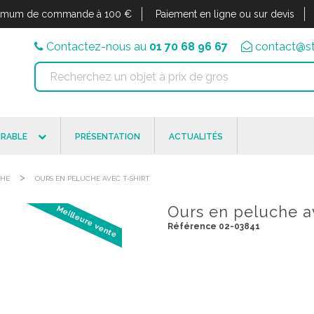
imum de commande à 100 €
Paiement en ligne ou sur devis
Contactez-nous au
01 70 68 96 67
contact@st
RABLE
PRÉSENTATION
ACTUALITÉS
>
CHE
OURS EN PELUCHE AVEC T-SHIRT
Ours en peluche av
Meilleure vente
Référence 02-03841