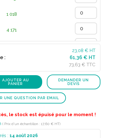
1 018
4 171
13 151
23,08
€ HT
e :
61,36 € HT
73,63 € TTC
AJOUTER AU
DEMANDER UN
PANIER
DEVIS
R UNE QUESTION PAR EMAIL
cès, le stock est épuisé pour le moment !
n
( Prix d'un échantillon : 17,60 € HT)
rés :
14 août 2026