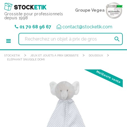
Panneau de gestion des cookies
Groupe Vegea
Grossiste pour professionnels
depuis 1998
01 70 68 96 67
contact@stocketik.com

>
>
>
STOCKETIK
JEUX ET JOUETS À PRIX GROSSISTE
DOUDOUX
ELÉPHANT SNUGGLE DOMI
Meilleure vente