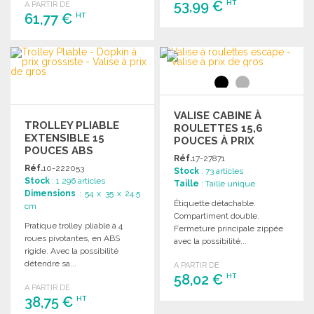
53,99 €
HT
A PARTIR DE
61,77 €
HT
COMMANDER
COMMANDER
Demander un devis
Demander un devis
VALISE CABINE À
TROLLEY PLIABLE
ROULETTES 15,6
EXTENSIBLE 15
POUCES À PRIX
POUCES ABS
GROSSISTE
Réf.
17-27871
Réf.
10-222053
Stock
: 73 articles
Stock
: 1 296 articles
Taille
: Taille unique
Dimensions
: 54 x 35 x 24.5
Étiquette détachable.
cm
Compartiment double.
Pratique trolley pliable à 4
Fermeture principale zippée
roues pivotantes, en ABS
avec la possibilité...
rigide. Avec la possibilité
détendre sa...
A PARTIR DE
58,02 €
HT
A PARTIR DE
38,75 €
HT
COMMANDER