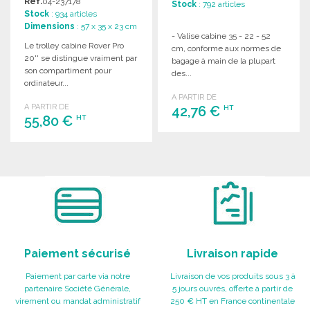
Réf.
04-237178
Stock
: 792 articles
Stock
: 934 articles
Dimensions
: 57 x 35 x 23 cm
- Valise cabine 35 - 22 - 52
Le trolley cabine Rover Pro
cm, conforme aux normes de
20'' se distingue vraiment par
bagage à main de la plupart
son compartiment pour
des...
ordinateur...
A PARTIR DE
A PARTIR DE
42,76 €
HT
55,80 €
HT
COMMANDER
COMMANDER
Demander un devis
Demander un devis
Paiement sécurisé
Livraison rapide
Paiement par carte via notre
Livraison de vos produits sous 3 à
partenaire Société Générale,
5 jours ouvrés, offerte à partir de
virement ou mandat administratif
250 € HT en France continentale