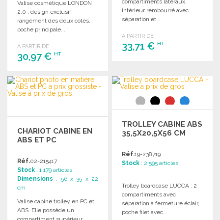
compartiments latéraux,
Valise cosmétique LONDON
intérieur rembourré avec
2.0 : design exclusif,
séparation et...
rangement des deux côtés,
poche principale...
A PARTIR DE
33,71 €
HT
A PARTIR DE
30,97 €
HT
COMMANDER
COMMANDER
Demander un devis
Demander un devis
TROLLEY CABINE ABS
CHARIOT CABINE EN
35,5X20,5X56 CM
ABS ET PC
Réf.
19-238719
Réf.
02-215417
Stock
: 2 595 articles
Stock
: 1 179 articles
Dimensions
: 56 x 35 x 22
Trolley boardcase LUCCA : 2
cm
compartiments avec
Valise cabine trolley en PC et
séparation à fermeture éclair,
ABS. Elle possède un
poche filet avec...
compartiment supérieur