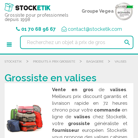
Panneau de gestion des cookies
Groupe Vegea
Grossiste pour professionnels
depuis 1998
01 70 68 96 67
contact@stocketik.com

>
>
>
STOCKETIK
PRODUITS À PRIX GROSSISTE
BAGAGERIE
VALISES
Grossiste en valises
Vente en gros
de
valises
.
Meilleurs prix discount garantis et
livraison rapide en 72 heures
chrono pour votre
commande
en
ligne de
valises
chez Stocketik,
votre
grossiste
généraliste et
fournisseur
européen. Stocketik
vous propose des valises cabines