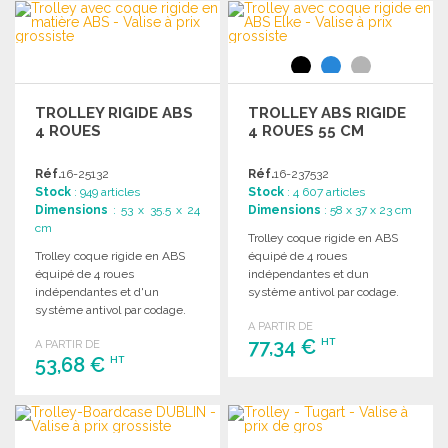
COMMANDER
Demander un devis
Demander un devis
TROLLEY RIGIDE ABS
TROLLEY ABS RIGIDE
4 ROUES
4 ROUES 55 CM
Réf.
16-25132
Réf.
16-237532
Stock
: 949 articles
Stock
: 4 607 articles
Dimensions
: 53 x 35.5 x 24
Dimensions
: 58 x 37 x 23 cm
cm
Trolley coque rigide en ABS
Trolley coque rigide en ABS
équipé de 4 roues
équipé de 4 roues
indépendantes et dun
indépendantes et d'un
système antivol par codage.
système antivol par codage.
A PARTIR DE
77,34 €
HT
A PARTIR DE
53,68 €
HT
COMMANDER
COMMANDER
Demander un devis
Demander un devis