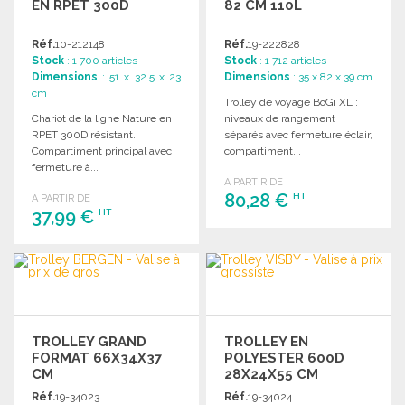
EN RPET 300D
82 CM 110L
Réf.
10-212148
Réf.
19-222828
Stock
: 1 700 articles
Stock
: 1 712 articles
Dimensions
: 51 x 32.5 x 23
Dimensions
: 35 x 82 x 39 cm
cm
Trolley de voyage BoGi XL :
Chariot de la ligne Nature en
niveaux de rangement
RPET 300D résistant.
séparés avec fermeture éclair,
Compartiment principal avec
compartiment...
fermeture à...
A PARTIR DE
80,28 €
HT
A PARTIR DE
37,99 €
HT
COMMANDER
COMMANDER
Demander un devis
Demander un devis
TROLLEY GRAND
TROLLEY EN
FORMAT 66X34X37
POLYESTER 600D
CM
28X24X55 CM
Réf.
19-34023
Réf.
19-34024