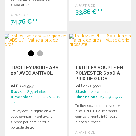
zippé et un...
A PARTIR DE
33,86 €
HT
A PARTIR DE
74,76 €
HT
COMMANDER
Demander un devis
COMMANDER
Demander un devis
TROLLEY RIGIDE ABS
TROLLEY SOUPLE EN
20" AVEC ANTIVOL
POLYESTER 600D À
PRIX DE GROS
Réf.
16-237531
Réf.
02-219902
Stock
: 2 859 articles
Stock
: 1 414 articles
Dimensions
: 54 x 40 x 24
Dimensions
: 23 x 51 x 33 cm
cm
Trolley souple en polyester
Trolley coque rigide en ABS
600D RPET. Deux grands
avec compartiment avant
compartiments intérieurs
zippée pour ordinateur
zippés. 1 poche...
portable de 20,...
A PARTIR DE