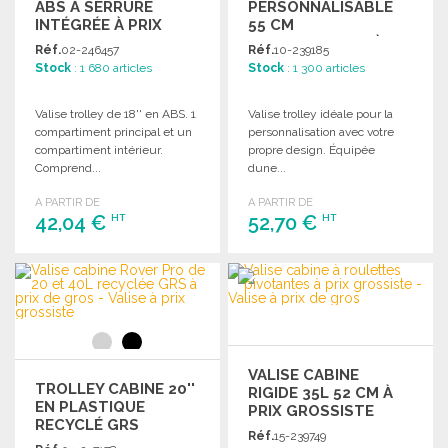
ABS À SERRURE
PERSONNALISABLE
INTÉGRÉE À PRIX
55 CM
GROSSISTE
TRANSPARENTE À
Réf.
02-246457
Réf.
10-239185
PRIX GROSSISTE
Stock
: 1 680 articles
Stock
: 1 300 articles
Valise trolley de 18'' en ABS. 1
Valise trolley idéale pour la
compartiment principal et un
personnalisation avec votre
compartiment intérieur.
propre design. Équipée
Comprend...
dune...
A PARTIR DE
A PARTIR DE
42,04 €
52,70 €
HT
HT
COMMANDER
COMMANDER
Demander un devis
Demander un devis
VALISE CABINE
TROLLEY CABINE 20''
RIGIDE 35L 52 CM À
EN PLASTIQUE
PRIX GROSSISTE
RECYCLÉ GRS
Réf.
15-239749