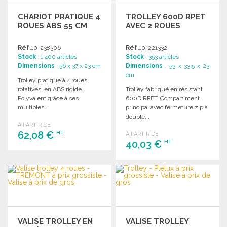
CHARIOT PRATIQUE 4
TROLLEY 600D RPET
ROUES ABS 55 CM
AVEC 2 ROUES
Réf.
10-238306
Réf.
10-221332
Stock
: 1 400 articles
Stock
: 353 articles
Dimensions
: 56 x 37 x 23 cm
Dimensions
: 53 x 33.5 x 23
cm
Trolley pratique à 4 roues
rotatives, en ABS rigide.
Trolley fabriqué en résistant
Polyvalent grâce à ses
600D RPET. Compartiment
multiples...
principal avec fermeture zip à
double...
A PARTIR DE
62,08 €
HT
A PARTIR DE
40,03 €
HT
COMMANDER
COMMANDER
Demander un devis
Demander un devis
VALISE TROLLEY EN
VALISE TROLLEY