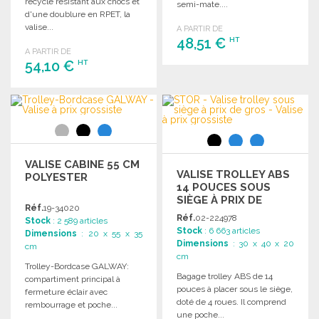
recyclé résistant aux chocs et
semi-mate....
d'une doublure en RPET, la
valise...
A PARTIR DE
48,51 €
HT
A PARTIR DE
54,10 €
HT
COMMANDER
Demander un devis
COMMANDER
Demander un devis
VALISE CABINE 55 CM
VALISE TROLLEY ABS
POLYESTER
14 POUCES SOUS
SIÈGE À PRIX DE
Réf.
19-34020
GROS
Réf.
02-224978
Stock
: 2 589 articles
Stock
: 6 663 articles
Dimensions
: 20 x 55 x 35
Dimensions
: 30 x 40 x 20
cm
cm
Trolley-Bordcase GALWAY:
Bagage trolley ABS de 14
compartiment principal à
pouces à placer sous le siège,
fermeture éclair avec
doté de 4 roues. Il comprend
rembourrage et poche...
une poche...