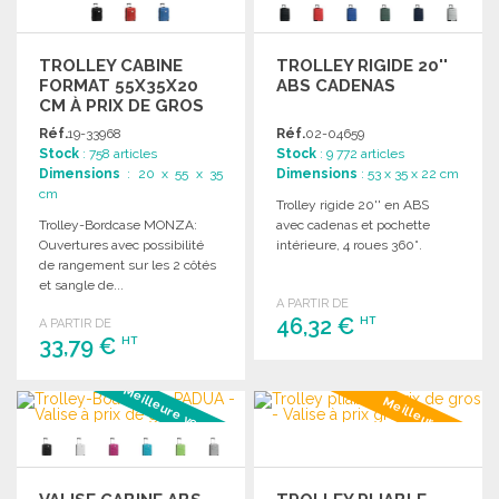
TROLLEY CABINE
TROLLEY RIGIDE 20''
FORMAT 55X35X20
ABS CADENAS
CM À PRIX DE GROS
Réf.
19-33968
Réf.
02-04659
Stock
: 758 articles
Stock
: 9 772 articles
Dimensions
: 20 x 55 x 35
Dimensions
: 53 x 35 x 22 cm
cm
Trolley rigide 20'' en ABS
Trolley-Bordcase MONZA:
avec cadenas et pochette
Ouvertures avec possibilité
intérieure, 4 roues 360°.
de rangement sur les 2 côtés
et sangle de...
A PARTIR DE
46,32 €
HT
A PARTIR DE
33,79 €
HT
COMMANDER
Meilleure vente #3
COMMANDER
Meilleur prix
Demander un devis
Demander un devis