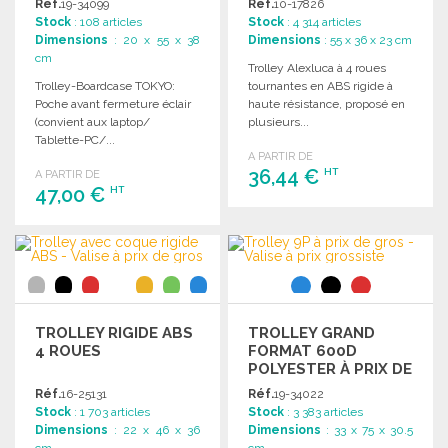
Réf.
19-34099
Réf.
10-17826
Stock
: 108 articles
Stock
: 4 314 articles
Dimensions
: 20 x 55 x 38
Dimensions
: 55 x 36 x 23 cm
cm
Trolley Alexluca à 4 roues
Trolley-Boardcase TOKYO:
tournantes en ABS rigide à
Poche avant fermeture éclair
haute résistance, proposé en
(convient aux laptop/
plusieurs...
Tablette-PC/...
A PARTIR DE
36,44 €
HT
A PARTIR DE
47,00 €
HT
COMMANDER
COMMANDER
Demander un devis
Demander un devis
TROLLEY RIGIDE ABS
TROLLEY GRAND
4 ROUES
FORMAT 600D
POLYESTER À PRIX DE
GROS
Réf.
16-25131
Réf.
19-34022
Stock
: 1 703 articles
Stock
: 3 383 articles
Dimensions
: 22 x 46 x 36
Dimensions
: 33 x 75 x 30.5
cm
cm