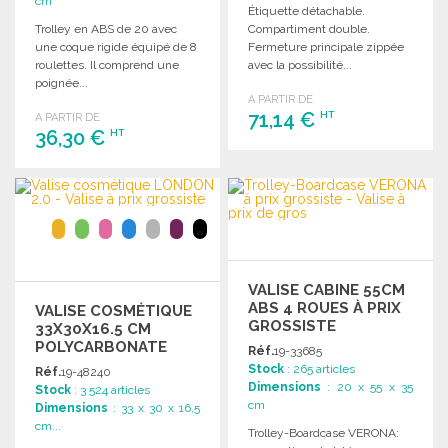
cm
Étiquette détachable.
Trolley en ABS de 20 avec
Compartiment double.
une coque rigide équipé de 8
Fermeture principale zippée
roulettes. Il comprend une
avec la possibilité...
poignée...
A PARTIR DE
71,14 €
HT
A PARTIR DE
36,30 €
HT
COMMANDER
COMMANDER
Demander un devis
Demander un devis
VALISE CABINE 55CM
ABS 4 ROUES À PRIX
VALISE COSMÉTIQUE
GROSSISTE
33X30X16.5 CM
POLYCARBONATE
Réf.
19-33685
Stock
: 265 articles
Réf.
19-48240
Dimensions
: 20 x 55 x 35
Stock
: 3 524 articles
cm
Dimensions
: 33 x 30 x 16,5
cm...
Trolley-Boardcase VERONA: