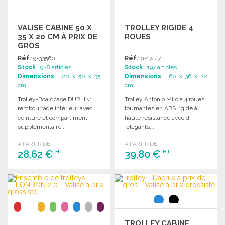
VALISE CABINE 50 X
TROLLEY RIGIDE 4
35 X 20 CM À PRIX DE
ROUES
GROS
Réf.
19-33560
Réf.
10-17447
Stock
: 928 articles
Stock
: 197 articles
Dimensions
: 20 x 50 x 35
Dimensions
: 60 x 36 x 22
cm
cm
Trolley-Boardcase DUBLIN:
Trolley Antonio Miro à 4 roues
rembourrage intérieur avec
tournantes en ABS rigide à
ceinture et compartiment
haute résistance avec d
supplémentaire...
´élégants...
A PARTIR DE
A PARTIR DE
28,62 €
39,80 €
HT
HT
COMMANDER
COMMANDER
Demander un devis
Demander un devis
TROLLEY CABINE