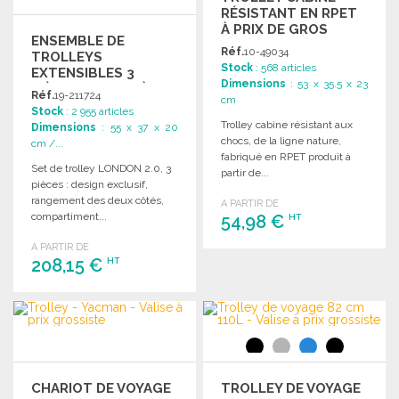
RÉSISTANT EN RPET
À PRIX DE GROS
ENSEMBLE DE
Réf.
10-49034
TROLLEYS
Stock
: 568 articles
EXTENSIBLES 3
Dimensions
: 53 x 35.5 x 23
PIÈCES 29-110L À
Réf.
19-211724
cm
PRIX DE GROS
Stock
: 2 955 articles
Trolley cabine résistant aux
Dimensions
: 55 x 37 x 20
chocs, de la ligne nature,
cm /...
fabriqué en RPET produit à
Set de trolley LONDON 2.0, 3
partir de...
pièces : design exclusif,
rangement des deux côtés,
A PARTIR DE
compartiment...
54,98 €
HT
A PARTIR DE
208,15 €
COMMANDER
HT
Demander un devis
COMMANDER
Demander un devis
CHARIOT DE VOYAGE
TROLLEY DE VOYAGE