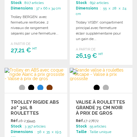
Stock
: 807 articles
Stock
: 692 articles
Dimensions
: 37 x 66 x 34 cm
Dimensions
: 55 x 28 x 24
cm
Trolley BERGEN: avec
fermeture renforcée, 2
Trolley VISBY: compartiment
niveaux de rangement
principal avec fermeture
séparés par une fermeture...
éclair supplémentaire pour
un gain de...
A PARTIR DE
27,21 €
HT
A PARTIR DE
26,19 €
HT
COMMANDER
COMMANDER
Demander un devis
Demander un devis
TROLLEY RIGIDE ABS
VALISE À ROULETTES
20" 30L 8
GRANDE 75 CM NOIR
ROULETTES
À PRIX DE GROS
Réf.
16-239445
Réf.
17-27872
Stock
: 3 357 articles
Stock
: 55 articles
Dimensions
: 56 x 35 x 19.5
Taille
: Taille unique