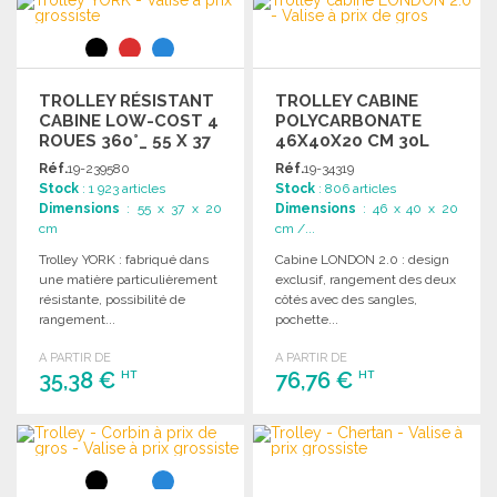
Demander un devis
TROLLEY RÉSISTANT
TROLLEY CABINE
CABINE LOW-COST 4
POLYCARBONATE
ROUES 360°_ 55 X 37
46X40X20 CM 30L
X 20 CM
Réf.
19-239580
Réf.
19-34319
Stock
: 1 923 articles
Stock
: 806 articles
Dimensions
: 55 x 37 x 20
Dimensions
: 46 x 40 x 20
cm
cm /...
Trolley YORK : fabriqué dans
Cabine LONDON 2.0 : design
une matière particulièrement
exclusif, rangement des deux
résistante, possibilité de
côtés avec des sangles,
rangement...
pochette...
A PARTIR DE
A PARTIR DE
35,38 €
76,76 €
HT
HT
COMMANDER
COMMANDER
Demander un devis
Demander un devis