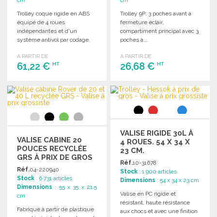
Trolley coque rigide en ABS
Trolley 9P: 3 poches avant à
équipé de 4 roues
fermeture éclair,
indépendantes et d'un
compartiment principal avec 3
système antivol par codage.
poches à...
A PARTIR DE
A PARTIR DE
61,22 €
26,68 €
HT
HT
COMMANDER
COMMANDER
Demander un devis
Demander un devis
VALISE RIGIDE 30L À
VALISE CABINE 20
4 ROUES. 54 X 34 X
POUCES RECYCLÉE
23 CM.
GRS À PRIX DE GROS
Réf.
10-31678
Réf.
04-220940
Stock
: 1 900 articles
Stock
: 6 731 articles
Dimensions
: 54 x 34 x 23 cm
Dimensions
: 55 x 35 x 21.5
Valise en PC rigide et
cm
résistant, haute résistance
Fabriqué à partir de plastique
aux chocs et avec une finition