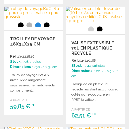
Demander un devis
COMMANDER
Demander un devis
TROLLEY DE VOYAGE
VALISE EXTENSIBLE
48X34X25 CM
70L EN PLASTIQUE
RECYCLÉ
Réf.
19-222826
Réf.
04-240168
Stock
: 728 articles
Stock
: 2 443 articles
Dimensions
: 25 x 48 x 34 cm
Dimensions
: 66 x 26.5 x 41
Trolley de voyage BoGi S :
cm
niveaux de rangement
Fabriquée en plastique
séparés avec fermeture éclair,
recyclé résistant aux chocs et
compartiment...
dotée dune doublure en
RPET, la valise...
A PARTIR DE
59,85 €
HT
A PARTIR DE
62,51 €
HT
COMMANDER
Demander un devis
COMMANDER