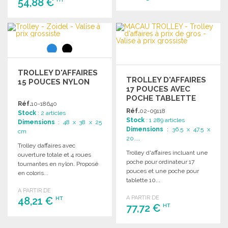
54,88 €
COMMANDER
COMMANDER
Demander un devis
Demander un devis
TROLLEY D'AFFAIRES
TROLLEY D'AFFAIRES
15 POUCES NYLON
17 POUCES AVEC
POCHE TABLETTE
Réf.
10-18640
Réf.
02-09118
Stock
: 2 articles
Stock
: 1 289 articles
Dimensions
: 48 x 38 x 25
Dimensions
: 36.5 x 47.5 x
cm
20....
Trolley daffaires avec
Trolley d'affaires incluant une
ouverture totale et 4 roues
poche pour ordinateur 17
tournantes en nylon. Proposé
pouces et une poche pour
en coloris...
tablette 10...
A PARTIR DE
A PARTIR DE
48,21 €
HT
77,72 €
HT
COMMANDER