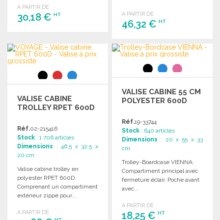
A PARTIR DE
A PARTIR DE
30,18 €
HT
46,32 €
HT
COMMANDER
COMMANDER
Demander un devis
Demander un devis
VALISE CABINE 55 CM
VALISE CABINE
POLYESTER 600D
TROLLEY RPET 600D
Réf.
19-33744
Réf.
02-215416
Stock
: 640 articles
Stock
: 1 706 articles
Dimensions
: 20 x 55 x 33
Dimensions
: 46.5 x 32.5 x
cm
20 cm
Trolley-Boardcase VIENNA:
Valise cabine trolley en
Compartiment principal avec
polyester RPET 600D.
fermeture éclair, Poche avant
Comprenant un compartiment
avec...
extérieur zippé pour...
A PARTIR DE
A PARTIR DE
18,25 €
HT
HT