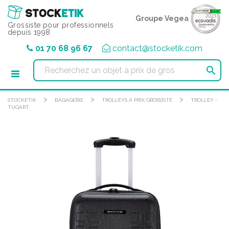
Panneau de gestion des cookies
Groupe Vegea
Grossiste pour professionnels
depuis 1998
01 70 68 96 67
contact@stocketik.com

>
>
>
STOCKETIK
BAGAGERIE
TROLLEYS À PRIX GROSSISTE
TROLLEY -
TUGART