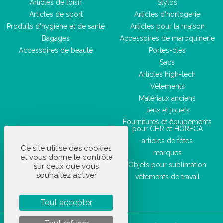
Articles de loisir
Stylos
Articles de sport
Articles d'horlogerie
Produits d'hygiène et de santé
Articles pour la maison
Bagages
Accessoires de maroquinerie
Accessoires de beauté
Portes-clés
Sacs
Articles high-tech
Vêtements
Matériaux anciens
Jeux et jouets
Fournitures et équipements
pour CHR et HORECA
articles de fêtes
Ce site utilise des cookies
marques
et vous donne le contrôle
Objets pour sublimation
sur ceux que vous
souhaitez activer
vêtements de travail
Tout accepter