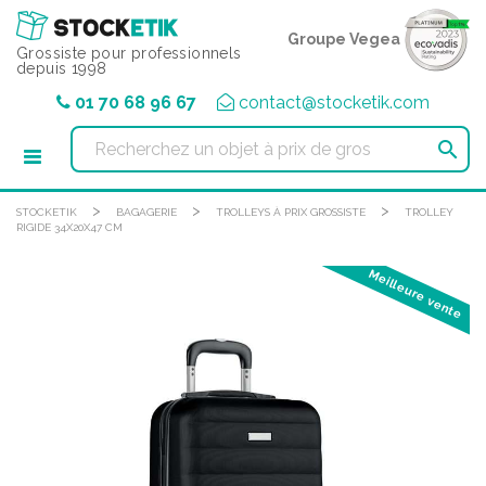
Panneau de gestion des cookies
Groupe Vegea
Grossiste pour professionnels
depuis 1998
01 70 68 96 67
contact@stocketik.com

>
>
>
STOCKETIK
BAGAGERIE
TROLLEYS À PRIX GROSSISTE
TROLLEY
RIGIDE 34X20X47 CM
Meilleure vente