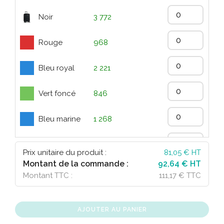
Noir
3 772
Rouge
968
Bleu royal
2 221
Vert foncé
846
Bleu marine
1 268
Argent Mat
697
Prix unitaire du produit :
81,05
€ HT
Montant de la commande :
92,64 € HT
Montant TTC :
111,17 € TTC
AJOUTER AU PANIER