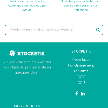
Suivi personnalisé de votre
N'hésitez pas à contacter notre
commande par notre équipe
service client par email ou
dédiée
téléphone

STOCKETIK
Présentation
Sur StockEtik.com commandez
Fonctionnement
vos objets au prix grossiste en
Actualités
quelques clics !
CGV
CGU
NOS PRODUITS