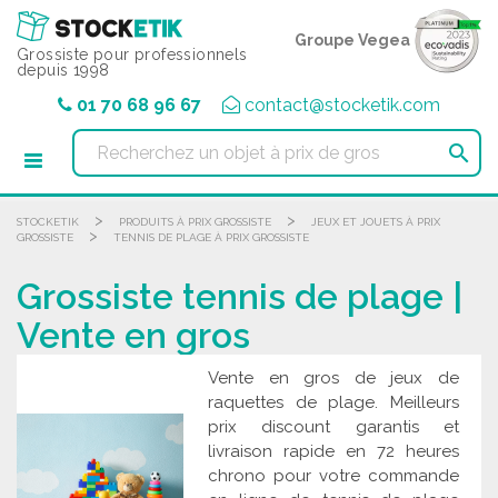
Panneau de gestion des cookies
Groupe Vegea
Grossiste pour professionnels
depuis 1998
01 70 68 96 67
contact@stocketik.com

>
>
STOCKETIK
PRODUITS À PRIX GROSSISTE
JEUX ET JOUETS À PRIX
>
GROSSISTE
TENNIS DE PLAGE À PRIX GROSSISTE
Grossiste tennis de plage |
Vente en gros
Vente en gros de jeux de
raquettes de plage. Meilleurs
prix discount garantis et
livraison rapide en 72 heures
chrono pour votre commande