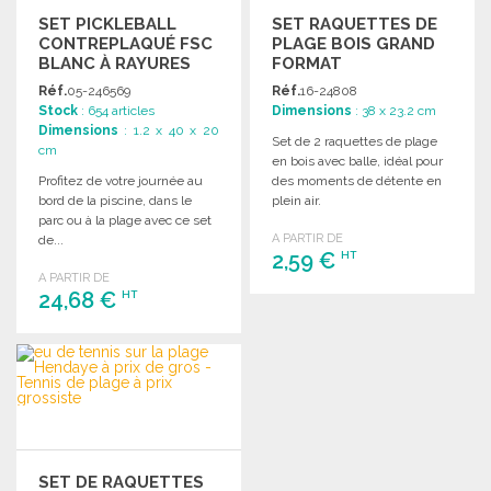
SET PICKLEBALL
SET RAQUETTES DE
CONTREPLAQUÉ FSC
PLAGE BOIS GRAND
BLANC À RAYURES
FORMAT
Réf.
05-246569
Réf.
16-24808
Stock
: 654 articles
Dimensions
: 38 x 23.2 cm
Dimensions
: 1.2 x 40 x 20
Set de 2 raquettes de plage
cm
en bois avec balle, idéal pour
Profitez de votre journée au
des moments de détente en
bord de la piscine, dans le
plein air.
parc ou à la plage avec ce set
A PARTIR DE
de...
2,59 €
HT
A PARTIR DE
24,68 €
HT
COMMANDER
Demander un devis
COMMANDER
Demander un devis
SET DE RAQUETTES