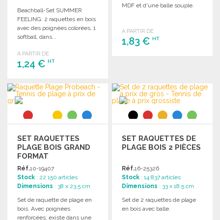
MDF et d'une balle souple.
Beachball-Set SUMMER
FEELING: 2 raquettes en bois
avec des poignées colorées, 1
A PARTIR DE
softball, dans...
1,83 €
HT
A PARTIR DE
1,24 €
HT
COMMANDER
Demander un devis
COMMANDER
Demander un devis
SET RAQUETTES
SET RAQUETTES DE
PLAGE BOIS GRAND
PLAGE BOIS 2 PIÈCES
FORMAT
Réf.
10-19407
Réf.
16-25326
Stock
: 22 150 articles
Stock
: 14 837 articles
Dimensions
: 38 x 23.5 cm
Dimensions
: 33 x 18.5 cm
Set de raquette de plage en
Set de 2 raquettes de plage
bois. Avec poignées
en bois avec balle.
renforcées, existe dans une