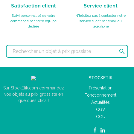
Satisfaction client
Service client
Suivi personnalisé de votre
N'hésitez pas à contacter notre
commande par notre équipe
service client par email ou
dédiée
téléphone

STOCKETIK
Présentation
Sur StockEtik.com commandez
vos objets au prix grossiste en
Fonctionnement
quelques clics !
Actualités
CGV
CGU