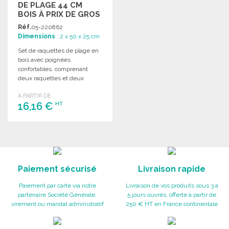
DE PLAGE 44 CM
BOIS À PRIX DE GROS
Réf.
05-220862
Dimensions
: 2 x 50 x 25 cm
Set de raquettes de plage en
bois avec poignées
confortables, comprenant
deux raquettes et deux
balles, idéal pour tous les
A PARTIR DE
âges.
16,16 €
HT
COMMANDER
Demander un devis
Paiement sécurisé
Livraison rapide
Paiement par carte via notre
Livraison de vos produits sous 3 à
partenaire Société Générale,
5 jours ouvrés, offerte à partir de
virement ou mandat administratif
250 € HT en France continentale