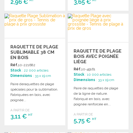
2,96 €
3,65 €
HT
HT
COMMANDER
COMMANDER
Demander un devis
Demander un devis
RAQUETTE DE PLAGE
RAQUETTE DE PLAGE
SUBLIMABLE 38 CM
BOIS AVEC POIGNÉE
EN BOIS
LIÈGE
Réf.
10-221682
Réf.
10-49161
Stock
: 22 000 articles
Stock
: 10 000 articles
Dimensions
: 33 x 19 cm
Dimensions
: 33 x 19 cm
Paire deraquettes de plage
Paire de raquettes de plage
spéciales pour la sublimation.
de la ligne de nature.
Fabriquées en bois, avec
Fabriqué en bois, avec
poignée...
poignée renforcée en...
A PARTIR DE
A PARTIR DE
3,11 €
HT
5,75 €
HT
COMMANDER