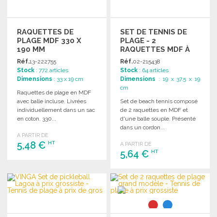
RAQUETTES DE
SET DE TENNIS DE
PLAGE MDF 330 X
PLAGE - 2
190 MM
RAQUETTES MDF À
PRIX DE GROS
Réf.
13-222755
Réf.
02-215438
Stock
: 772 articles
Stock
: 64 articles
Dimensions
: 33 x 19 cm
Dimensions
: 19 x 37.5 x 19
cm
Raquettes de plage en MDF
avec balle incluse. Livrées
Set de beach tennis composé
individuellement dans un sac
de 2 raquettes en MDF et
en coton. 330...
d'une balle souple. Présenté
dans un cordon...
A PARTIR DE
5,48 €
HT
A PARTIR DE
5,64 €
HT
COMMANDER
COMMANDER
Demander un devis
Demander un devis