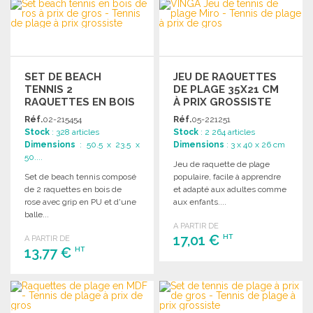
COMMANDER
Demander un devis
Demander un devis
SET DE BEACH
JEU DE RAQUETTES
TENNIS 2
DE PLAGE 35X21 CM
RAQUETTES EN BOIS
À PRIX GROSSISTE
Réf.
02-215454
Réf.
05-221251
Stock
: 328 articles
Stock
: 2 264 articles
Dimensions
: 50.5 x 23.5 x
Dimensions
: 3 x 40 x 26 cm
50....
Jeu de raquette de plage
Set de beach tennis composé
populaire, facile à apprendre
de 2 raquettes en bois de
et adapté aux adultes comme
rose avec grip en PU et d'une
aux enfants....
balle...
A PARTIR DE
17,01 €
HT
A PARTIR DE
13,77 €
HT
COMMANDER
COMMANDER
Demander un devis
Demander un devis