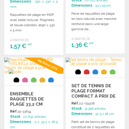
Stock
: 20 010 articles
Dimensions
: 190 x 330 x 5
Dimensions
: 33 x 19 cm
mm
Paire de raquettes de plage
Raquettes de plage en MDF
en bois naturel avec manche
avec balle incluse. Poignées
renforcé dans une large
et boule colorées. ø190 x 330
gamme de...
x 5 mm
A PARTIR DE
A PARTIR DE
1,36 €
HT
1,57 €
HT
COMMANDER
COMMANDER
Meilleur prix
Demander un devis
Demander un devis
SET DE TENNIS DE
PLAGE FORMAT
ENSEMBLE
COMPACT À PRIX DE
RAQUETTES DE
GROS
Réf.
02-09308
PLAGE 33,2 CM
Stock
: 31 918 articles
Réf.
19-33634
Dimensions
: 32.5 x 18 cm
Stock
: 22 632 articles
Dimensions
: 5 x 33.2 x 18.9
Petit set de tennis de plage
cm
constitué de 2 raquettes en