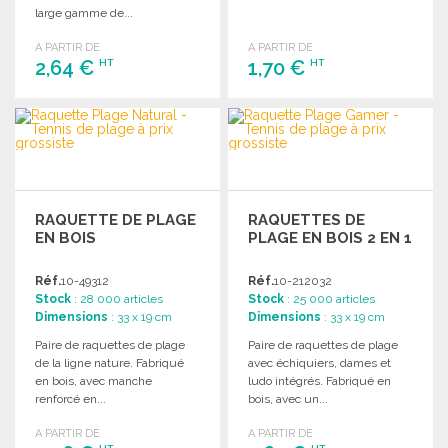
large gamme de...
A PARTIR DE
A PARTIR DE
2,64 €
1,70 €
HT
HT
COMMANDER
COMMANDER
Demander un devis
Demander un devis
RAQUETTE DE PLAGE
RAQUETTES DE
EN BOIS
PLAGE EN BOIS 2 EN 1
Réf.
10-49312
Réf.
10-212032
Stock
: 28 000 articles
Stock
: 25 000 articles
Dimensions
: 33 x 19 cm
Dimensions
: 33 x 19 cm
Paire de raquettes de plage
Paire de raquettes de plage
de la ligne nature. Fabriqué
avec échiquiers, dames et
en bois, avec manche
ludo intégrés. Fabriqué en
renforcé en...
bois, avec un...
A PARTIR DE
A PARTIR DE