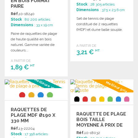
EN BOIS FORMAT
Stock
: 28 305 articles
PAIRE
Dimensions
: 37.5 x 23.6 cm
Réf.
10-18240
Set de tennis de plage
Stock
: 80 200 articles
constitué de 2 raquettes
Dimensions
: 33 x 19 cm
(MDF) et dune balle souple.
Paire de raquettes de plage
de haute qualité en bois
naturel. Gamme variée de
A PARTIR DE
couleurs...
3,21 €
HT
A PARTIR DE
1,89 €
COMMANDER
HT
Demander un devis
Meilleure vente #3
COMMANDER
Meilleur prix
Demander un devis
RAQUETTES DE
RAQUETTE DE PLAGE
PLAGE MDF Ø190 X
BOIS TAILLE
330 MM
MOYENNE À PRIX DE
Réf.
13-22204
GROS
Réf.
10-18032
Stock
: 17 356 articles