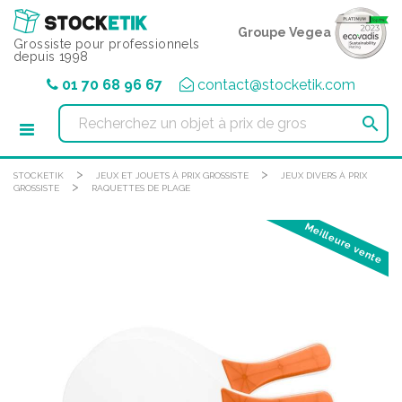
Panneau de gestion des cookies
Groupe Vegea
Grossiste pour professionnels
depuis 1998
01 70 68 96 67
contact@stocketik.com

>
>
STOCKETIK
JEUX ET JOUETS À PRIX GROSSISTE
JEUX DIVERS À PRIX
>
GROSSISTE
RAQUETTES DE PLAGE
Meilleure vente