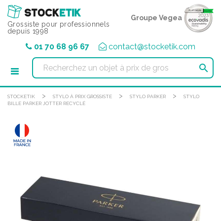
Panneau de gestion des cookies
Groupe Vegea
Grossiste pour professionnels
depuis 1998
01 70 68 96 67
contact@stocketik.com

>
>
>
STOCKETIK
STYLO À PRIX GROSSISTE
STYLO PARKER
STYLO
BILLE PARKER JOTTER RECYCLÉ