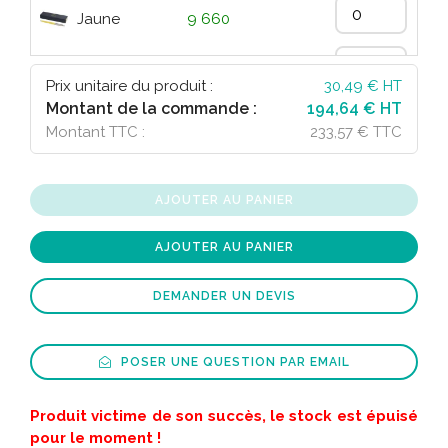
Jaune
9 660
Vert
1 414
Prix unitaire du produit :
30,49
€ HT
Montant de la commande :
194,64 € HT
rouge foncé
5 968
Montant TTC :
233,57 € TTC
Magenta
14 699
AJOUTER AU PANIER
Bleu Process
3 984
AJOUTER AU PANIER
DEMANDER UN DEVIS
POSER UNE QUESTION PAR EMAIL
Produit victime de son succès, le stock est épuisé
pour le moment !