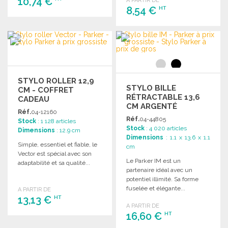
10,74 €
A PARTIR DE
8,54 €
HT
COMMANDER
COMMANDER
Demander un devis
Demander un devis
STYLO ROLLER 12,9
STYLO BILLE
CM - COFFRET
RÉTRACTABLE 13,6
CADEAU
CM ARGENTÉ
Réf.
04-12160
Réf.
04-44805
Stock
: 1 128 articles
Stock
: 4 020 articles
Dimensions
: 12.9 cm
Dimensions
: 1.1 x 13.6 x 1.1
Simple, essentiel et fiable, le
cm
Vector est spécial avec son
Le Parker IM est un
adaptabilité et sa qualité...
partenaire idéal avec un
potentiel illimité. Sa forme
fuselée et élégante...
A PARTIR DE
13,13 €
HT
A PARTIR DE
16,60 €
HT
COMMANDER