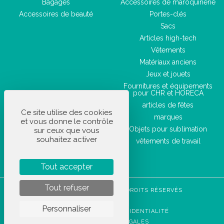
Bagages
Accessoires de maroquinerie
Accessoires de beauté
Portes-clés
Sacs
Articles high-tech
Vêtements
Matériaux anciens
Jeux et jouets
Fournitures et équipements
pour CHR et HORECA
articles de fêtes
Ce site utilise des cookies
marques
et vous donne le contrôle
Objets pour sublimation
sur ceux que vous
souhaitez activer
vêtements de travail
Tout accepter
Tout refuser
STOCKETIK © 2023 - TOUS DROITS RÉSERVÉS
CGVU
Personnaliser
POLITIQUE DE CONFIDENTIALITÉ
MENTIONS LÉGALES