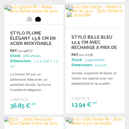
Demander un devis
COMMANDER
Demander un devis
STYLO PLUME
STYLO BILLE BLEU
ÉLÉGANT 13,8 CM EN
12,5 CM AVEC
ACIER INOXYDABLE
RECHARGE À PRIX DE
Réf.
04-44807
GROS
Réf.
04-12158
Stock
: 566 articles
Stock
: 3 255 articles
Dimensions
: 1.3 x 13.8 x 1.3
Dimensions
: 12.5 cm
cm
Simple, essentiel et fiable, le
Le Parker IM est un
Vector est spécial avec son
partenaire idéal avec un
adaptabilité et sa qualité...
potentiel illimité. Sa forme
fuselée et élégante...
A PARTIR DE
A PARTIR DE
13,94 €
HT
36,85 €
HT
COMMANDER
COMMANDER
Demander un devis
Demander un devis