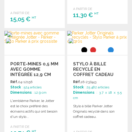
A PARTIR DE
A PARTIR DE
11,30 €
HT
15,05 €
HT
COMMANDER
COMMANDER
Demander un devis
Demander un devis
PORTE-MINES 0,5 MM
STYLO À BILLE
AVEC GOMME
RECYCLÉ EN
INTÉGRÉE 12,9 CM
COFFRET CADEAU
Réf.
04-12156
Réf.
16-237443
Stock
: 524 articles
Stock
: 25 482 articles
Dimensions
: 12.9 cm
Dimensions
: 3.7 x 18 x 5.5
cm
L'emblème Parker, le Jotter
est le choix préféré des
Stylo à bille Parker Jotter
écrivains actifs qui ont besoin
Originals recyclé dans son
d'un stylo...
coffret cadeau.
A PARTIR DE
HT