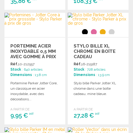
35,86 €
108,33 €
COMMANDER
COMMANDER
Demander un devis
Demander un devis
PORTEMINE ACIER
STYLO BILLE XL
INOXYDABLE 0,5 MM
CHROME EN BOÎTE
AVEC GOMME À PRIX
CADEAU
GROSSISTE
Réf.
10-212557
Réf.
16-215187
Stock
: 640 articles
Stock
: 728 articles
Dimensions
: 13.8 cm
Dimensions
: 13.9 cm
Portemine Parker Jotter Core,
Stylo bille Parker Jotter XL
un classique en acier
chrome dans une boîte
inoxydable, avec des
cadeau, mine bleue.
décorations...
A PARTIR DE
A PARTIR DE
9,95 €
27,28 €
HT
HT
COMMANDER
COMMANDER