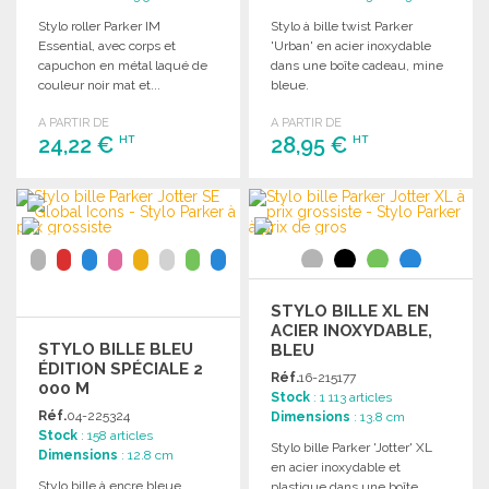
Stylo roller Parker IM
Stylo à bille twist Parker
Essential, avec corps et
'Urban' en acier inoxydable
capuchon en métal laqué de
dans une boîte cadeau, mine
couleur noir mat et...
bleue.
A PARTIR DE
A PARTIR DE
24,22 €
28,95 €
HT
HT
COMMANDER
COMMANDER
Demander un devis
Demander un devis
STYLO BILLE XL EN
ACIER INOXYDABLE,
STYLO BILLE BLEU
BLEU
ÉDITION SPÉCIALE 2
Réf.
16-215177
000 M
Stock
: 1 113 articles
Réf.
04-225324
Dimensions
: 13.8 cm
Stock
: 158 articles
Stylo bille Parker 'Jotter' XL
Dimensions
: 12.8 cm
en acier inoxydable et
Stylo bille à encre bleue
plastique dans une boîte