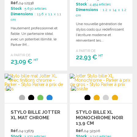
Réf.
04-12938
Stock
: 4 454 articles
Stock
: 5 630 articles
Dimensions
: 1.2 x 14 x 1.2
Dimensions
: 13.6 x 1.1 x 1.1
cm
cm
Une nouvelle génération de
Hautement professionnel et
stylos cools qui redéfinissent
fiable. Un partenaire idéal
l'écriture moderne et
avec un potentiel illimité, le
réinventent les...
Parker IM...
A PARTIR DE
A PARTIR DE
22,93 €
HT
23,09 €
HT
COMMANDER
COMMANDER
Demander un devis
Demander un devis
STYLO BILLE JOTTER
STYLO BILLE XL
XL MAT CHROME
MONOCHROME NOIR
13,9 CM
Réf.
04-13679
Réf.
04-32506
Stock
: 1 370 articles
Stock
: 3 242 articles