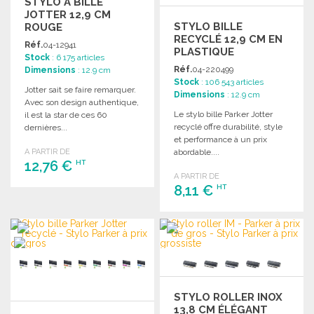
STYLO À BILLE
JOTTER 12,9 CM
STYLO BILLE
ROUGE
RECYCLÉ 12,9 CM EN
Réf.
04-12941
PLASTIQUE
Stock
: 6 175 articles
Réf.
04-220499
Dimensions
: 12.9 cm
Stock
: 106 543 articles
Jotter sait se faire remarquer.
Dimensions
: 12.9 cm
Avec son design authentique,
Le stylo bille Parker Jotter
il est la star de ces 60
recyclé offre durabilité, style
dernières...
et performance à un prix
A PARTIR DE
abordable....
12,76 €
HT
A PARTIR DE
8,11 €
HT
COMMANDER
Demander un devis
COMMANDER
Demander un devis
STYLO ROLLER INOX
13,8 CM ÉLÉGANT