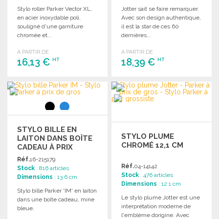
Stylo roller Parker Vector XL,
Jotter sait se faire remarquer.
en acier inoxydable poli,
Avec son design authentique,
souligné d'une garniture
il est la star de ces 60
chromée et...
dernières...
A PARTIR DE
A PARTIR DE
16,13 €
18,39 €
HT
HT
COMMANDER
COMMANDER
Demander un devis
Demander un devis
STYLO BILLE EN
STYLO PLUME
LAITON DANS BOÎTE
CHROMÉ 12,1 CM
CADEAU À PRIX
GROSSISTE
Réf.
16-215179
Réf.
04-14142
Stock
: 816 articles
Stock
: 476 articles
Dimensions
: 13.6 cm
Dimensions
: 12.1 cm
Stylo bille Parker 'IM' en laiton
Le stylo plume Jotter est une
dans une boîte cadeau, mine
interprétation moderne de
bleue.
l'emblème dorigine. Avec