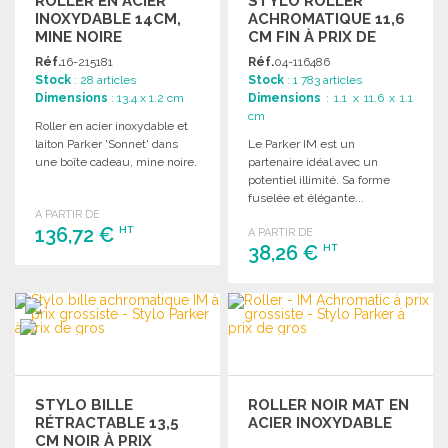
ROLLER EN ACIER
STYLO ROLLER
INOXYDABLE 14CM,
ACHROMATIQUE 11,6
MINE NOIRE
CM FIN À PRIX DE
GROS
Réf.
16-215181
Réf.
04-116486
Stock
: 28 articles
Stock
: 1 783 articles
Dimensions
: 13.4 x 1.2 cm
Dimensions
: 1.1 x 11.6 x 1.1
cm
Roller en acier inoxydable et
laiton Parker 'Sonnet' dans
Le Parker IM est un
une boîte cadeau, mine noire.
partenaire idéal avec un
potentiel illimité. Sa forme
fuselée et élégante...
A PARTIR DE
136,72 €
HT
A PARTIR DE
38,26 €
HT
COMMANDER
COMMANDER
Demander un devis
Demander un devis
STYLO BILLE
ROLLER NOIR MAT EN
RÉTRACTABLE 13,5
ACIER INOXYDABLE
CM NOIR À PRIX