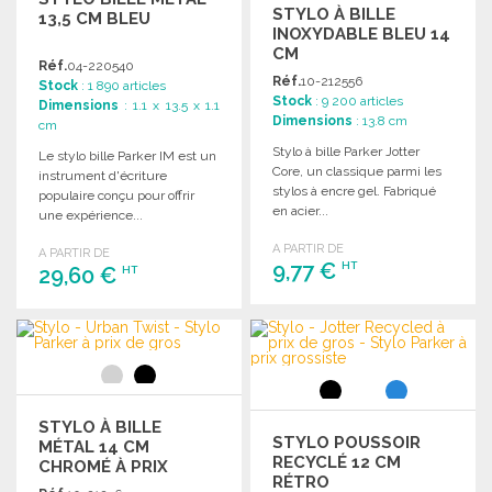
STYLO À BILLE
13,5 CM BLEU
INOXYDABLE BLEU 14
CM
Réf.
04-220540
Réf.
10-212556
Stock
: 1 890 articles
Stock
: 9 200 articles
Dimensions
: 1.1 x 13.5 x 1.1
Dimensions
: 13.8 cm
cm
Stylo à bille Parker Jotter
Le stylo bille Parker IM est un
Core, un classique parmi les
instrument d'écriture
stylos à encre gel. Fabriqué
populaire conçu pour offrir
en acier...
une expérience...
A PARTIR DE
A PARTIR DE
9,77 €
HT
29,60 €
HT
COMMANDER
COMMANDER
Demander un devis
Demander un devis
STYLO À BILLE
STYLO POUSSOIR
MÉTAL 14 CM
RECYCLÉ 12 CM
CHROMÉ À PRIX
RÉTRO
GROSSISTE