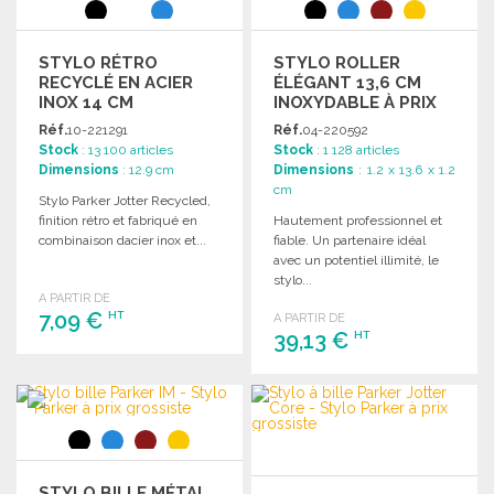
STYLO RÉTRO
STYLO ROLLER
RECYCLÉ EN ACIER
ÉLÉGANT 13,6 CM
INOX 14 CM
INOXYDABLE À PRIX
DE GROS
Réf.
10-221291
Réf.
04-220592
Stock
: 13 100 articles
Stock
: 1 128 articles
Dimensions
: 12.9 cm
Dimensions
: 1.2 x 13.6 x 1.2
cm
Stylo Parker Jotter Recycled,
finition rétro et fabriqué en
Hautement professionnel et
combinaison dacier inox et...
fiable. Un partenaire idéal
avec un potentiel illimité, le
stylo...
A PARTIR DE
7,09 €
HT
A PARTIR DE
39,13 €
HT
COMMANDER
COMMANDER
Demander un devis
Demander un devis
STYLO BILLE MÉTAL