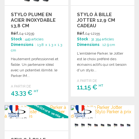
STYLO PLUME EN
STYLO À BILLE
ACIER INOXYDABLE
JOTTER 12,9 CM
13,8 CM
CADEAU
Réf.
04-12939
Réf.
04-12155
Stock
: 449 articles
Stock
: 31 354 articles
Dimensions
: 13.8 x 1.3 x 1.3
Dimensions
: 12.9 cm
cm
L'emblème Parker, le Jotter
Hautement professionnel et
est le choix préféré des
fiable. Un partenaire idéal
écrivains actifs qui ont besoin
avec un potentiel illimité, le
d'un stylo...
Parker IM...
A PARTIR DE
11,15 €
HT
A PARTIR DE
43,33 €
HT
COMMANDER
Meilleure vente #3
COMMANDER
Demander un devis
Demander un devis