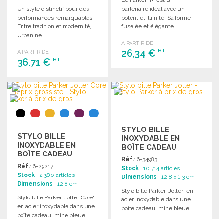
Un style distinctif pour des
partenaire idéal avec un
performances remarquables.
potentiel illimité. Sa forme
Entre tradition et modernité,
fuselée et élégante...
Urban ne...
A PARTIR DE
26,34 €
HT
A PARTIR DE
36,71 €
HT
COMMANDER
COMMANDER
Demander un devis
Demander un devis
STYLO BILLE
STYLO BILLE
INOXYDABLE EN
INOXYDABLE EN
BOÎTE CADEAU
BOÎTE CADEAU
Réf.
16-34983
Réf.
16-29217
Stock
: 10 714 articles
Stock
: 2 380 articles
Dimensions
: 12.8 x 1.3 cm
Dimensions
: 12.8 cm
Stylo bille Parker 'Jotter' en
Stylo bille Parker 'Jotter Core'
acier inoxydable dans une
en acier inoxydable dans une
boîte cadeau, mine bleue.
boîte cadeau, mine bleue.