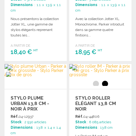
Dimensions
: 1.1 x 13.9 x 1.1
Dimensions
: 1.1 x 13.9 x 1.1
cm
cm
Nous présentons la collection
Avec la collection Jotter XL
Jotter XL, une gamme de
Monochrome, Parker introduit
stylos élégants reprenant
dans sa gamme quatre
toutes les...
finitions...
A PARTIR DE
A PARTIR DE
18,40 €
18,95 €
HT
HT
COMMANDER
COMMANDER
Demander un devis
Demander un devis
STYLO PLUME
STYLO ROLLER
URBAN 13,8 CM -
ÉLÉGANT 13,8 CM
NOIR À PRIX
NOIR
GROSSISTE
Réf.
04-12937
Réf.
04-44806
Stock
: 2 930 articles
Stock
: 6 085 articles
Dimensions
: 13.8 x 1.4 x 1.4
Dimensions
: 13.8 cm
cm
Le Parker IM est un