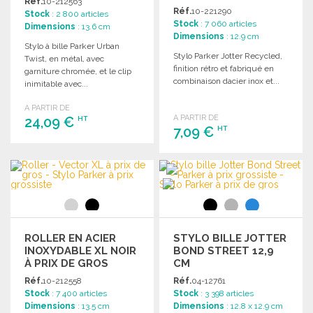
Réf.
10-212563
Réf.
10-221290
Stock
: 2 800 articles
Stock
: 7 060 articles
Dimensions
: 13.6 cm
Dimensions
: 12.9 cm
Stylo à bille Parker Urban
Stylo Parker Jotter Recycled,
Twist, en métal, avec
finition rétro et fabriqué en
garniture chromée, et le clip
combinaison dacier inox et...
inimitable avec...
A PARTIR DE
A PARTIR DE
24,09 €
HT
7,09 €
HT
COMMANDER
COMMANDER
Demander un devis
Demander un devis
ROLLER EN ACIER
STYLO BILLE JOTTER
INOXYDABLE XL NOIR
BOND STREET 12,9
À PRIX DE GROS
CM
Réf.
10-212558
Réf.
04-12761
Stock
: 7 400 articles
Stock
: 3 398 articles
Dimensions
: 13.5 cm
Dimensions
: 12.8 x 12.9 cm