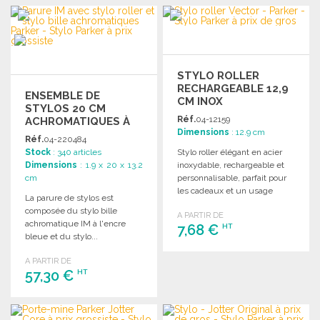
COMMANDER
Demander un devis
Demander un devis
STYLO ROLLER
RECHARGEABLE 12,9
ENSEMBLE DE
CM INOX
STYLOS 20 CM
Réf.
04-12159
ACHROMATIQUES À
Dimensions
: 12.9 cm
PRIX DE GROS
Réf.
04-220484
Stock
: 340 articles
Stylo roller élégant en acier
Dimensions
: 1.9 x 20 x 13.2
inoxydable, rechargeable et
cm
personnalisable, parfait pour
les cadeaux et un usage
La parure de stylos est
quotidien. Dimensions : 12,9 x
composée du stylo bille
A PARTIR DE
Ø 1 cm.
achromatique IM à l'encre
7,68 €
HT
bleue et du stylo...
A PARTIR DE
COMMANDER
57,30 €
HT
Demander un devis
COMMANDER