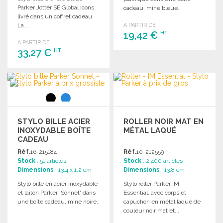
Parker Jotter SE Global Icons
cadeau, mine bleue.
livré dans un coffret cadeau.
La...
A PARTIR DE
19,42 €
HT
A PARTIR DE
33,27 €
HT
COMMANDER
Demander un devis
COMMANDER
Demander un devis
STYLO BILLE ACIER
ROLLER NOIR MAT EN
INOXYDABLE BOÎTE
MÉTAL LAQUÉ
CADEAU
Réf.
16-215184
Réf.
10-212559
Stock
: 51 articles
Stock
: 2 400 articles
Dimensions
: 13.4 x 1.2 cm
Dimensions
: 13.8 cm
Stylo bille en acier inoxydable
Stylo roller Parker IM
et laiton Parker 'Sonnet' dans
Essential, avec corps et
une boîte cadeau, mine noire.
capuchon en métal laqué de
couleur noir mat et...