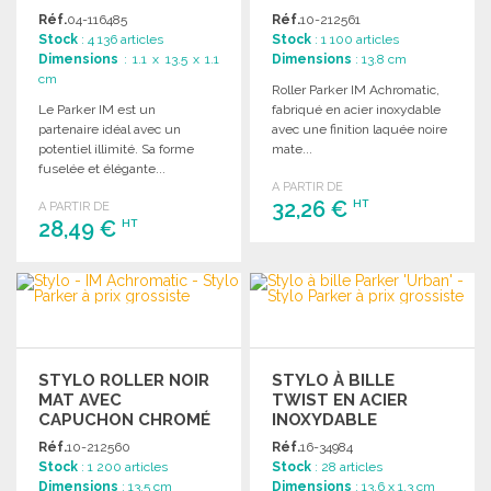
GROSSISTE
Réf.
04-116485
Réf.
10-212561
Stock
: 4 136 articles
Stock
: 1 100 articles
Dimensions
: 1.1 x 13.5 x 1.1
Dimensions
: 13.8 cm
cm
Roller Parker IM Achromatic,
Le Parker IM est un
fabriqué en acier inoxydable
partenaire idéal avec un
avec une finition laquée noire
potentiel illimité. Sa forme
mate...
fuselée et élégante...
A PARTIR DE
32,26 €
HT
A PARTIR DE
28,49 €
HT
COMMANDER
COMMANDER
Demander un devis
Demander un devis
STYLO ROLLER NOIR
STYLO À BILLE
MAT AVEC
TWIST EN ACIER
CAPUCHON CHROMÉ
INOXYDABLE
Réf.
10-212560
Réf.
16-34984
Stock
: 1 200 articles
Stock
: 28 articles
Dimensions
: 13.5 cm
Dimensions
: 13.6 x 1.3 cm