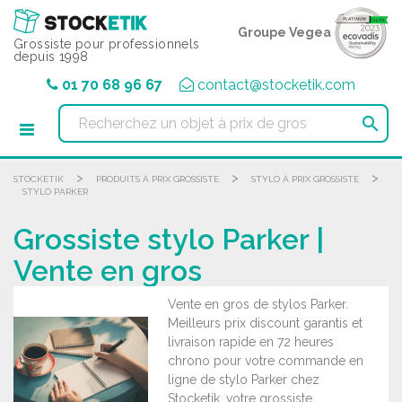
Panneau de gestion des cookies
Groupe Vegea
Grossiste pour professionnels
depuis 1998
01 70 68 96 67
contact@stocketik.com

>
>
>
STOCKETIK
PRODUITS À PRIX GROSSISTE
STYLO À PRIX GROSSISTE
STYLO PARKER
Grossiste stylo Parker |
Vente en gros
Vente en gros de stylos Parker.
Meilleurs prix discount garantis et
livraison rapide en 72 heures
chrono pour votre commande en
ligne de stylo Parker chez
Stocketik, votre grossiste