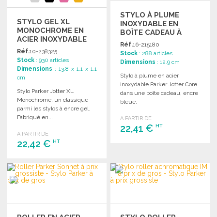
STYLO À PLUME
STYLO GEL XL
INOXYDABLE EN
MONOCHROME EN
BOÎTE CADEAU À
ACIER INOXYDABLE
PRIX DE GROS
Réf.
16-215180
Réf.
10-238325
Stock
: 288 articles
Stock
: 930 articles
Dimensions
: 12.9 cm
Dimensions
: 13.8 x 1.1 x 1.1
Stylo à plume en acier
cm
inoxydable Parker Jotter Core
Stylo Parker Jotter XL
dans une boîte cadeau, encre
Monochrome, un classique
bleue.
parmi les stylos à encre gel.
Fabriqué en...
A PARTIR DE
22,41 €
HT
A PARTIR DE
22,42 €
HT
COMMANDER
Demander un devis
COMMANDER
Demander un devis