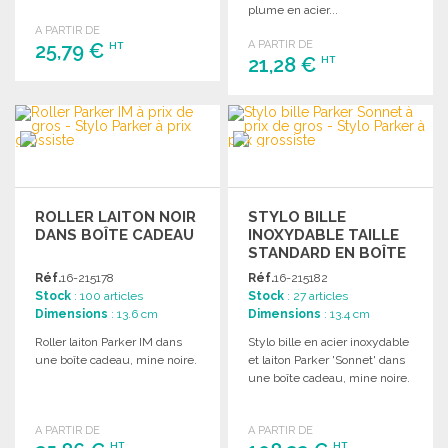
plume en acier...
A PARTIR DE
A PARTIR DE
25,79 €
HT
21,28 €
HT
COMMANDER
COMMANDER
Demander un devis
Demander un devis
ROLLER LAITON NOIR
STYLO BILLE
DANS BOÎTE CADEAU
INOXYDABLE TAILLE
STANDARD EN BOÎTE
Réf.
16-215178
Réf.
16-215182
Stock
: 100 articles
Stock
: 27 articles
Dimensions
: 13.6 cm
Dimensions
: 13.4 cm
Roller laiton Parker IM dans
Stylo bille en acier inoxydable
une boîte cadeau, mine noire.
et laiton Parker 'Sonnet' dans
une boîte cadeau, mine noire.
A PARTIR DE
A PARTIR DE
HT
HT