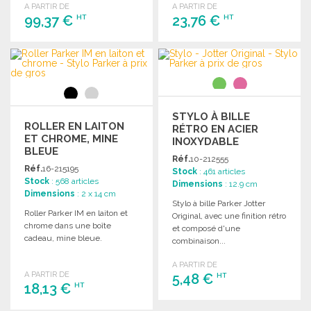
A PARTIR DE
A PARTIR DE
99,37 €
23,76 €
HT
HT
COMMANDER
COMMANDER
Demander un devis
Demander un devis
STYLO À BILLE
ROLLER EN LAITON
RÉTRO EN ACIER
ET CHROME, MINE
INOXYDABLE
BLEUE
Réf.
10-212555
Réf.
16-215195
Stock
: 461 articles
Stock
: 568 articles
Dimensions
: 12.9 cm
Dimensions
: 2 x 14 cm
Stylo à bille Parker Jotter
Roller Parker IM en laiton et
Original, avec une finition rétro
chrome dans une boîte
et composé d'une
cadeau, mine bleue.
combinaison...
A PARTIR DE
A PARTIR DE
5,48 €
HT
18,13 €
HT
COMMANDER