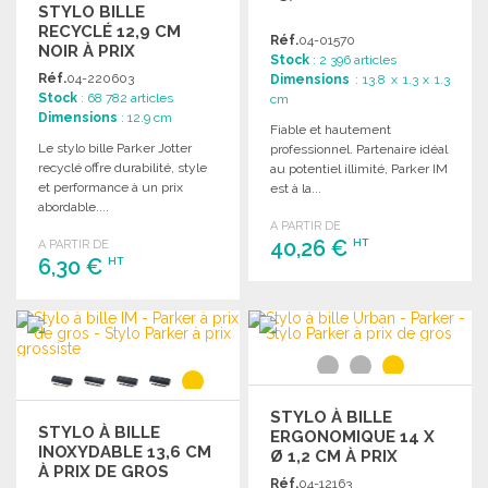
STYLO BILLE
RECYCLÉ 12,9 CM
Réf.
04-01570
NOIR À PRIX
Stock
: 2 396 articles
GROSSISTE
Réf.
04-220603
Dimensions
: 13.8 x 1.3 x 1.3
Stock
: 68 782 articles
cm
Dimensions
: 12.9 cm
Fiable et hautement
Le stylo bille Parker Jotter
professionnel. Partenaire idéal
recyclé offre durabilité, style
au potentiel illimité, Parker IM
et performance à un prix
est à la...
abordable....
A PARTIR DE
40,26 €
HT
A PARTIR DE
6,30 €
HT
COMMANDER
COMMANDER
Demander un devis
Demander un devis
STYLO À BILLE
STYLO À BILLE
ERGONOMIQUE 14 X
INOXYDABLE 13,6 CM
Ø 1,2 CM À PRIX
À PRIX DE GROS
GROSSISTE
Réf.
04-12163