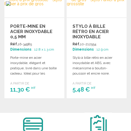
Demander un devis
PORTE-MINE EN
STYLO À BILLE
ACIER INOXYDABLE
RÉTRO EN ACIER
0,5 MM
INOXYDABLE
Réf.
16-34985
Réf.
10-212554
Dimensions
: 12.8 x 1.3 cm
Dimensions
: 12.9 cm
Porte-mine en acier
Stylo à bille rétro en acier
inoxydable, élégant et
inoxydable et ABS, avec
pratique, livré dans une boîte
mécanisme à bouton-
cadeau. Idéal pour les
poussoir et encre noire.
professionnels et les
Présentation en boîte
A PARTIR DE
A PARTIR DE
étudiants.
individuelle.
11,30 €
5,48 €
HT
HT
COMMANDER
COMMANDER
Demander un devis
Demander un devis