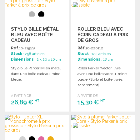
Demander un devis
Demander un devis
STYLO BILLE MÉTAL
ROLLER BLEU AVEC
BLEU AVEC BOÎTE
ÉCRIN CADEAU À PRIX
CADEAU
DE GROS
Réf.
16-215193
Réf.
16-220112
Stock
: 298 articles
Stock
: 122 articles
Dimensions
: 2 x 20 x 16 cm
Dimensions
: 18 cm
Stylo bille Parker IM en métal
Roller Parker 'Vector' livré
dans une boîte cadeau, mine
avec une boîte cadeau, mine
bleue.
bleue. (Stylo et boîte livrés
séparément).
A PARTIR DE
A PARTIR DE
26,89 €
15,30 €
HT
HT
COMMANDER
COMMANDER
Demander un devis
Demander un devis