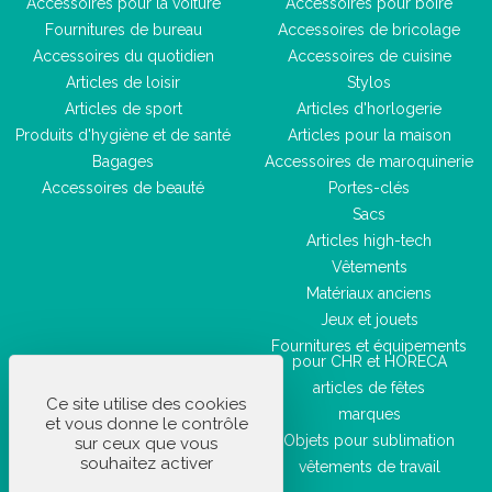
Accessoires pour la voiture
Accessoires pour boire
Fournitures de bureau
Accessoires de bricolage
Accessoires du quotidien
Accessoires de cuisine
Articles de loisir
Stylos
Articles de sport
Articles d'horlogerie
Produits d'hygiène et de santé
Articles pour la maison
Bagages
Accessoires de maroquinerie
Accessoires de beauté
Portes-clés
Sacs
Articles high-tech
Vêtements
Matériaux anciens
Jeux et jouets
Fournitures et équipements
pour CHR et HORECA
articles de fêtes
Ce site utilise des cookies
marques
et vous donne le contrôle
Objets pour sublimation
sur ceux que vous
souhaitez activer
vêtements de travail