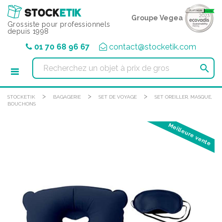
Panneau de gestion des cookies
Groupe Vegea
Grossiste pour professionnels
depuis 1998
01 70 68 96 67
contact@stocketik.com

>
>
>
STOCKETIK
BAGAGERIE
SET DE VOYAGE
SET OREILLER, MASQUE,
BOUCHONS
Meilleure vente