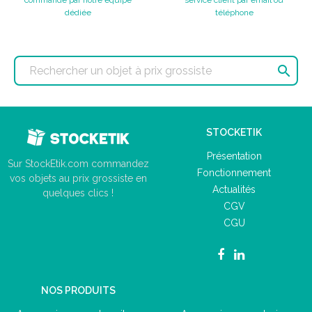
commande par notre équipe
service client par email ou
dédiée
téléphone

STOCKETIK
Présentation
Sur StockEtik.com commandez
Fonctionnement
vos objets au prix grossiste en
Actualités
quelques clics !
CGV
CGU
NOS PRODUITS