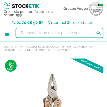
Panneau de gestion des cookies
Groupe Vegea
Grossiste pour professionnels
depuis 1998
01 70 68 96 67
contact@stocketik.com

>
>
STOCKETIK
ACCESSOIRES DE BRICOLAGE
OUTILS DIVERS À PRIX
>
GROSSISTE
MINI-OUTIL MULTIFONCTIONS WOOD
Meilleure vente