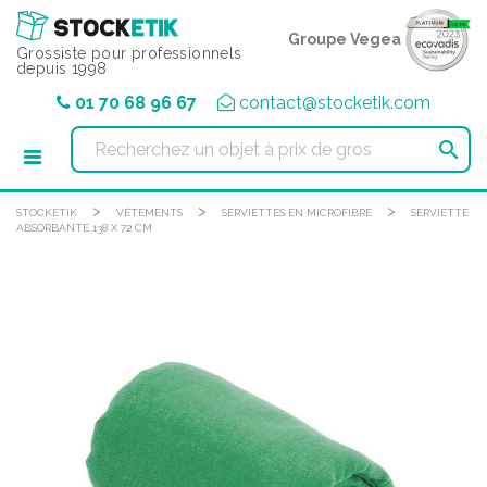
Panneau de gestion des cookies
Groupe Vegea
Grossiste pour professionnels
depuis 1998
01 70 68 96 67
contact@stocketik.com

>
>
>
STOCKETIK
VÊTEMENTS
SERVIETTES EN MICROFIBRE
SERVIETTE
ABSORBANTE 138 X 72 CM