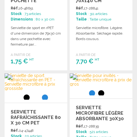
POCHETTE
70X140 CM
Réf.
16-48651
Réf.
17-28841
Stock
: 73 articles
Stock
: 311 articles
Dimensions
: 80 x 30 cm
Taille
: Taille unique
Serviette de sport en rPET
Serviette microfibre. Légère.
d'une dimension de 79x30 cm
Absorbante. Séchage rapide.
dans une pochette avec
Bords cousus.
fermeture par...
A PARTIR DE
A PARTIR DE
1,75 €
7,70 €
HT
HT
COMMANDER
COMMANDER
Demander un devis
Demander un devis
SERVIETTE
SERVIETTE
MICROFIBRE LÉGÈRE
RAFRAÎCHISSANTE 80
ABSORBANTE 30X30
X 30 CM PET
CM
Réf.
17-28839
Réf.
04-47448
Stock
: 521 articles
Stock
: 20 articles