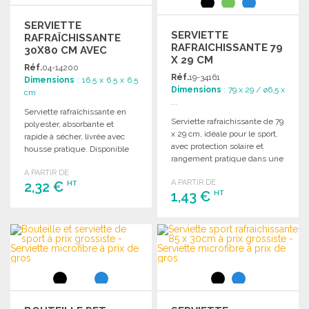
SERVIETTE
SERVIETTE
RAFRAÎCHISSANTE
RAFRAICHISSANTE 79
30X80 CM AVEC
X 29 CM
HOUSSE
Réf.
04-14200
Réf.
19-34161
Dimensions
: 16.5 x 6.5 x 6.5
Dimensions
: 79 x 29 / ø6,5 x
cm
...
Serviette rafraîchissante en
Serviette rafraichissante de 79
polyester, absorbante et
x 29 cm, idéale pour le sport,
rapide à sécher, livrée avec
avec protection solaire et
housse pratique. Disponible
rangement pratique dans une
en 5 couleurs. Dimensions :
boîte transparente.
A PARTIR DE
30 x 80 cm.
A PARTIR DE
2,32 €
HT
1,43 €
HT
COMMANDER
COMMANDER
Demander un devis
Demander un devis