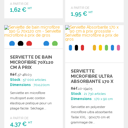
A PARTIR DE
A PARTIR DE
1,62 €
HT
1,95 €
HT
COMMANDER
COMMANDER
Demander un devis
Demander un devis
SERVIETTE DE BAIN
MICROFIBRE 70X120
CM À PRIX
SERVIETTE
GROSSISTE
Réf.
37-48103
MICROFIBRE ULTRA
Stock
: 57 000 articles
ABSORBANTE 170 X
Dimensions
: 70x120cm
90 CM À PRIX
Réf.
10-19405
GROSSISTE
Serviette en microfibre
Stock
: 21 730 articles
multisport avec cordon
Dimensions
: 170 x 90 cm
élastique pratique pour un
Serviette en polyester
pliage facile. Séchage...
microfibre ultra absorbante.
Taille XXL : 90x170 cm et
A PARTIR DE
grammage de...
4,37 €
HT