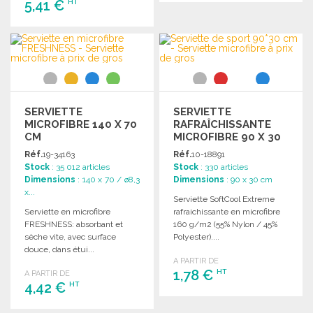
5,41 €
HT
COMMANDER
Demander un devis
COMMANDER
Demander un devis
SERVIETTE
SERVIETTE
MICROFIBRE 140 X 70
RAFRAÎCHISSANTE
CM
MICROFIBRE 90 X 30
CM
Réf.
19-34163
Réf.
10-18891
Stock
: 35 012 articles
Stock
: 330 articles
Dimensions
: 140 x 70 / ø8,3
Dimensions
: 90 x 30 cm
x...
Serviette SoftCool Extreme
Serviette en microfibre
rafraichissante en microfibre
FRESHNESS: absorbant et
160 g/m2 (55% Nylon / 45%
sèche vite, avec surface
Polyester)....
douce, dans étui...
A PARTIR DE
1,78 €
HT
A PARTIR DE
4,42 €
HT
COMMANDER