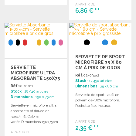
A PARTIR DE
COMMANDER
6,86 €
HT
Demander un devis
COMMANDER
Demander un devis
SERVIETTE DE SPORT
MICROFIBRE 35 X 80
SERVIETTE
CM À PRIX DE GROS
MICROFIBRE ULTRA
Réf.
02-09452
ABSORBANTE 150X75
Stock
: 17 450 articles
CM
Réf.
10-18011
Dimensions
: 35 x 80 cm
Stock
: 28 940 articles
Serviette de sport , 20% en
Dimensions
: 150 x 75 cm
polyamide/80% microfibre.
Serviette en microfibre ultra
Pochette filet incluse.
absorbante et douce en
345g/m2. Coloris
variés.Dimensions 150x75cm
A PARTIR DE
2,35 €
HT
A PARTIR DE