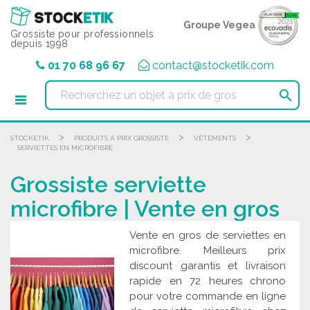
Panneau de gestion des cookies
Groupe Vegea
Grossiste pour professionnels
depuis 1998
01 70 68 96 67
contact@stocketik.com

>
>
>
STOCKETIK
PRODUITS À PRIX GROSSISTE
VÊTEMENTS
SERVIETTES EN MICROFIBRE
Grossiste serviette
microfibre | Vente en gros
Vente en gros de serviettes en
microfibre. Meilleurs prix
discount garantis et livraison
rapide en 72 heures chrono
pour votre commande en ligne