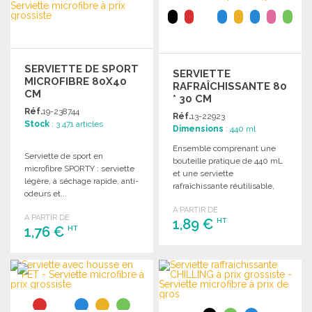
Demander un devis
Demander un devis
SERVIETTE DE SPORT
SERVIETTE
MICROFIBRE 80X40
RAFRAÎCHISSANTE 80
CM
* 30 CM
Réf.
19-238744
Réf.
13-22923
Stock
: 3 471 articles
Dimensions
: 440 ml
Ensemble comprenant une
Serviette de sport en
bouteille pratique de 440 mL
microfibre SPORTY : serviette
et une serviette
légère, à séchage rapide, anti-
rafraîchissante réutilisable,
odeurs et...
idéale pour le sport.
A PARTIR DE
A PARTIR DE
1,89 €
HT
1,76 €
HT
COMMANDER
COMMANDER
Demander un devis
Demander un devis