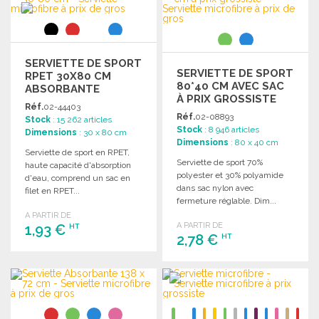
Demander un devis
SERVIETTE DE SPORT
SERVIETTE DE SPORT
RPET 30X80 CM
80*40 CM AVEC SAC
ABSORBANTE
À PRIX GROSSISTE
Réf.
02-44403
Réf.
02-08893
Stock
: 15 262 articles
Stock
: 8 946 articles
Dimensions
: 30 x 80 cm
Dimensions
: 80 x 40 cm
Serviette de sport en RPET,
Serviette de sport 70%
haute capacité d'absorption
polyester et 30% polyamide
d'eau, comprend un sac en
dans sac nylon avec
filet en RPET...
fermeture réglable. Dim...
A PARTIR DE
A PARTIR DE
1,93 €
HT
2,78 €
HT
COMMANDER
COMMANDER
Demander un devis
Demander un devis