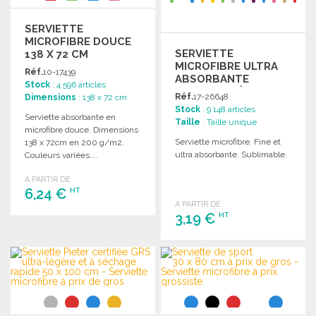
SERVIETTE
MICROFIBRE DOUCE
SERVIETTE
138 X 72 CM
MICROFIBRE ULTRA
Réf.
10-17439
ABSORBANTE
Stock
: 4 596 articles
50X100 CM À PRIX DE
Réf.
17-26648
Dimensions
: 138 x 72 cm
GROS
Stock
: 9 148 articles
Serviette absorbante en
Taille
: Taille unique
microfibre douce. Dimensions
Serviette microfibre. Fine et
138 x 72cm en 200 g/m2.
ultra absorbante. Sublimable.
Couleurs variées....
A PARTIR DE
6,24 €
HT
A PARTIR DE
3,19 €
HT
COMMANDER
Demander un devis
COMMANDER
Demander un devis