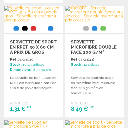
COMMANDER
COMMANDER
Demander un devis
Demander un devis
SERVIETTE DE SPORT
SERVIETTE
EN RPET 30 X 80 CM
MICROFIBRE DOUBLE
À PRIX DE GROS
FACE 200 G/M²
Réf.
04-237110
Réf.
02-237438
Stock
: 10 177 articles
Stock
: 12 articles
Dimensions
: 80 x 30 cm
La serviette de bain Lucas en
Serviette de sport/de plage
RPET est fabriquée à partir de
en microfibre velours double
100 % de polyester recyclé,...
face 200 gr/m² avec
fermeture par...
A PARTIR DE
A PARTIR DE
1,31 €
8,49 €
HT
HT
COMMANDER
COMMANDER