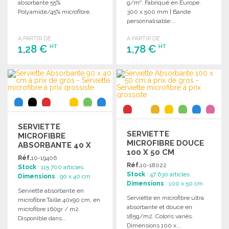
absorbante 55%
g/m². Fabriqué en Europe.
Polyamide/45% microfibre.
300 x 500 mm | Bande
personnalisable:...
A PARTIR DE
A PARTIR DE
1,28 €
1,78 €
HT
HT
COMMANDER
COMMANDER
Demander un devis
Demander un devis
SERVIETTE
SERVIETTE
MICROFIBRE
MICROFIBRE DOUCE
ABSORBANTE 40 X
100 X 50 CM
90 CM À PRIX DE
Réf.
10-19406
GROS
Réf.
10-18022
Stock
: 115 700 articles
Stock
: 47 630 articles
Dimensions
: 90 x 40 cm
Dimensions
: 100 x 50 cm
Serviette absorbante en
Serviette en microfibre ultra
microfibre.Taille 40x90 cm, en
absorbante et douce en
microfibre 160gr / m2.
185g/m2. Coloris variés.
Disponible dans...
Dimensions 100 x...