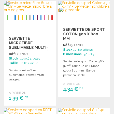
COMMANDER
Demander un devis
Demander un devis
SERVIETTE DE SPORT
COTON 500 X 800
SERVIETTE
MM
MICROFIBRE
Réf.
13-22288
SUBLIMABLE MULTI-
Stock
: 1 380 articles
USAGES 60X40 CM À
Réf.
17-26647
Dimensions
: 50 x 7.5 cm
PRIX GROSSISTE
Stock
: 10 556 articles
Serviette de sport. Coton: 380
Taille
: Taille unique
g/m². Fabriqué en Europe.
Serviette microfibre
500 x 800 mm | Bande
sublimable. Format multi-
personnalisable:...
usages.
A PARTIR DE
4,34 €
HT
A PARTIR DE
1,39 €
HT
COMMANDER
Demander un devis
COMMANDER