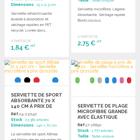
Taille
: Taille unique
Dimensions
: 15 x 11.5 cm
Serviette microfibre. Légère.
Serviette rafraîchissante
Absorbante. Séchage rapide.
lavable à absorption et
Bords cousus.
séchage rapides en PET
recyclé. Livrée dans...
A PARTIR DE
A PARTIR DE
2,75 €
HT
1,84 €
HT
COMMANDER
COMMANDER
Demander un devis
Demander un devis
SERVIETTE DE SPORT
ABSORBANTE 70 X
SERVIETTE DE PLAGE
140 CM À PRIX DE
MICROFIBRE GRANDE
GROS
Réf.
04-237140
AVEC ÉLASTIQUE
Stock
: 23 381 articles
Réf.
17-26650
Dimensions
: 140 x 70 cm
Stock
: 1 777 articles
La serviette de sport Althea
Taille
: Taille unique
est fabriquée en polyester de