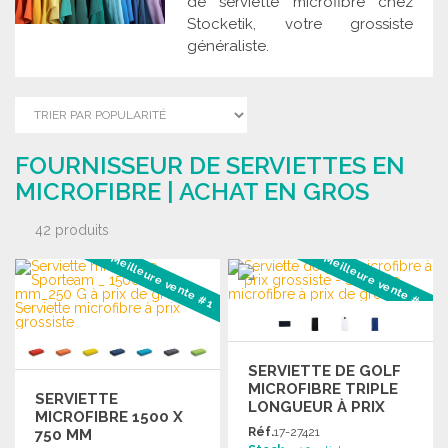
de serviette microfibre chez
Stocketik, votre grossiste
généraliste.
FOURNISSEUR DE SERVIETTES EN
MICROFIBRE | ACHAT EN GROS
42 produits
Meilleure vente #1
Meilleure vente #2
SERVIETTE DE GOLF
MICROFIBRE TRIPLE
SERVIETTE
LONGUEUR À PRIX
MICROFIBRE 1500 X
GROSSISTE
Réf.
17-27421
750 MM