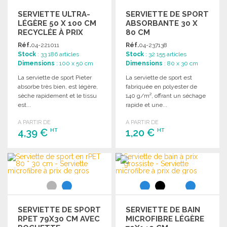
SERVIETTE ULTRA-
SERVIETTE DE SPORT
LÉGÈRE 50 X 100 CM
ABSORBANTE 30 X
RECYCLÉE À PRIX
80 CM
GROSSISTE
Réf.
04-221011
Réf.
04-237138
Stock
: 33 186 articles
Stock
: 32 155 articles
Dimensions
: 100 x 50 cm
Dimensions
: 80 x 30 cm
La serviette de sport Pieter
La serviette de sport est
absorbe très bien, est légère,
fabriquée en polyester de
sèche rapidement et le tissu
140 g/m², offrant un séchage
est...
rapide et une...
A PARTIR DE
A PARTIR DE
4,39 €
1,20 €
HT
HT
COMMANDER
COMMANDER
Demander un devis
Demander un devis
SERVIETTE DE SPORT
SERVIETTE DE BAIN
RPET 79X30 CM AVEC
MICROFIBRE LÉGÈRE