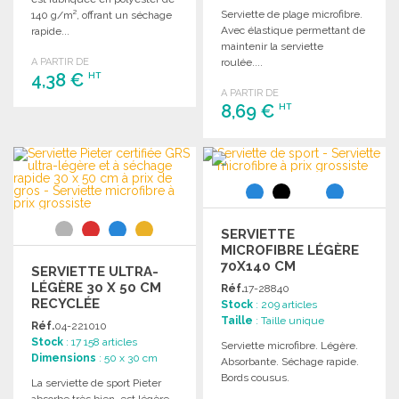
Serviette de plage microfibre.
140 g/m², offrant un séchage
Avec élastique permettant de
rapide...
maintenir la serviette
A PARTIR DE
roulée....
4,38 €
HT
A PARTIR DE
8,69 €
HT
COMMANDER
Demander un devis
COMMANDER
Demander un devis
SERVIETTE
MICROFIBRE LÉGÈRE
70X140 CM
SERVIETTE ULTRA-
LÉGÈRE 30 X 50 CM
Réf.
17-28840
RECYCLÉE
Stock
: 209 articles
Taille
: Taille unique
Réf.
04-221010
Stock
: 17 158 articles
Serviette microfibre. Légère.
Dimensions
: 50 x 30 cm
Absorbante. Séchage rapide.
Bords cousus.
La serviette de sport Pieter