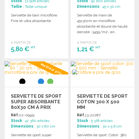
Stock
: 12 908 articles
Stock
: 92 600 articles
Taille
: Taille unique
Dimensions
: 45 x 30 cm
Serviette de bain microfibre.
Serviette de main de
Fine et ultra absorbante.
45x30cm en microfibre
absorbante et douce de haute
densité -345g/m2- en...
A PARTIR DE
A PARTIR DE
5,80 €
1,21 €
HT
HT
COMMANDER
COMMANDER
Meilleur prix
Demander un devis
Demander un devis
SERVIETTE DE SPORT
SERVIETTE DE SPORT
SUPER ABSORBANTE
COTON 300 X 500
80X30 CM À PRIX
MM
GROSSISTE
Réf.
02-09451
Réf.
13-22287
Stock
: 42 360 articles
Stock
: 9 378 articles
Dimensions
: 30 x 80 cm
Dimensions
: 30 x 5.6 cm
Serviette de sport super
Serviette de sport. Coton: 380