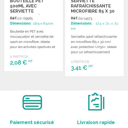
BOUTEILLE PET
SERVIETTE
500ML AVEC
RAFRAÎCHISSANTE
SERVIETTE
MICROFIBRE 85 X 30
MICROFIBRE À PRIX
CM
Réf.
02-09565
Réf.
05-14573
GROSSISTE
Dimensions
: 16.5 x 6.5 cm
Dimensions
: 17.3 x 7.1 x 7.1
cm
Bouteille en PET avec
mousqueton et serviette de
Serviette sport rafraichissante
sport en microfibre, idéale
en microfibre (85 x 30 cm)
pour les activités sportives et
avec protection UV50+, idéale
le fitness.
pour un rafraîchissement
A PARTIR DE
rapide lors d'activités.
2,08 €
HT
A PARTIR DE
3,41 €
HT
COMMANDER
COMMANDER
Demander un devis
Demander un devis
Paiement sécurisé
Livraison rapide