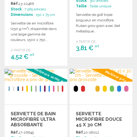
Stock
: 310 articles
Réf.
13-22486
Taille
: Taille unique
Stock
: 7 565 articles
Dimensions
: 150 x 75 cm
Serviette de golf triple
longueur en microfibre.
Serviette de en microfibre
Ruban gros-grain avec illet
(250 g/m²), disponible dans
métallique...
une large gamme de
couleurs. 1500 x 750...
A PARTIR DE
3,81 €
HT
A PARTIR DE
4,52 €
HT
COMMANDER
Meilleure vente #3
COMMANDER
Demander un devis
Meilleur prix
Demander un devis
SERVIETTE DE BAIN
SERVIETTE
MICROFIBRE ULTRA
MICROFIBRE DOUCE
ABSORBANTE
45 X 30 CM
Réf.
17-26649
Réf.
10-18012