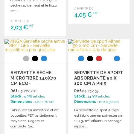
absorbe très bien, est légère,
sèche rapidement et le tissu
A PARTIR DE
est...
4,05 €
HT
A PARTIR DE
2,03 €
HT
COMMANDER
Demander un devis
COMMANDER
Demander un devis
SERVIETTE SÈCHE
SERVIETTE DE SPORT
MICROFIBRE 140X70
ABSORBANTE 50 X
CM ÉCO-
100 CM À PRIX
RESPONSABLE
GROSSISTE
Réf.
05-220728
Réf.
04-237139
Stock
: 5 978 articles
Stock
: 14 997 articles
Dimensions
: 140 x 70 cm
Dimensions
: 100 x 50 cm
Fabriquée en microfibre et en
La serviette de sport Althea
bouteilles PET partiellement
est fabriquée en polyester de
recyclées. Légère et
140 g/m², offrant un séchage
compacte. Sa...
rapide...