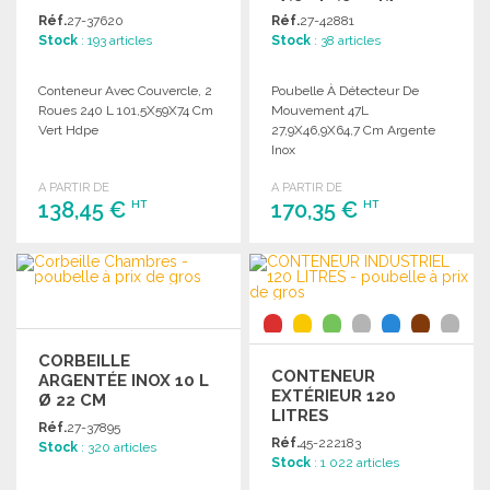
Réf.
27-37620
Réf.
27-42881
Stock
: 193 articles
Stock
: 38 articles
Conteneur Avec Couvercle, 2
Poubelle À Détecteur De
Roues 240 L 101,5X59X74 Cm
Mouvement 47L
Vert Hdpe
27,9X46,9X64,7 Cm Argente
Inox
A PARTIR DE
A PARTIR DE
138,45 €
170,35 €
HT
HT
COMMANDER
COMMANDER
Demander un devis
Demander un devis
CORBEILLE
CONTENEUR
ARGENTÉE INOX 10 L
EXTÉRIEUR 120
Ø 22 CM
LITRES
Réf.
27-37895
ERGONOMIQUE
Réf.
45-222183
Stock
: 320 articles
Stock
: 1 022 articles