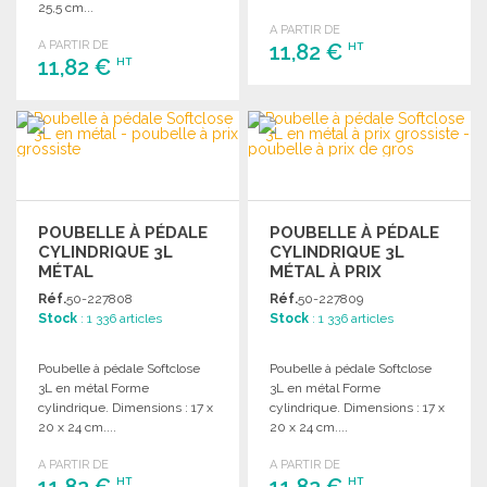
25,5 cm...
A PARTIR DE
A PARTIR DE
11,82 €
HT
11,82 €
HT
COMMANDER
COMMANDER
Demander un devis
Demander un devis
POUBELLE À PÉDALE
POUBELLE À PÉDALE
CYLINDRIQUE 3L
CYLINDRIQUE 3L
MÉTAL
MÉTAL À PRIX
GROSSISTE
Réf.
50-227808
Réf.
50-227809
Stock
: 1 336 articles
Stock
: 1 336 articles
Poubelle à pédale Softclose
Poubelle à pédale Softclose
3L en métal Forme
3L en métal Forme
cylindrique. Dimensions : 17 x
cylindrique. Dimensions : 17 x
20 x 24 cm....
20 x 24 cm....
A PARTIR DE
A PARTIR DE
11,82 €
11,82 €
HT
HT