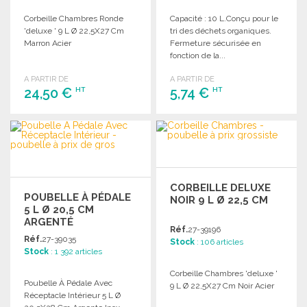
Corbeille Chambres Ronde
Capacité : 10 L.Conçu pour le
'deluxe ' 9 L Ø 22,5X27 Cm
tri des déchets organiques.
Marron Acier
Fermeture sécurisée en
fonction de la...
A PARTIR DE
A PARTIR DE
24,50 €
5,74 €
HT
HT
COMMANDER
COMMANDER
Demander un devis
Demander un devis
CORBEILLE DELUXE
POUBELLE À PÉDALE
NOIR 9 L Ø 22,5 CM
5 L Ø 20,5 CM
ARGENTÉ
Réf.
27-39196
Réf.
27-39035
Stock
: 106 articles
Stock
: 1 392 articles
Corbeille Chambres 'deluxe '
Poubelle À Pédale Avec
9 L Ø 22,5X27 Cm Noir Acier
Réceptacle Intérieur 5 L Ø