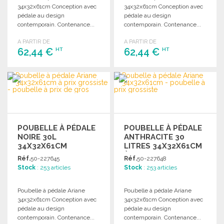
34x32x61cm Conception avec
34x32x61cm Conception avec
pédale au design
pédale au design
contemporain. Contenance...
contemporain. Contenance...
A PARTIR DE
A PARTIR DE
62,44 €
62,44 €
HT
HT
COMMANDER
COMMANDER
Demander un devis
Demander un devis
POUBELLE À PÉDALE
POUBELLE À PÉDALE
NOIRE 30L
ANTHRACITE 30
34X32X61CM
LITRES 34X32X61CM
À PRIX DE GROS
Réf.
50-227645
Réf.
50-227648
Stock
: 253 articles
Stock
: 253 articles
Poubelle à pédale Ariane
Poubelle à pédale Ariane
34x32x61cm Conception avec
34x32x61cm Conception avec
pédale au design
pédale au design
contemporain. Contenance...
contemporain. Contenance...