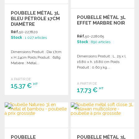
POUBELLE MÉTAL 3L
POUBELLE MÉTAL 3L
BLEU PÉTROLE 17CM
EFFET MARBRE NOIR
DIAMÈTRE
Réf.
50-227820
Réf.
50-228065
Stock
: 1 027 articles
Stock
: 890 articles
Dimensions Produit : Dia 17cm
Dimensions Produit : L. 25 x l.
x H 24cm Poids Produit : 618g
16.80 x h. 16.80 cm Poids
Matière : Métal...
Produit : 0.603 kg...
A PARTIR DE
A PARTIR DE
15,37 €
HT
17,73 €
HT
COMMANDER
COMMANDER
Demander un devis
Demander un devis
POUBELLE
POUBELLE MÉTAL 3L