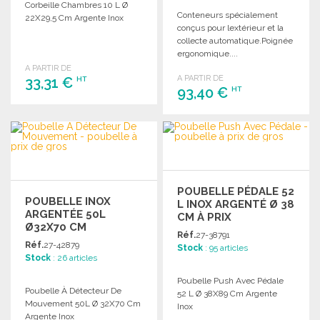
Corbeille Chambres 10 L Ø
Conteneurs spécialement
22X29,5 Cm Argente Inox
conçus pour lextérieur et la
collecte automatique.Poignée
ergonomique....
A PARTIR DE
A PARTIR DE
33,31 €
HT
93,40 €
HT
COMMANDER
COMMANDER
Demander un devis
Demander un devis
POUBELLE PÉDALE 52
POUBELLE INOX
L INOX ARGENTÉ Ø 38
ARGENTÉE 50L
CM À PRIX
Ø32X70 CM
GROSSISTE
Réf.
27-38791
Réf.
27-42879
Stock
: 95 articles
Stock
: 26 articles
Poubelle Push Avec Pédale
Poubelle À Détecteur De
52 L Ø 38X89 Cm Argente
Mouvement 50L Ø 32X70 Cm
Inox
Argente Inox