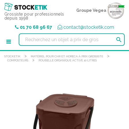
Panneau de gestion des cookies
Groupe Vegea
Grossiste pour professionnels
depuis 1998
01 70 68 96 67
contact@stocketik.com

>
>
STOCKETIK
MATÉRIEL POUR CHR ET HORECA À PRIX GROSSISTE
>
COMPOSTEURS
POUBELLE ORGANIQUE ACTIVE 10 LITRES