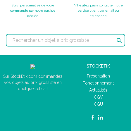
Suivi personnalisé de votre
N'hésitez pas à contacter notre
commande par notre équipe
service client par email ou
dédiée
téléphone

STOCKETIK
Présentation
Sur StockEtik.com commandez
vos objets au prix grossiste en
Fonctionnement
quelques clics !
Actualités
CGV
CGU