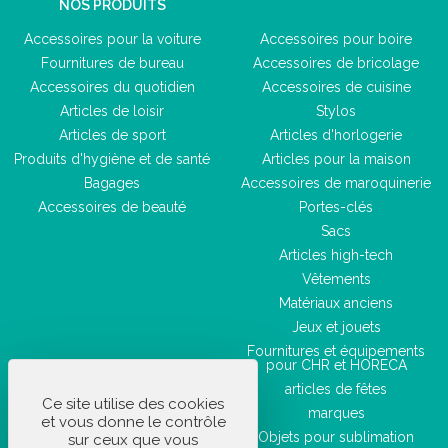
NOS PRODUITS
Accessoires pour la voiture
Accessoires pour boire
Fournitures de bureau
Accessoires de bricolage
Accessoires du quotidien
Accessoires de cuisine
Articles de loisir
Stylos
Articles de sport
Articles d'horlogerie
Produits d'hygiène et de santé
Articles pour la maison
Bagages
Accessoires de maroquinerie
Accessoires de beauté
Portes-clés
Sacs
Articles high-tech
Vêtements
Matériaux anciens
Jeux et jouets
Fournitures et équipements
pour CHR et HORECA
articles de fêtes
Ce site utilise des cookies
marques
et vous donne le contrôle
Objets pour sublimation
sur ceux que vous