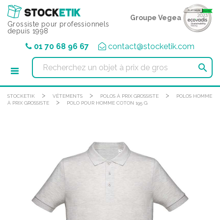
Panneau de gestion des cookies
Groupe Vegea
Grossiste pour professionnels
depuis 1998
01 70 68 96 67
contact@stocketik.com

>
>
>
STOCKETIK
VÊTEMENTS
POLOS À PRIX GROSSISTE
POLOS HOMME
>
À PRIX GROSSISTE
POLO POUR HOMME COTON 195 G