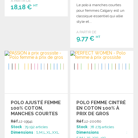
A PARTIR DE
Le polo à manches courtes
18,18 €
HT
pour femmes Calgary est un
classique essentiel qui allie
COMMANDER
style et...
Demander un devis
A PARTIR DE
9,77 €
HT
COMMANDER
Demander un devis
POLO AJUSTÉ FEMME
POLO FEMME CINTRÉ
100% COTON,
EN COTON 100% À
MANCHES COURTES
PRIX DE GROS
Réf.
12-19941
Réf.
12-20060
Stock
: 79 192 articles
Stock
: 78 279 articles
Dimensions
: S,M,L,XL,XXL
Dimensions
: