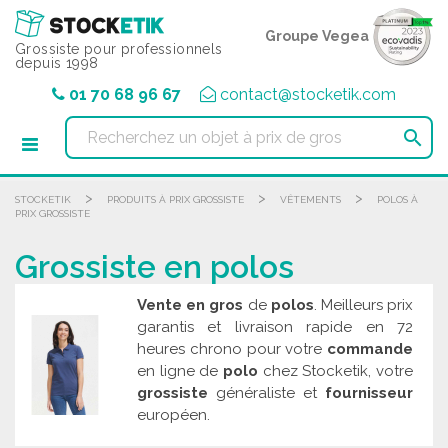
Panneau de gestion des cookies
Groupe Vegea
Grossiste pour professionnels
depuis 1998
01 70 68 96 67
contact@stocketik.com

>
>
>
STOCKETIK
PRODUITS À PRIX GROSSISTE
VÊTEMENTS
POLOS À
PRIX GROSSISTE
Grossiste en polos
Vente en gros
de
polos
. Meilleurs prix
garantis et livraison rapide en 72
heures chrono pour votre
commande
en ligne de
polo
chez Stocketik, votre
grossiste
généraliste et
fournisseur
européen.