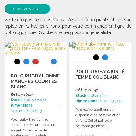
TOUT VOIR
Vente en gros de polos rugby. Meilleurs prix garantis et livraison
rapide en 72 heures chrono pour votre commande en ligne de
polo rugby chez Stocketik, votre grossiste généraliste.
POLO RUGBY AJUSTÉ
POLO RUGBY HOMME
FEMME COL BLANC
MANCHES COURTES
BLANC
Réf.
17-26447
Réf.
17-26445
Stock
: 178 articles
Stock
: 1 006 articles
Dimensions
: S,M,L,XL,XXL
Dimensions
:
Polo rugby traditionnel
XS,S,M,L,XL,XXL,3...
disponible en homme et en
Polo rugby traditionnel
enfant. Col et patte de
disponible en femme et en
boutonnage blanc....
enfant. Col et patte de
boutonnage en coloris...