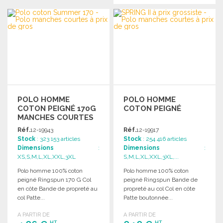
COMMANDER
Demander un devis
POLO HOMME
POLO HOMME
COTON PEIGNÉ 170G
COTON PEIGNÉ
MANCHES COURTES
Réf.
12-19943
Réf.
12-19917
Stock
: 323 153 articles
Stock
: 254 416 articles
Dimensions
:
Dimensions
:
XS,S,M,L,XL,XXL,3XL
S,M,L,XL,XXL,3XL,...
Polo homme 100% coton
Polo homme 100% coton
peigné Ringspun 170 G Col
peigné Ringspun Bande de
en côte Bande de propreté au
propreté au col Col en côte
col Patte...
Patte boutonnée...
A PARTIR DE
A PARTIR DE
HT
HT