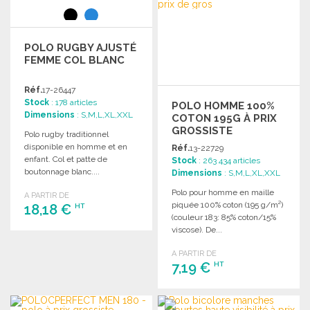
Demander un devis
Demander un devis
POLO RUGBY AJUSTÉ
FEMME COL BLANC
Réf.
17-26447
Stock
: 178 articles
POLO HOMME 100%
Dimensions
: S,M,L,XL,XXL
COTON 195G À PRIX
GROSSISTE
Polo rugby traditionnel
disponible en homme et en
Réf.
13-22729
enfant. Col et patte de
Stock
: 263 434 articles
boutonnage blanc....
Dimensions
: S,M,L,XL,XXL
Polo pour homme en maille
A PARTIR DE
piquée 100% coton (195 g/m²)
18,18 €
HT
(couleur 183: 85% coton/15%
viscose). De...
COMMANDER
A PARTIR DE
Demander un devis
7,19 €
HT
COMMANDER