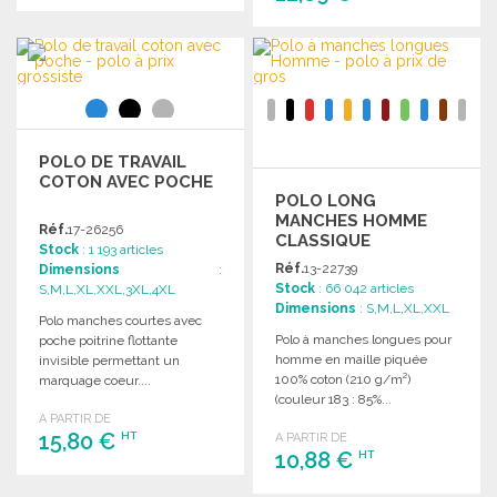
COMMANDER
COMMANDER
Demander un devis
Demander un devis
POLO DE TRAVAIL
COTON AVEC POCHE
POLO LONG
MANCHES HOMME
Réf.
17-26256
CLASSIQUE
Stock
: 1 193 articles
Réf.
13-22739
Dimensions
:
Stock
: 66 042 articles
S,M,L,XL,XXL,3XL,4XL
Dimensions
: S,M,L,XL,XXL
Polo manches courtes avec
Polo à manches longues pour
poche poitrine flottante
homme en maille piquée
invisible permettant un
100% coton (210 g/m²)
marquage coeur....
(couleur 183 : 85%...
A PARTIR DE
15,80 €
HT
A PARTIR DE
10,88 €
HT
COMMANDER