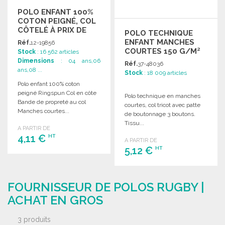
POLO ENFANT 100%
COTON PEIGNÉ, COL
CÔTELÉ À PRIX DE
POLO TECHNIQUE
GROS
ENFANT MANCHES
Réf.
12-19856
COURTES 150 G/M²
Stock
: 16 562 articles
Dimensions
: 04 ans,06
Réf.
37-48036
ans,08 ...
Stock
: 18 009 articles
Polo enfant 100% coton
peigné Ringspun Col en côte
Polo technique en manches
Bande de propreté au col
courtes, col tricot avec patte
Manches courtes...
de boutonnage 3 boutons.
Tissu...
A PARTIR DE
4,11 €
HT
A PARTIR DE
5,12 €
HT
COMMANDER
COMMANDER
Demander un devis
FOURNISSEUR DE POLOS RUGBY |
Demander un devis
ACHAT EN GROS
3 produits