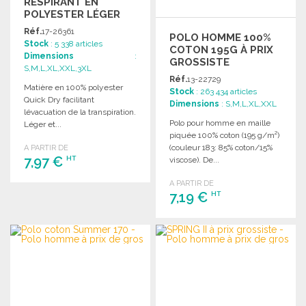
RESPIRANT EN
POLYESTER LÉGER
Réf.
17-26361
POLO HOMME 100%
Stock
: 5 338 articles
COTON 195G À PRIX
Dimensions
:
GROSSISTE
S,M,L,XL,XXL,3XL
Réf.
13-22729
Matière en 100% polyester
Stock
: 263 434 articles
Quick Dry facilitant
Dimensions
: S,M,L,XL,XXL
lévacuation de la transpiration.
Polo pour homme en maille
Léger et...
piquée 100% coton (195 g/m²)
(couleur 183: 85% coton/15%
A PARTIR DE
7,97 €
HT
viscose). De...
A PARTIR DE
COMMANDER
7,19 €
HT
Demander un devis
COMMANDER
Demander un devis