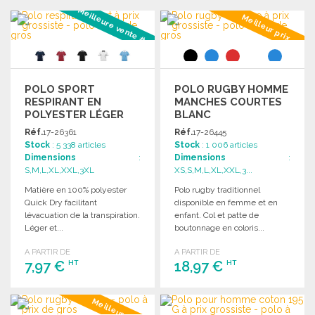
Meilleure vente #1
Meilleur prix
POLO SPORT
POLO RUGBY HOMME
RESPIRANT EN
MANCHES COURTES
POLYESTER LÉGER
BLANC
Réf.
17-26361
Réf.
17-26445
Stock
: 5 338 articles
Stock
: 1 006 articles
Dimensions
:
Dimensions
:
S,M,L,XL,XXL,3XL
XS,S,M,L,XL,XXL,3...
Matière en 100% polyester
Polo rugby traditionnel
Quick Dry facilitant
disponible en femme et en
lévacuation de la transpiration.
enfant. Col et patte de
Léger et...
boutonnage en coloris...
A PARTIR DE
A PARTIR DE
7,97 €
18,97 €
HT
HT
COMMANDER
COMMANDER
Meilleur prix