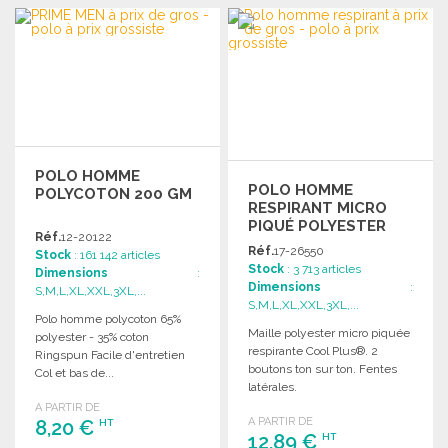
COMMANDER
COMMANDER
Demander un devis
Demander un devis
POLO HOMME
POLO HOMME
POLYCOTON 200 GM
RESPIRANT MICRO
PIQUÉ POLYESTER
Réf.
12-20122
Réf.
17-26550
Stock
: 161 142 articles
Stock
: 3 713 articles
Dimensions
:
Dimensions
:
S,M,L,XL,XXL,3XL,...
S,M,L,XL,XXL,3XL,...
Polo homme polycoton 65%
Maille polyester micro piquée
polyester - 35% coton
respirante Cool Plus®. 2
Ringspun Facile d'entretien
boutons ton sur ton. Fentes
Col et bas de...
latérales.
A PARTIR DE
A PARTIR DE
8,20 €
HT
12,89 €
HT