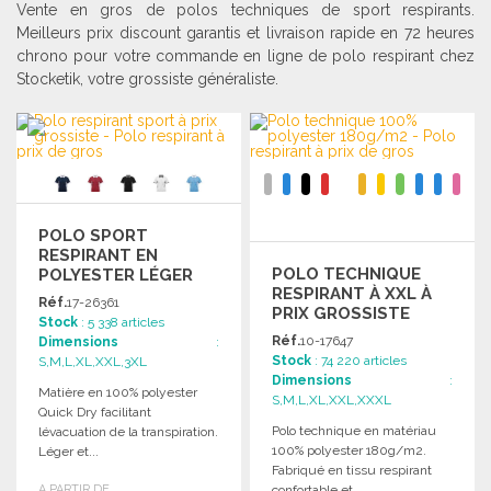
Vente en gros de polos techniques de sport respirants.
Meilleurs prix discount garantis et livraison rapide en 72 heures
chrono pour votre commande en ligne de polo respirant chez
Stocketik, votre grossiste généraliste.
POLO SPORT
RESPIRANT EN
POLO TECHNIQUE
POLYESTER LÉGER
RESPIRANT À XXL À
Réf.
17-26361
PRIX GROSSISTE
Stock
: 5 338 articles
Réf.
10-17647
Dimensions
:
Stock
: 74 220 articles
S,M,L,XL,XXL,3XL
Dimensions
:
Matière en 100% polyester
S,M,L,XL,XXL,XXXL
Quick Dry facilitant
Polo technique en matériau
lévacuation de la transpiration.
100% polyester 180g/m2.
Léger et...
Fabriqué en tissu respirant
A PARTIR DE
confortable et...