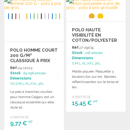
Demander un devis
POLO HAUTE
VISIBILITÉ EN
COTON/POLYESTER
Réf.
17-29074
POLO HOMME COURT
Stock
: 218 articles
200 G/M²
Dimensions
:
CLASSIQUE À PRIX
S,M,L,XL,XXL,3XL
GROSSISTE
Réf.
04-12103
Maille piquée. Plaquette 3
Stock
: 64 096 articles
boutons ton sur ton. Bandes
Dimensions
:
réfléchissantes sur le torse et
XS,S,M,L,XL,XXL,3XL
les...
Le polo à manches courtes
pour homme Calgary est un
A PARTIR DE
15,45 €
HT
classique essentiel qui allie
style et...
COMMANDER
A PARTIR DE
9,77 €
HT
Demander un devis