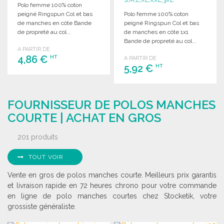
S,M,L,XL,XXL,3XL
Polo femme 100% coton
peigné Ringspun Col et bas
Polo femme 100% coton
de manches en côte Bande
peigné Ringspun Col et bas
de propreté au col...
de manches en côte 1x1
Bande de propreté au col...
A PARTIR DE
4,86 €
HT
A PARTIR DE
5,92 €
HT
COMMANDER
COMMANDER
Demander un devis
FOURNISSEUR DE POLOS MANCHES
Demander un devis
COURTE | ACHAT EN GROS
201 produits
TOUT VOIR
Vente en gros de polos manches courte. Meilleurs prix garantis
et livraison rapide en 72 heures chrono pour votre commande
en ligne de polo manches courtes chez Stocketik, votre
grossiste généraliste.