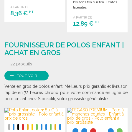
boutons ton sur ton. Fentes
A PARTIR DE
latérales.
8,36 €
HT
A PARTIR DE
12,89 €
HT
COMMANDER
Demander un devis
COMMANDER
FOURNISSEUR DE POLOS ENFANT |
Demander un devis
ACHAT EN GROS
22 produits
TOUT VOIR
Vente en gros de polos enfant. Meilleurs prix garantis et livraison
rapide en 72 heures chrono pour votre commande en ligne de
polo enfant chez Stocketik, votre grossiste généraliste.