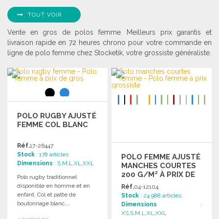
TOUT VOIR
Vente en gros de polos femme. Meilleurs prix garantis et
livraison rapide en 72 heures chrono pour votre commande en
ligne de polo femme chez Stocketik, votre grossiste généraliste.
POLO RUGBY AJUSTÉ
FEMME COL BLANC
Réf.
17-26447
Stock
: 178 articles
POLO FEMME AJUSTÉ
Dimensions
: S,M,L,XL,XXL
MANCHES COURTES
200 G/M² À PRIX DE
Polo rugby traditionnel
GROS
disponible en homme et en
Réf.
04-12104
enfant. Col et patte de
Stock
: 24 988 articles
boutonnage blanc....
Dimensions
:
XS,S,M,L,XL,XXL