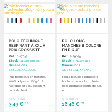
COMMANDER
Demander un devis
POLO TECHNIQUE
POLO LONG
RESPIRANT À XXL À
MANCHES BICOLORE
PRIX GROSSISTE
EN PIQUÉ
Réf.
10-17647
Réf.
17-29075
Stock
: 74 220 articles
Stock
: 1 714 articles
Dimensions
:
Dimensions
:
S,M,L,XL,XXL,XXXL
XS,S,M,L,XL,XXL,3XL
Polo technique en matériau
Maille piquée. Plaquette 3
100% polyester 180g/m2.
boutons ton sur ton. Intérieur
Fabriqué en tissu respirant
de la plaquette contrasté. Col
confortable et...
et...
A PARTIR DE
A PARTIR DE
3,43 €
16,46 €
HT
HT