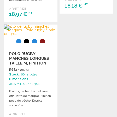
A PARTIR DE
18,18 €
HT
A PARTIR DE
18,97 €
HT
COMMANDER
Demander un devis
COMMANDER
Demander un devis
POLO RUGBY
MANCHES LONGUES
TAILLE M, FINITION
PEAU DE PÊCHE
Réf.
17-26939
Stock
: 663 articles
Dimensions
:
XS,S,M,L,XL,XXL,3XL
Polo rugby traditionnel sans
étiquette de marque. Finition
peau de pêche. Double
surpiqûre....
A PARTIR DE