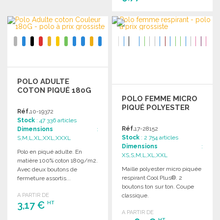
COMMANDER
Demander un devis
POLO ADULTE
COTON PIQUÉ 180G
POLO FEMME MICRO
PIQUÉ POLYESTER
Réf.
10-19372
Stock
: 47 336 articles
Réf.
17-28152
Dimensions
:
Stock
: 2 754 articles
S,M,L,XL,XXL,XXXL
Dimensions
:
Polo en piqué adulte. En
XS,S,M,L,XL,XXL
matière 100% coton 180g/m2.
Maille polyester micro piquée
Avec deux boutons de
respirant Cool Plus®. 2
fermeture assortis...
boutons ton sur ton. Coupe
A PARTIR DE
classique.
3,17 €
HT
A PARTIR DE
HT