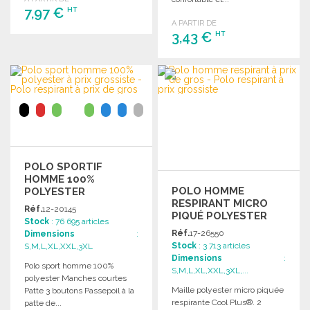
7,97 €
HT
A PARTIR DE
3,43 €
HT
COMMANDER
Demander un devis
COMMANDER
Demander un devis
POLO SPORTIF
HOMME 100%
POLO HOMME
POLYESTER
RESPIRANT MICRO
Réf.
12-20145
PIQUÉ POLYESTER
Stock
: 76 695 articles
Réf.
17-26550
Dimensions
:
Stock
: 3 713 articles
S,M,L,XL,XXL,3XL
Dimensions
:
Polo sport homme 100%
S,M,L,XL,XXL,3XL,...
polyester Manches courtes
Maille polyester micro piquée
Patte 3 boutons Passepoil à la
respirante Cool Plus®. 2
patte de...