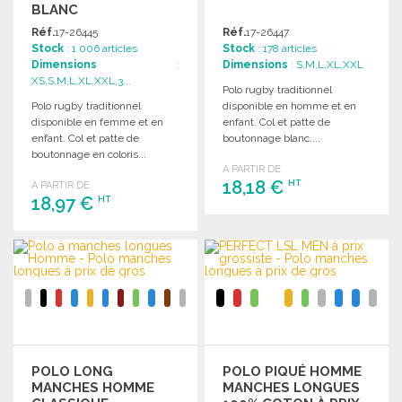
BLANC
Réf.
17-26445
Réf.
17-26447
Stock
: 1 006 articles
Stock
: 178 articles
Dimensions
:
Dimensions
: S,M,L,XL,XXL
XS,S,M,L,XL,XXL,3...
Polo rugby traditionnel
Polo rugby traditionnel
disponible en homme et en
disponible en femme et en
enfant. Col et patte de
enfant. Col et patte de
boutonnage blanc....
boutonnage en coloris...
A PARTIR DE
18,18 €
HT
A PARTIR DE
18,97 €
HT
COMMANDER
COMMANDER
Demander un devis
Demander un devis
POLO LONG
POLO PIQUÉ HOMME
MANCHES HOMME
MANCHES LONGUES