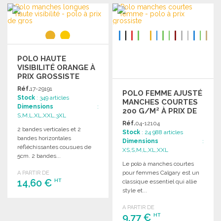
COMMANDER
Demander un devis
Demander un devis
POLO HAUTE
VISIBILITÉ ORANGE À
PRIX GROSSISTE
Réf.
17-29191
POLO FEMME AJUSTÉ
Stock
: 349 articles
MANCHES COURTES
Dimensions
:
200 G/M² À PRIX DE
S,M,L,XL,XXL,3XL
GROS
Réf.
04-12104
2 bandes verticales et 2
Stock
: 24 988 articles
bandes horizontales
Dimensions
:
réfléchissantes cousues de
XS,S,M,L,XL,XXL
5cm. 2 bandes...
Le polo à manches courtes
pour femmes Calgary est un
A PARTIR DE
14,60 €
HT
classique essentiel qui allie
style et...
COMMANDER
A PARTIR DE
9,77 €
HT
Demander un devis