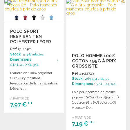
POLO SPORT
RESPIRANT EN
POLYESTER LÉGER
Réf.
17-26361
Stock
: 5 338 articles
POLO HOMME 100%
Dimensions
:
COTON 195G À PRIX
S,M,L,XL,XXL,3XL
GROSSISTE
Matière en 100% polyester
Réf.
13-22729
Quick Dry facilitant
Stock
: 263 434 articles
lévacuation de la transpiration.
Dimensions
: S,M,L,XL,XXL
Léger et...
Polo pour homme en maille
piquée 100% coton (195 g/m²)
A PARTIR DE
(couleur 183: 85% coton/15%
7,97 €
HT
viscose). De...
COMMANDER
A PARTIR DE
7,19 €
HT
Demander un devis