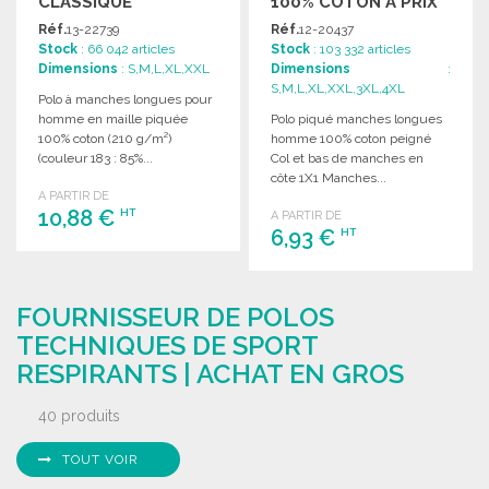
CLASSIQUE
100% COTON À PRIX
GROSSISTE
Réf.
13-22739
Réf.
12-20437
Stock
: 66 042 articles
Stock
: 103 332 articles
Dimensions
: S,M,L,XL,XXL
Dimensions
:
S,M,L,XL,XXL,3XL,4XL
Polo à manches longues pour
homme en maille piquée
Polo piqué manches longues
100% coton (210 g/m²)
homme 100% coton peigné
(couleur 183 : 85%...
Col et bas de manches en
côte 1X1 Manches...
A PARTIR DE
10,88 €
HT
A PARTIR DE
6,93 €
HT
COMMANDER
COMMANDER
Demander un devis
FOURNISSEUR DE POLOS
Demander un devis
TECHNIQUES DE SPORT
RESPIRANTS | ACHAT EN GROS
40 produits
TOUT VOIR