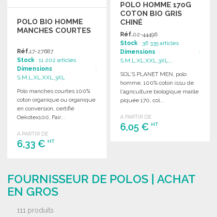
POLO HOMME 170G
COTON BIO GRIS
POLO BIO HOMME
CHINÉ
MANCHES COURTES
Réf.
02-44496
Stock
: 36 335 articles
Réf.
17-27687
Dimensions
:
Stock
: 11 202 articles
S,M,L,XL,XXL,3XL,...
Dimensions
:
SOL'S PLANET MEN, polo
S,M,L,XL,XXL,3XL
homme, 100% coton issu de
Polo manches courtes 100%
l'agriculture biologique maille
coton organique ou organique
piquée 170, col...
en conversion, certifié
Oekotex100, Fair...
A PARTIR DE
6,05 €
HT
A PARTIR DE
6,33 €
HT
COMMANDER
Demander un devis
COMMANDER
FOURNISSEUR DE POLOS | ACHAT
Demander un devis
EN GROS
111 produits