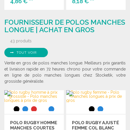
4,86 €
8,18 €
COMMANDER
COMMANDER
FOURNISSEUR DE POLOS MANCHES
Demander un devis
Demander un devis
LONGUE | ACHAT EN GROS
43 produits
TOUT VOIR
Vente en gros de polos manches longue. Meilleurs prix garantis
et livraison rapide en 72 heures chrono pour votre commande
en ligne de polo manches longues chez Stocketik, votre
grossiste généraliste.
POLO RUGBY HOMME
POLO RUGBY AJUSTÉ
MANCHES COURTES
FEMME COL BLANC