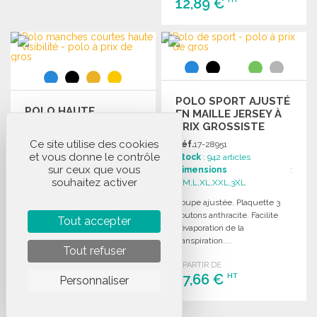
12,89 €
COMMANDER
Demander un devis
COMMANDER
Demander un devis
POLO SPORT AJUSTÉ
POLO HAUTE
EN MAILLE JERSEY À
VISIBILITÉ 2 BANDES
PRIX GROSSISTE
RÉFLÉCHISSANTES À
Ce site utilise des cookies
Réf.
17-28951
PRIX GROSSISTE
Réf.
17-29179
et vous donne le contrôle
Stock
: 942 articles
Stock
: 711 articles
sur ceux que vous
Dimensions
:
Dimensions
:
souhaitez activer
S,M,L,XL,XXL,3XL
S,M,L,XL,XXL,3XL
Coupe ajustée. Plaquette 3
2 bandes verticales et 2
boutons anthracite. Facilite
Tout accepter
bandes horizontales
l'évaporation de la
réfléchissantes 3M cousues
transpiration....
Tout refuser
de 5cm. Col et...
A PARTIR DE
A PARTIR DE
17,66 €
HT
Personnaliser
11,26 €
HT
COMMANDER