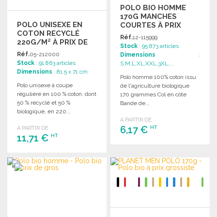
POLO BIO HOMME
170G MANCHES
POLO UNISEXE EN
COURTES À PRIX
COTON RECYCLÉ
GROSSISTE
Réf.
12-115999
220G/M² À PRIX DE
Stock
: 95 873 articles
GROS
Réf.
05-212000
Dimensions
:
Stock
: 91 863 articles
S,M,L,XL,XXL,3XL,...
Dimensions
: 81.5 x 71 cm
Polo homme 100% coton issu
Polo unisexe à coupe
de l'agriculture biologique
régulière en 100 % coton, dont
170 grammes Col en côte
50 % recyclé et 50 %
Bande de...
biologique, en 220...
A PARTIR DE
6,17 €
HT
A PARTIR DE
11,71 €
HT
COMMANDER
COMMANDER
Demander un devis
Demander un devis