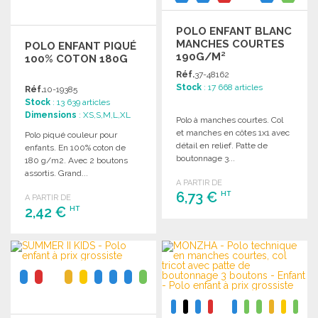
POLO ENFANT BLANC
MANCHES COURTES
POLO ENFANT PIQUÉ
190G/M²
100% COTON 180G
Réf.
37-48162
Stock
: 17 668 articles
Réf.
10-19385
Stock
: 13 639 articles
Dimensions
: XS,S,M,L,XL
Polo à manches courtes. Col
et manches en côtes 1x1 avec
Polo piqué couleur pour
détail en relief. Patte de
enfants. En 100% coton de
boutonnage 3...
180 g/m2. Avec 2 boutons
assortis. Grand...
A PARTIR DE
6,73 €
HT
A PARTIR DE
2,42 €
HT
COMMANDER
COMMANDER
Demander un devis
Demander un devis