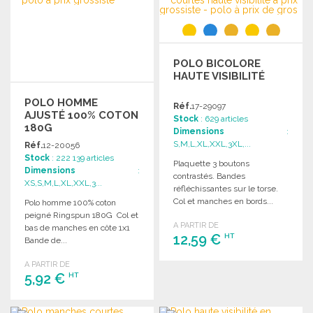
Demander un devis
POLO BICOLORE
HAUTE VISIBILITÉ
POLO HOMME
Réf.
17-29097
AJUSTÉ 100% COTON
Stock
: 629 articles
180G
Dimensions
:
S,M,L,XL,XXL,3XL,...
Réf.
12-20056
Stock
: 222 139 articles
Plaquette 3 boutons
Dimensions
:
contrastés. Bandes
XS,S,M,L,XL,XXL,3...
réfléchissantes sur le torse.
Col et manches en bords...
Polo homme 100% coton
peigné Ringspun 180G Col et
A PARTIR DE
bas de manches en côte 1x1
12,59 €
HT
Bande de...
A PARTIR DE
COMMANDER
5,92 €
HT
Demander un devis
COMMANDER