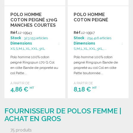
POLO HOMME
POLO HOMME
COTON PEIGNÉ 170G
COTON PEIGNÉ
MANCHES COURTES
Réf.
12-19943
Réf.
12-19917
Stock
: 323 153 articles
Stock
: 254 416 articles
Dimensions
:
Dimensions
:
XS,S,M,L,XL,XXL,3XL
S,M,L,XL,XXL,3XL,...
Polo homme 100% coton
Polo homme 100% coton
peigné Ringspun 170 G Col
peigné Ringspun Bande de
en côte Bande de propreté au
propreté au col Col en côte
col Patte...
Patte boutonnée...
A PARTIR DE
A PARTIR DE
4,86 €
8,18 €
HT
HT
COMMANDER
COMMANDER
FOURNISSEUR DE POLOS FEMME |
Demander un devis
Demander un devis
ACHAT EN GROS
75 produits