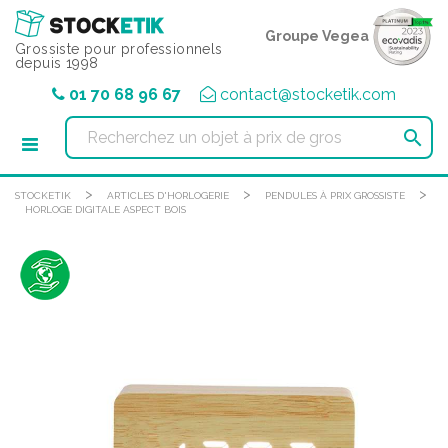
Panneau de gestion des cookies
Groupe Vegea
Grossiste pour professionnels
depuis 1998
01 70 68 96 67
contact@stocketik.com

>
>
>
STOCKETIK
ARTICLES D'HORLOGERIE
PENDULES À PRIX GROSSISTE
HORLOGE DIGITALE ASPECT BOIS