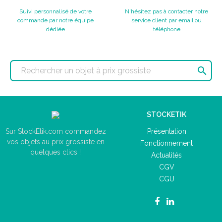
Suivi personnalisé de votre
N'hésitez pas à contacter notre
commande par notre équipe
service client par email ou
dédiée
téléphone

STOCKETIK
Présentation
Sur StockEtik.com commandez
vos objets au prix grossiste en
Fonctionnement
quelques clics !
Actualités
CGV
CGU