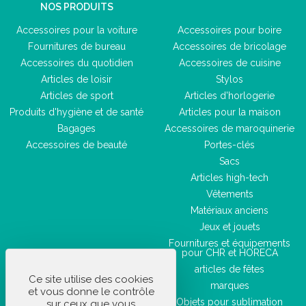
NOS PRODUITS
Accessoires pour la voiture
Accessoires pour boire
Fournitures de bureau
Accessoires de bricolage
Accessoires du quotidien
Accessoires de cuisine
Articles de loisir
Stylos
Articles de sport
Articles d'horlogerie
Produits d'hygiène et de santé
Articles pour la maison
Bagages
Accessoires de maroquinerie
Accessoires de beauté
Portes-clés
Sacs
Articles high-tech
Vêtements
Matériaux anciens
Jeux et jouets
Fournitures et équipements
pour CHR et HORECA
articles de fêtes
Ce site utilise des cookies
marques
et vous donne le contrôle
Objets pour sublimation
sur ceux que vous