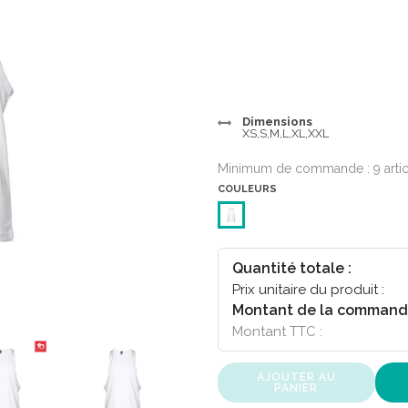
Dimensions
XS,S,M,L,XL,XXL
Minimum de commande : 9 arti
COULEURS
Quantité totale :
Prix unitaire du produit :
Montant de la command
Montant TTC :
AJOUTER AU
PANIER