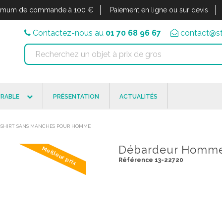
imum de commande à 100 €
Paiement en ligne ou sur devis
Contactez-nous au
01 70 68 96 67
contact@st
RABLE
PRÉSENTATION
ACTUALITÉS
 T-SHIRT SANS MANCHES POUR HOMME
Débardeur Homme
Meilleur prix
Référence 13-22720