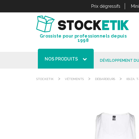
Panneau de gestion des cookies
Prix dégressifs
Min
Grossiste pour professionnels depuis
1998
NOS PRODUITS
DÉVELOPPEMENT DU
>
>
>
STOCKETIK
VÊTEMENTS
DÉBARDEURS
IBIZA.