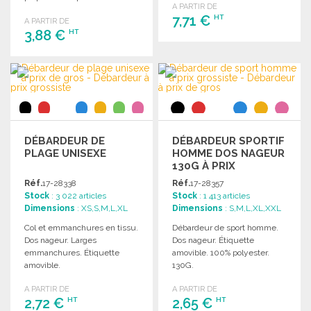
A PARTIR DE
7,71 €
HT
A PARTIR DE
3,88 €
HT
COMMANDER
COMMANDER
Demander un devis
Demander un devis
DÉBARDEUR DE
DÉBARDEUR SPORTIF
PLAGE UNISEXE
HOMME DOS NAGEUR
130G À PRIX
GROSSISTE
Réf.
17-28338
Réf.
17-28357
Stock
: 3 022 articles
Stock
: 1 413 articles
Dimensions
: XS,S,M,L,XL
Dimensions
: S,M,L,XL,XXL
Col et emmanchures en tissu.
Débardeur de sport homme.
Dos nageur. Larges
Dos nageur. Étiquette
emmanchures. Étiquette
amovible. 100% polyester.
amovible.
130G.
A PARTIR DE
A PARTIR DE
2,72 €
2,65 €
HT
HT