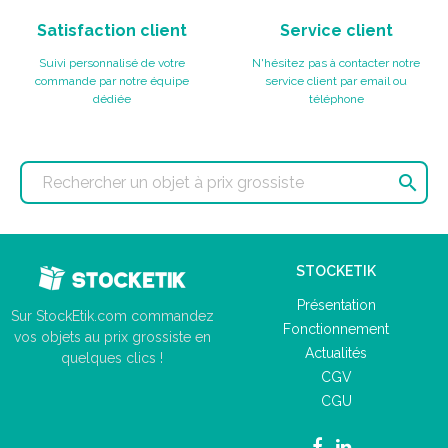
Satisfaction client
Service client
Suivi personnalisé de votre
N'hésitez pas à contacter notre
commande par notre équipe
service client par email ou
dédiée
téléphone

STOCKETIK
Présentation
Sur StockEtik.com commandez
Fonctionnement
vos objets au prix grossiste en
Actualités
quelques clics !
CGV
CGU