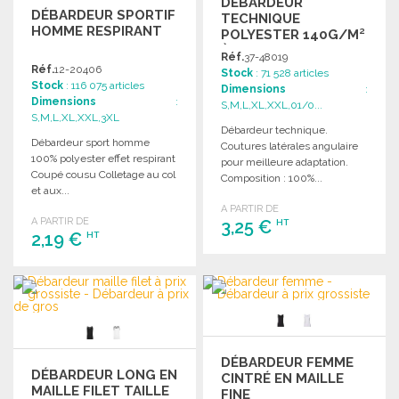
DÉBARDEUR
DÉBARDEUR SPORTIF
TECHNIQUE
HOMME RESPIRANT
POLYESTER 140G/M²
À PRIX GROSSISTE
Réf.
37-48019
Réf.
12-20406
Stock
: 71 528 articles
Stock
: 116 075 articles
Dimensions
:
Dimensions
:
S,M,L,XL,XXL,01/0...
S,M,L,XL,XXL,3XL
Débardeur technique.
Débardeur sport homme
Coutures latérales angulaire
100% polyester effet respirant
pour meilleure adaptation.
Coupé cousu Colletage au col
Composition : 100%...
et aux...
A PARTIR DE
A PARTIR DE
3,25 €
HT
2,19 €
HT
COMMANDER
COMMANDER
Demander un devis
Demander un devis
DÉBARDEUR FEMME
DÉBARDEUR LONG EN
CINTRÉ EN MAILLE
MAILLE FILET TAILLE
FINE