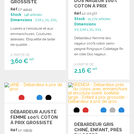
DOS NAGEUR 100%
GROSSISTE
COTON À PRIX
Réf.
17-44143
GROSSISTE
Réf.
12-20377
Stock
: 148 articles
Stock
: 15 272 articles
Dimensions
: S,M,L,XL,XXL
Dimensions
:
Liserés à l'encolure et aux
XS,S,M,L,XL,XXL
emmanchures. Coutures
Débardeur femme dos
latérales. Étiquette de taille
nageur 100% coton semi-
de qualité...
peigné Ringspun Colletage fin
en côte Dos nageur...
A PARTIR DE
3,60 €
HT
A PARTIR DE
2,16 €
HT
COMMANDER
Demander un devis
COMMANDER
Demander un devis
DÉBARDEUR AJUSTÉ
FEMME 100% COTON
À PRIX GROSSISTE
DÉBARDEUR GRIS
CHINÉ, ENFANT, PRÈS
Réf.
12-19939