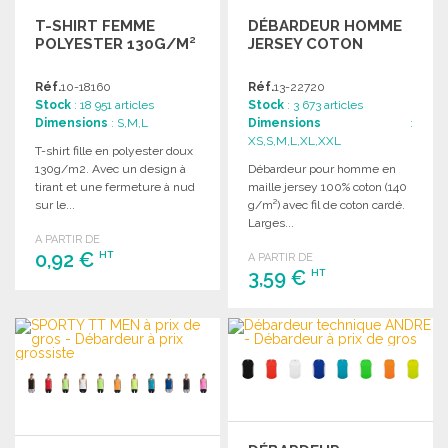
T-SHIRT FEMME
DÉBARDEUR HOMME
POLYESTER 130G/M²
JERSEY COTON
Réf.
10-18160
Réf.
13-22720
Stock
: 18 951 articles
Stock
: 3 673 articles
Dimensions
: S,M,L
Dimensions
:
XS,S,M,L,XL,XXL
T-shirt fille en polyester doux
130g/m2. Avec un design à
Débardeur pour homme en
tirant et une fermeture à nud
maille jersey 100% coton (140
sur le...
g/m²) avec fil de coton cardé.
Larges...
A PARTIR DE
0,92 €
HT
A PARTIR DE
3,59 €
HT
COMMANDER
COMMANDER
Demander un devis
Demander un devis