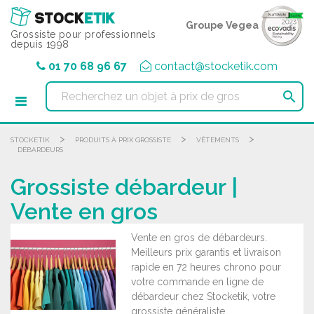
Panneau de gestion des cookies
Groupe Vegea
Grossiste pour professionnels
depuis 1998
01 70 68 96 67
contact@stocketik.com

>
>
>
STOCKETIK
PRODUITS À PRIX GROSSISTE
VÊTEMENTS
DÉBARDEURS
Grossiste débardeur |
Vente en gros
Vente en gros de débardeurs.
Meilleurs prix garantis et livraison
rapide en 72 heures chrono pour
votre commande en ligne de
débardeur chez Stocketik, votre
grossiste généraliste.