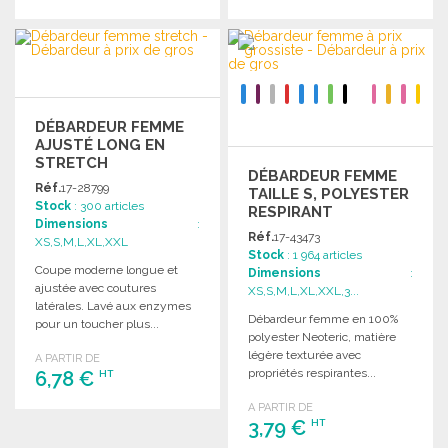
COMMANDER
COMMANDER
Demander un devis
Demander un devis
DÉBARDEUR FEMME
AJUSTÉ LONG EN
STRETCH
DÉBARDEUR FEMME
Réf.
17-28799
TAILLE S, POLYESTER
Stock
: 300 articles
RESPIRANT
Dimensions
:
Réf.
17-43473
XS,S,M,L,XL,XXL
Stock
: 1 964 articles
Coupe moderne longue et
Dimensions
:
ajustée avec coutures
XS,S,M,L,XL,XXL,3...
latérales. Lavé aux enzymes
Débardeur femme en 100%
pour un toucher plus...
polyester Neoteric, matière
légère texturée avec
A PARTIR DE
propriétés respirantes...
6,78 €
HT
A PARTIR DE
COMMANDER
3,79 €
HT