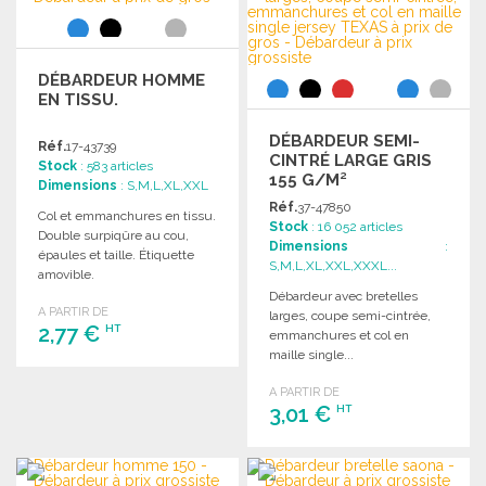
Demander un devis
DÉBARDEUR HOMME
EN TISSU.
DÉBARDEUR SEMI-
Réf.
17-43739
CINTRÉ LARGE GRIS
Stock
: 583 articles
155 G/M²
Dimensions
: S,M,L,XL,XXL
Réf.
37-47850
Col et emmanchures en tissu.
Stock
: 16 052 articles
Double surpiqûre au cou,
Dimensions
:
épaules et taille. Étiquette
S,M,L,XL,XXL,XXXL...
amovible.
Débardeur avec bretelles
A PARTIR DE
larges, coupe semi-cintrée,
2,77 €
HT
emmanchures et col en
maille single...
COMMANDER
A PARTIR DE
3,01 €
HT
Demander un devis
COMMANDER