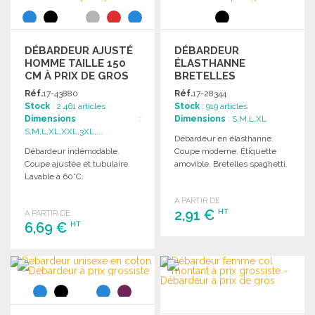
Demander un devis
DÉBARDEUR AJUSTÉ
DÉBARDEUR
HOMME TAILLE 150
ÉLASTHANNE
CM À PRIX DE GROS
BRETELLES
SPAGHETTI
Réf.
17-43880
Réf.
17-28344
Stock
: 2 461 articles
Stock
: 919 articles
Dimensions
:
Dimensions
: S,M,L,XL
S,M,L,XL,XXL,3XL,...
Débardeur en élasthanne.
Débardeur indémodable.
Coupe moderne. Étiquette
Coupe ajustée et tubulaire.
amovible. Bretelles spaghetti.
Lavable à 60°C.
A PARTIR DE
2,91 €
HT
A PARTIR DE
6,69 €
HT
COMMANDER
COMMANDER
Demander un devis
Demander un devis