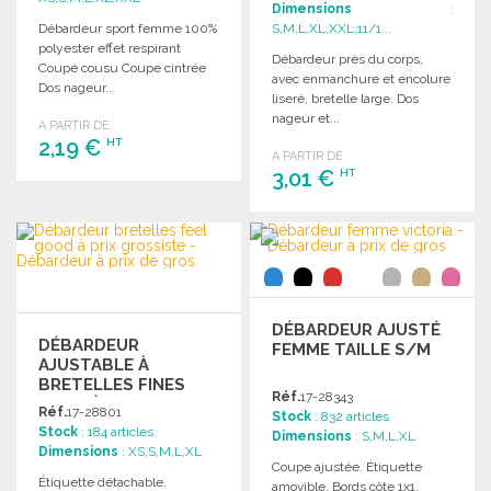
Dimensions
:
Débardeur sport femme 100%
S,M,L,XL,XXL,11/1...
polyester effet respirant
Débardeur près du corps,
Coupé cousu Coupe cintrée
avec enmanchure et encolure
Dos nageur...
liseré, bretelle large. Dos
nageur et...
A PARTIR DE
2,19 €
HT
A PARTIR DE
3,01 €
HT
COMMANDER
COMMANDER
Demander un devis
Demander un devis
DÉBARDEUR AJUSTÉ
DÉBARDEUR
FEMME TAILLE S/M
AJUSTABLE À
BRETELLES FINES
Réf.
17-28343
DOUX À PRIX
Réf.
17-28801
Stock
: 832 articles
GROSSISTE
Stock
: 184 articles
Dimensions
: S,M,L,XL
Dimensions
: XS,S,M,L,XL
Coupe ajustée. Étiquette
Étiquette détachable.
amovible. Bords côte 1x1.