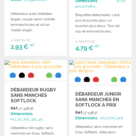
Dimensions
: 11/12
ans,07/08 a...
Débardeur avec bretelles
Étiquette détachable. Lavé
larges, coupe semi-cintrée,
aux enzymes pour un
emmanchures et col en
toucher plus doux. Tour de
maille single...
cou et emmanchures...
A PARTIR DE
A PARTIR DE
2,93 €
HT
4,79 €
HT
COMMANDER
COMMANDER
Demander un devis
Demander un devis
DÉBARDEUR RUGBY
DÉBARDEUR JUNIOR
SANS MANCHES
SANS MANCHES EN
SOFTLOCK
SOFTLOCK À PRIX
Réf.
17-43836
GROSSISTE
Réf.
17-43837
Dimensions
:
Dimensions
: XS,S,XXS,3XS
M,L,XL,XXL,3XL,4X...
Débardeur sans manches en
Débardeur de rugby sans
tissu Softlock, idéal pour
manches en tissu Softlock,