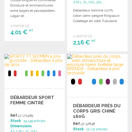
S,M,L,XL,XXL,3XL,...
Encolure et emmanchures
Débardeur homme 100%
extra larges et passepoilées.
coton semi-peigné Ringspun
Léger et...
Colletage en côte Tubulaire
A PARTIR DE
4,01 €
HT
A PARTIR DE
2,16 €
HT
COMMANDER
Demander un devis
COMMANDER
Demander un devis
DÉBARDEUR SPORT
FEMME CINTRÉ
DÉBARDEUR PRÈS DU
CORPS GRIS CHINÉ
Réf.
12-20469
160G
Stock
: 54 149 articles
Réf.
37-47848
Dimensions
:
Stock
: 15 131 articles
XS,S,M,L,XL,XXL