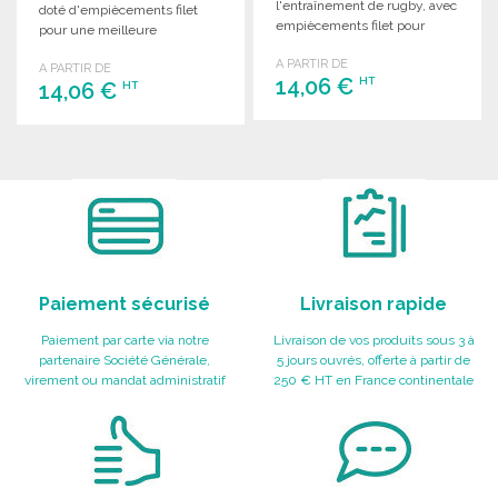
l'entraînement de rugby, avec
doté d'empiècements filet
empiècements filet pour
pour une meilleure
fraîcheur et respirabilité.
ventilation et évacuation de la
A PARTIR DE
A PARTIR DE
transpiration.
14,06 €
HT
14,06 €
HT
COMMANDER
COMMANDER
Demander un devis
Demander un devis
Paiement sécurisé
Livraison rapide
Paiement par carte via notre
Livraison de vos produits sous 3 à
partenaire Société Générale,
5 jours ouvrés, offerte à partir de
virement ou mandat administratif
250 € HT en France continentale