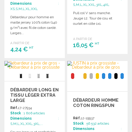
Dimensions
:
S,M,L,XL,XXL,3XL,4XL
XS,S,M,L,XL,XXL
Pull col V sans manche.
Débardeur pour homme en
Jauge 12. Tour de cou et
maille jersey 100% coton (140
ourlet en côte 1x1.
g/m²) avec fil de coton cardé.
Larges...
A PARTIR DE
A PARTIR DE
16,05 €
HT
4,24 €
HT
COMMANDER
COMMANDER
Demander un devis
Demander un devis
DÉBARDEUR LONG EN
TISSU LÉGER EXTRA
DÉBARDEUR HOMME
LARGE
COTON RINGSPUN
Réf.
17-27934
Stock
: 1 606 articles
Réf.
12-19937
Dimensions
:
Stock
: 56 532 articles
S,M,L,XL,XXL,3XL,...
Dimensions
:
Coupe longue et confortable.