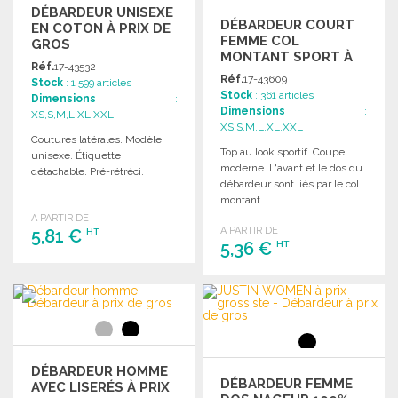
DÉBARDEUR UNISEXE
DÉBARDEUR COURT
EN COTON À PRIX DE
FEMME COL
GROS
MONTANT SPORT À
Réf.
17-43532
PRIX GROSSISTE
Réf.
17-43609
Stock
: 1 599 articles
Stock
: 361 articles
Dimensions
:
Dimensions
:
XS,S,M,L,XL,XXL
XS,S,M,L,XL,XXL
Coutures latérales. Modèle
Top au look sportif. Coupe
unisexe. Étiquette
moderne. L'avant et le dos du
détachable. Pré-rétréci.
débardeur sont liés par le col
montant....
A PARTIR DE
A PARTIR DE
5,81 €
HT
5,36 €
HT
COMMANDER
COMMANDER
Demander un devis
Demander un devis
DÉBARDEUR HOMME
DÉBARDEUR FEMME
AVEC LISERÉS À PRIX