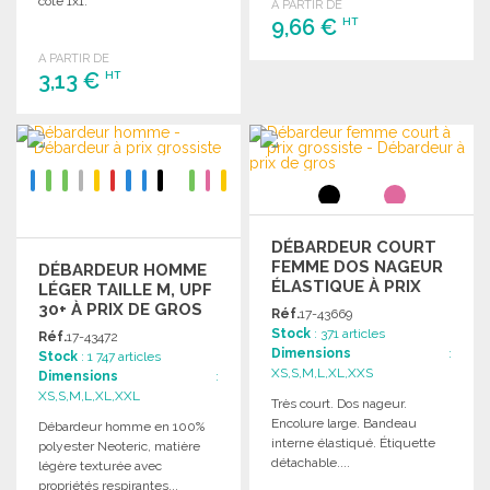
côte 1x1.
A PARTIR DE
9,66 €
HT
A PARTIR DE
3,13 €
COMMANDER
HT
Demander un devis
COMMANDER
Demander un devis
DÉBARDEUR COURT
FEMME DOS NAGEUR
DÉBARDEUR HOMME
ÉLASTIQUE À PRIX
LÉGER TAILLE M, UPF
GROSSISTE
30+ À PRIX DE GROS
Réf.
17-43669
Stock
: 371 articles
Réf.
17-43472
Dimensions
:
Stock
: 1 747 articles
XS,S,M,L,XL,XXS
Dimensions
:
XS,S,M,L,XL,XXL
Très court. Dos nageur.
Encolure large. Bandeau
Débardeur homme en 100%
interne élastiqué. Étiquette
polyester Neoteric, matière
détachable....
légère texturée avec
propriétés respirantes...