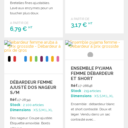
Bretelles fines ajustables.
Lavé aux enzymes pour un
toucher plus doux.
A PARTIR DE
A PARTIR DE
3,17 €
HT
6,79 €
HT
COMMANDER
COMMANDER
Demander un devis
Demander un devis
ENSEMBLE PYJAMA
FEMME DÉBARDEUR
ET SHORT
DÉBARDEUR FEMME
Réf.
17-28848
AJUSTÉ DOS NAGEUR
Stock
: 219 articles
S/M
Dimensions
: XS,S,M,L,XL
Réf.
17-28341
Ensemble : débardeur blanc
Stock
: 2 100 articles
et short contrasté. Doux et
Dimensions
: XS,S,M,L,XL
léger. Vendu dans un sac
Dos nageur. Coupe ajustée.
contrasté avec...
Étiquette amovible. Bords