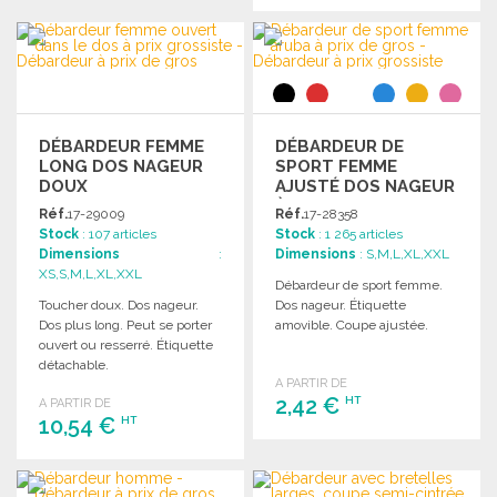
Demander un devis
COMMANDER
Demander un devis
DÉBARDEUR FEMME
DÉBARDEUR DE
LONG DOS NAGEUR
SPORT FEMME
DOUX
AJUSTÉ DOS NAGEUR
À PRIX DE GROS
Réf.
17-29009
Réf.
17-28358
Stock
: 107 articles
Stock
: 1 265 articles
Dimensions
:
Dimensions
: S,M,L,XL,XXL
XS,S,M,L,XL,XXL
Débardeur de sport femme.
Toucher doux. Dos nageur.
Dos nageur. Étiquette
Dos plus long. Peut se porter
amovible. Coupe ajustée.
ouvert ou resserré. Étiquette
détachable.
A PARTIR DE
2,42 €
HT
A PARTIR DE
10,54 €
HT
COMMANDER
COMMANDER
Demander un devis