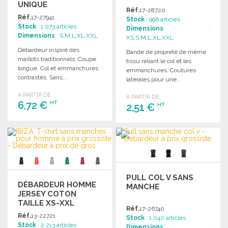
UNIQUE
Réf.
17-28720
Réf.
17-27941
Stock
: 996 articles
Stock
: 1 073 articles
Dimensions
:
Dimensions
: S,M,L,XL,XXL
XS,S,M,L,XL,XXL
Débardeur inspiré des
Bande de propreté de même
maillots traditionnels. Coupe
tissu reliant le col et les
longue. Col et emmanchures
emmanchures. Coutures
contrastés. Sans...
latérales pour une...
A PARTIR DE
A PARTIR DE
6,72 €
HT
2,51 €
HT
COMMANDER
COMMANDER
Demander un devis
Demander un devis
PULL COL V SANS
DÉBARDEUR HOMME
MANCHE
JERSEY COTON
TAILLE XS-XXL
Réf.
17-26740
Réf.
13-22721
Stock
: 1 040 articles
Stock
: 2 213 articles
Dimensions
: