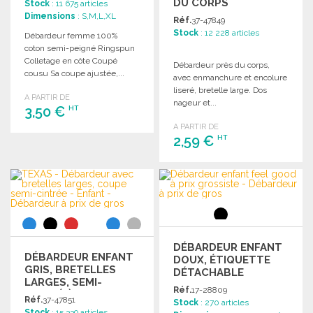
DU CORPS
Stock
: 11 675 articles
Dimensions
: S,M,L,XL
Réf.
37-47849
Stock
: 12 228 articles
Débardeur femme 100%
coton semi-peigné Ringspun
Colletage en côte Coupé
Débardeur près du corps,
cousu Sa coupe ajustée,...
avec enmanchure et encolure
liseré, bretelle large. Dos
A PARTIR DE
nageur et...
3,50 €
HT
A PARTIR DE
2,59 €
HT
COMMANDER
Demander un devis
COMMANDER
Demander un devis
DÉBARDEUR ENFANT
DÉBARDEUR ENFANT
DOUX, ÉTIQUETTE
GRIS, BRETELLES
DÉTACHABLE
LARGES, SEMI-
Réf.
17-28809
CINTRÉ À PRIX
Réf.
37-47851
Stock
: 270 articles
GROSSISTE
Stock
: 15 339 articles