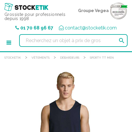
Panneau de gestion des cookies
Groupe Vegea
Grossiste pour professionnels
depuis 1998
01 70 68 96 67
contact@stocketik.com

>
>
>
STOCKETIK
VÊTEMENTS
DÉBARDEURS
SPORTY TT MEN