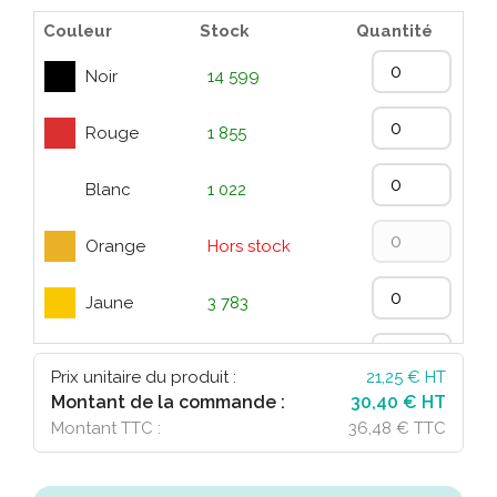
Couleur
Stock
Quantité
Noir
14 599
Rouge
1 855
Blanc
1 022
Orange
Hors stock
Jaune
3 783
Vert
6 107
Prix unitaire du produit :
21,25
€ HT
Montant de la commande :
30,40 € HT
Bleu
17 752
Montant TTC :
36,48 € TTC
Fucsia
5 236