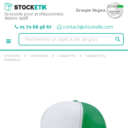
Panneau de gestion des cookies
Groupe Vegea
Grossiste pour professionnels
depuis 1998
01 70 68 96 67
contact@stocketik.com

>
>
>
STOCKETIK
VÊTEMENTS
CASQUETTE
CASQUETTE 5
PANNEAUX