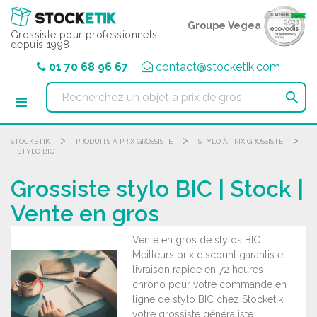
Panneau de gestion des cookies
Groupe Vegea
Grossiste pour professionnels
depuis 1998
01 70 68 96 67
contact@stocketik.com

>
>
>
STOCKETIK
PRODUITS À PRIX GROSSISTE
STYLO À PRIX GROSSISTE
STYLO BIC
Grossiste stylo BIC | Stock |
Vente en gros
Vente en gros de stylos BIC.
Meilleurs prix discount garantis et
livraison rapide en 72 heures
chrono pour votre commande en
ligne de stylo BIC chez Stocketik,
votre grossiste généraliste