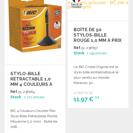
Demander un devis
Demander un devis
BOÎTE DE 50
STYLOS-BILLE
ROUGE 1,0 MM À PRIX
GROSSISTE
Réf.
51-238657
Stock
: 1 159 articles
Le BIC Cristal Original est le
stylo-bille emblématique le
STYLO-BILLE
plus vendu au monde.
RÉTRACTABLE 1,0
Recevez 50...
MM 4 COULEURS À
PRIX DE GROS
Réf.
51-238664
A PARTIR DE
Stock
: 2 101 articles
11,97 €
HT
BIC 4 Couleurs Counter Pen
COMMANDER
Stylo-Bille Rétractable Pointe
Demander un devis
Moyenne (1,0 mm) - Boîte de
1NB :...