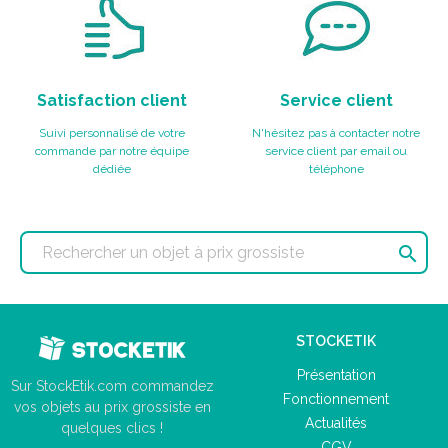
Satisfaction client
Service client
Suivi personnalisé de votre
N'hésitez pas à contacter notre
commande par notre équipe
service client par email ou
dédiée
téléphone

STOCKETIK
Présentation
Sur StockEtik.com commandez
Fonctionnement
vos objets au prix grossiste en
Actualités
quelques clics !
CGV