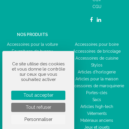
CGU
NOS PRODUITS
Accessoires pour la voiture
Accessoires pour boire
Fournitures de bureau
Accessoires de bricolage
Accessoires du quotidien
Accessoires de cuisine
Ce site utilise des cookies
Articles de loisir
Stylos
et vous donne le contrôle
Articles de sport
Articles d'horlogerie
sur ceux que vous
Produits d'hygiène et de santé
Articles pour la maison
souhaitez activer
Bagages
Accessoires de maroquinerie
Accessoires de beauté
Portes-clés
Tout accepter
Sacs
Articles high-tech
Tout refuser
Vêtements
Personnaliser
Matériaux anciens
Jeux et jouets