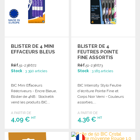
BLISTER DE 4 MINI
BLISTER DE 4
EFFACEURS BLEUS
FEUTRES POINTE
FINE ASSORTIS
Réf.
51-238672
Réf.
51-238673
Stock
: 3 390 articles
Stock
: 3 185 articles
BIC Mini Effaceurs
BIC Intensity Stylo Feutre
Réécriveurs - Encre Bleue,
d'écriture Pointe Fine et
Blister de 4NB : Stocketik
Corps Noir Verni - Couleurs
vend les produits BIC...
assorties,...
A PARTIR DE
A PARTIR DE
4,09 €
4,36 €
HT
HT
COMMANDER
COMMANDER