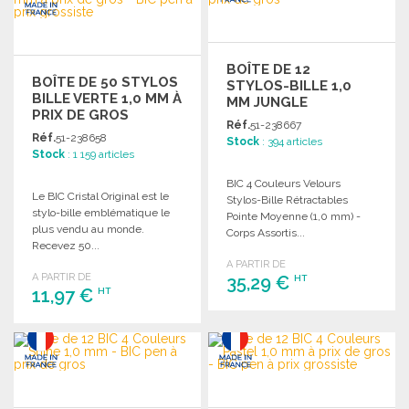
BOÎTE DE 12
BOÎTE DE 50 STYLOS
STYLOS-BILLE 1,0
BILLE VERTE 1,0 MM À
MM JUNGLE
PRIX DE GROS
Réf.
51-238667
Réf.
51-238658
Stock
: 394 articles
Stock
: 1 159 articles
BIC 4 Couleurs Velours
Le BIC Cristal Original est le
Stylos-Bille Rétractables
stylo-bille emblématique le
Pointe Moyenne (1,0 mm) -
plus vendu au monde.
Corps Assortis...
Recevez 50...
A PARTIR DE
A PARTIR DE
35,29 €
HT
11,97 €
HT
COMMANDER
COMMANDER
Demander un devis
Demander un devis