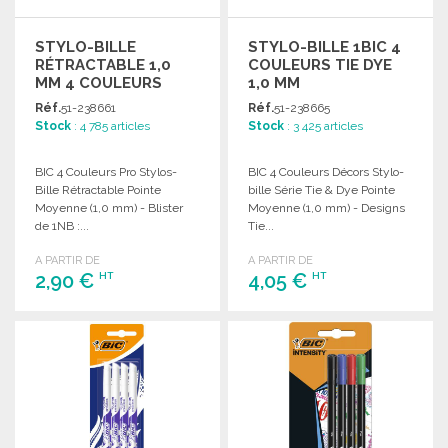
STYLO-BILLE
STYLO-BILLE 1BIC 4
RÉTRACTABLE 1,0
COULEURS TIE DYE
MM 4 COULEURS
1,0 MM
Réf.
51-238661
Réf.
51-238665
Stock
: 4 785 articles
Stock
: 3 425 articles
BIC 4 Couleurs Pro Stylos-
BIC 4 Couleurs Décors Stylo-
Bille Rétractable Pointe
bille Série Tie & Dye Pointe
Moyenne (1,0 mm) - Blister
Moyenne (1,0 mm) - Designs
de 1NB :...
Tie...
A PARTIR DE
A PARTIR DE
2,90 €
4,05 €
HT
HT
COMMANDER
COMMANDER
Demander un devis
Demander un devis