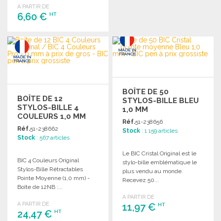
A PARTIR DE
6,60 €
HT
COMMANDER
Demander un devis
BOÎTE DE 50
BOÎTE DE 12
STYLOS-BILLE BLEU
STYLOS-BILLE 4
1,0 MM
COULEURS 1,0 MM
Réf.
51-238656
Réf.
51-238662
Stock
: 1 159 articles
Stock
: 567 articles
Le BIC Cristal Original est le
BIC 4 Couleurs Original
stylo-bille emblématique le
Stylos-Bille Rétractables
plus vendu au monde.
Pointe Moyenne (1,0 mm) -
Recevez 50...
Boîte de 12NB :...
A PARTIR DE
A PARTIR DE
11,97 €
HT
24,47 €
HT