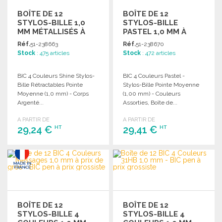
BOÎTE DE 12
BOÎTE DE 12
STYLOS-BILLE 1,0
STYLOS-BILLE
MM MÉTALLISÉS À
PASTEL 1,0 MM À
PRIX GROSSISTE
PRIX DE GROS
Réf.
51-238663
Réf.
51-238670
Stock
: 475 articles
Stock
: 472 articles
BIC 4 Couleurs Shine Stylos-
BIC 4 Couleurs Pastel -
Bille Rétractables Pointe
Stylos-Bille Pointe Moyenne
Moyenne (1,0 mm) - Corps
(1,00 mm) - Couleurs
Argenté...
Assorties, Boîte de...
A PARTIR DE
A PARTIR DE
29,24 €
29,41 €
HT
HT
COMMANDER
COMMANDER
Demander un devis
Demander un devis
BOÎTE DE 12
BOÎTE DE 12
STYLOS-BILLE 4
STYLOS-BILLE 4