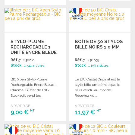
COMMANDER
COMMANDER
Demander un devis
Demander un devis
STYLO-PLUME
BOÎTE DE 50 STYLOS
RECHARGEABLE 1
BILLE NOIRS 1,0 MM
UNITÉ ENCRE BLEUE
Réf.
51-238671
Réf.
51-238659
Stock
: 1 541 articles
Stock
: 1 159 articles
BIC Xpen Stylo-Plume
Le BIC Cristal Original est le
Rechargeable Encre Bleue -
stylo-bille emblématique le
Chrome, Blister de 1NB :
plus vendu au monde.
Stocketik vend les...
Recevez 50...
A PARTIR DE
A PARTIR DE
9,00 €
11,97 €
HT
HT
COMMANDER
COMMANDER
Demander un devis
Demander un devis