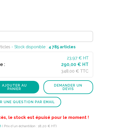
ticles
- Stock disponible :
4 785
articles
23,97
€ HT
e :
290,00 € HT
348,00 € TTC
AJOUTER AU
DEMANDER UN
PANIER
DEVIS
R UNE QUESTION PAR EMAIL
cès, le stock est épuisé pour le moment !
n
( Prix d'un échantillon : 18,20 € HT)