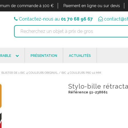
imum de commande à 100 €
Paiement en ligne ou sur devis
Contactez-nous au
01 70 68 96 67
contact@st
RABLE
PRÉSENTATION
ACTUALITÉS
BLISTER DE 1 BIC 4 COULEURS ORIGINAL / BIC 4 COULEURS PRO 1,0 MM
Stylo-bille rétrac
Référence 51-238661