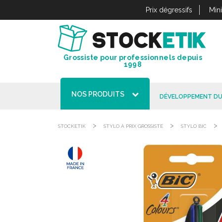
Panneau de gestion des cookies
Prix dégressifs
Min
Grossiste pour professionnels depuis
1998
NOS PRODUITS
DÉVELOPPEMENT DU
>
>
>
STOCKETIK
STYLO À PRIX GROSSISTE
STYLO BIC