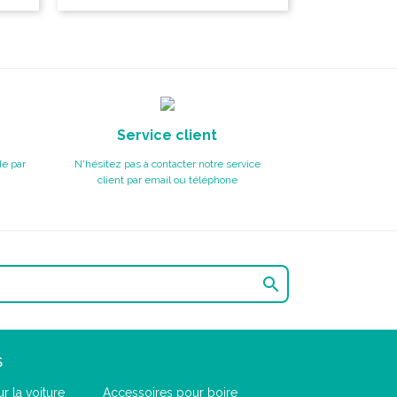
Service client
e par
N'hésitez pas à contacter notre service
client par email ou téléphone

S
r la voiture
Accessoires pour boire