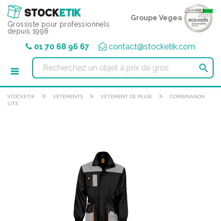
Panneau de gestion des cookies
Groupe Vegea
Grossiste pour professionnels
depuis 1998
01 70 68 96 67
contact@stocketik.com

>
>
>
STOCKETIK
VÊTEMENTS
VÊTEMENT DE PLUIE
COMBINAISON
LITE