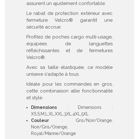
assurent un ajustement confortable.
Le rabat de protection extérieur avec
fermeture Velcro® garantit une
sécurité accrue.
Profitez de poches cargo multi-usage,
équipées de languettes
réfléchissantes et de fermetures
Velcro®.
Avec sa taille élastiquée, ce modèle
unisexe s'adapte à tous.
Idéale pour les commandes en gros,
cette combinaison allie fonctionnalité
et style.
Dimensions
: Dimensions :
XS,S,M,L,XL,XXL,3XL,4XL,5XL
Couleur
: Gris/Noir/Orange,
Noir/Gris/Orange,
Royal/Marine/Orange