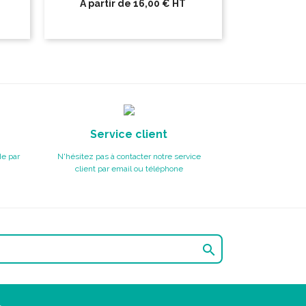
A partir de
16,00 €
HT
Service client
e par
N'hésitez pas à contacter notre service
client par email ou téléphone
