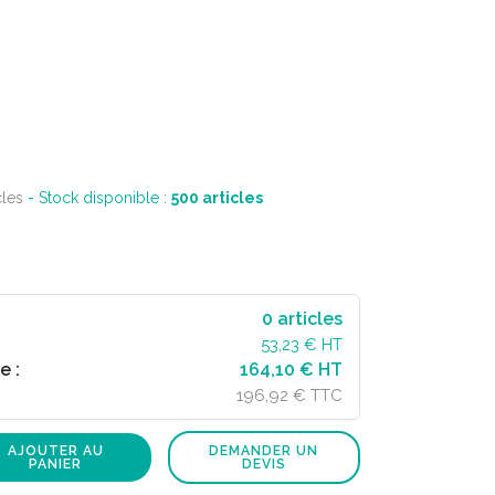
cles
- Stock disponible :
500
articles
0
articles
53,23
€ HT
e :
164,10 € HT
196,92 € TTC
AJOUTER AU
DEMANDER UN
PANIER
DEVIS