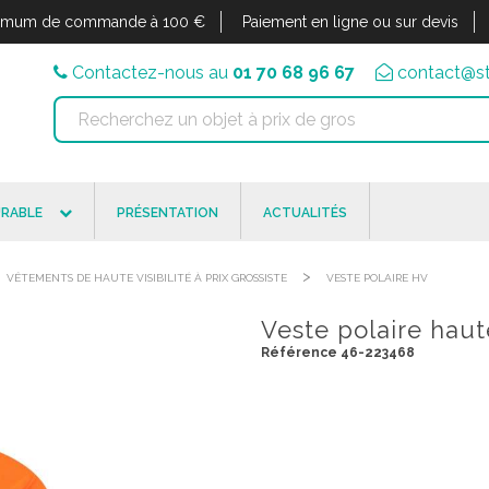
imum de commande à 100 €
Paiement en ligne ou sur devis
Contactez-nous au
01 70 68 96 67
contact@st
RABLE
PRÉSENTATION
ACTUALITÉS
>
VÊTEMENTS DE HAUTE VISIBILITÉ À PRIX GROSSISTE
VESTE POLAIRE HV
Veste polaire haute
Référence 46-223468