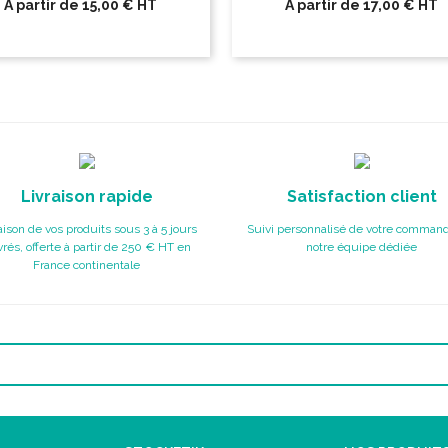
A partir de
15,00 €
HT
A partir de
17,00 €
HT
Livraison rapide
Satisfaction client
aison de vos produits sous 3 à 5 jours
Suivi personnalisé de votre command
rés, offerte à partir de 250 € HT en
notre équipe dédiée
France continentale