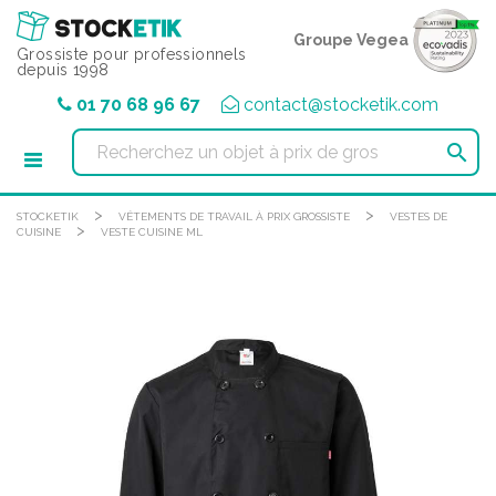
Panneau de gestion des cookies
Groupe Vegea
Grossiste pour professionnels
depuis 1998
01 70 68 96 67
contact@stocketik.com

>
>
STOCKETIK
VÊTEMENTS DE TRAVAIL À PRIX GROSSISTE
VESTES DE
>
CUISINE
VESTE CUISINE ML