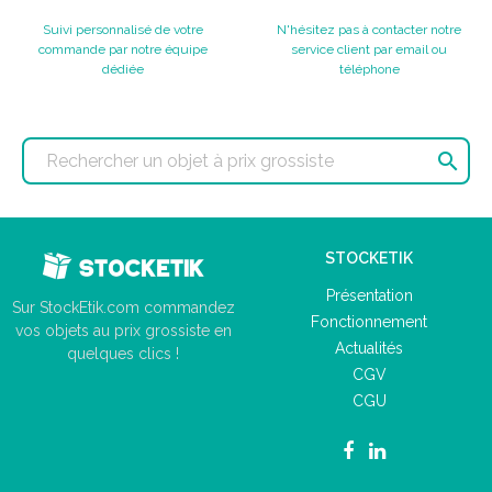
Suivi personnalisé de votre
N'hésitez pas à contacter notre
commande par notre équipe
service client par email ou
dédiée
téléphone

STOCKETIK
Présentation
Sur StockEtik.com commandez
Fonctionnement
vos objets au prix grossiste en
Actualités
quelques clics !
CGV
CGU