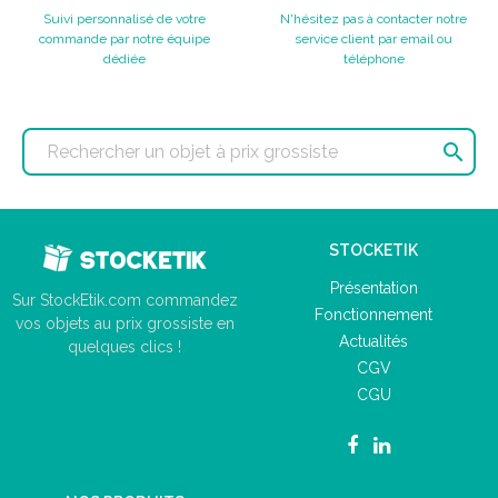
Suivi personnalisé de votre
N'hésitez pas à contacter notre
commande par notre équipe
service client par email ou
dédiée
téléphone

STOCKETIK
Présentation
Sur StockEtik.com commandez
Fonctionnement
vos objets au prix grossiste en
Actualités
quelques clics !
CGV
CGU