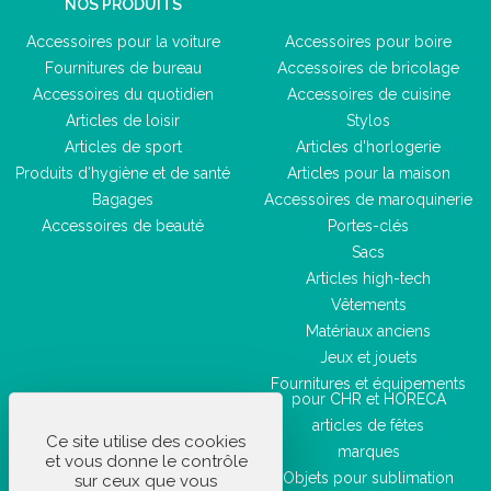
NOS PRODUITS
Accessoires pour la voiture
Accessoires pour boire
Fournitures de bureau
Accessoires de bricolage
Accessoires du quotidien
Accessoires de cuisine
Articles de loisir
Stylos
Articles de sport
Articles d'horlogerie
Produits d'hygiène et de santé
Articles pour la maison
Bagages
Accessoires de maroquinerie
Accessoires de beauté
Portes-clés
Sacs
Articles high-tech
Vêtements
Matériaux anciens
Jeux et jouets
Fournitures et équipements
pour CHR et HORECA
articles de fêtes
Ce site utilise des cookies
marques
et vous donne le contrôle
Objets pour sublimation
sur ceux que vous