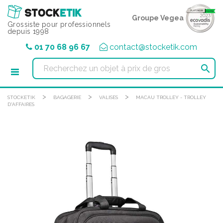
Panneau de gestion des cookies
Groupe Vegea
Grossiste pour professionnels
depuis 1998
01 70 68 96 67
contact@stocketik.com

>
>
>
STOCKETIK
BAGAGERIE
VALISES
MACAU TROLLEY - TROLLEY
D'AFFAIRES