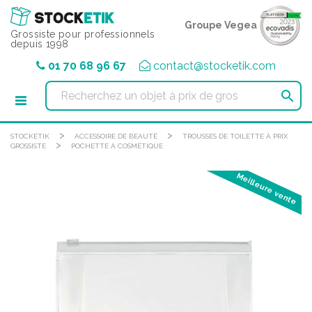
Panneau de gestion des cookies
Groupe Vegea
Grossiste pour professionnels
depuis 1998
01 70 68 96 67
contact@stocketik.com

>
>
STOCKETIK
ACCESSOIRE DE BEAUTÉ
TROUSSES DE TOILETTE À PRIX
>
GROSSISTE
POCHETTE À COSMÉTIQUE
Meilleure vente