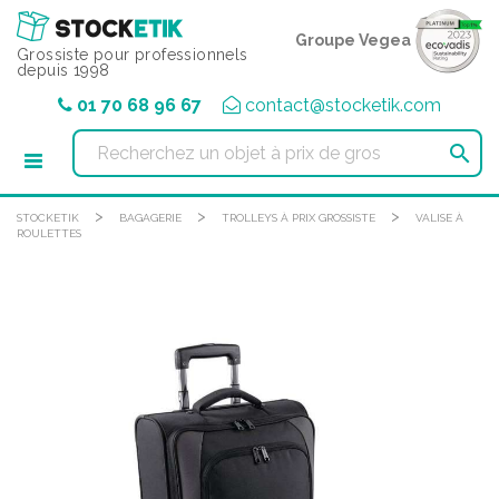
Panneau de gestion des cookies
Groupe Vegea
Grossiste pour professionnels
depuis 1998
01 70 68 96 67
contact@stocketik.com

>
>
>
STOCKETIK
BAGAGERIE
TROLLEYS À PRIX GROSSISTE
VALISE À
ROULETTES