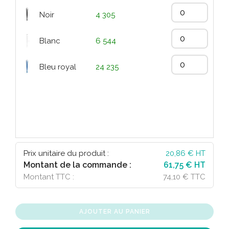
Noir
4 305
Blanc
6 544
Bleu royal
24 235
Prix unitaire du produit :
20,86
€ HT
Montant de la commande :
61,75 € HT
Montant TTC :
74,10 € TTC
AJOUTER AU PANIER