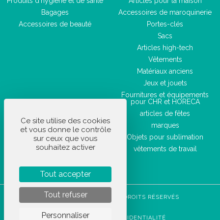
Produits d'hygiène et de santé
Articles pour la maison
Bagages
Accessoires de maroquinerie
Accessoires de beauté
Portes-clés
Sacs
Articles high-tech
Vêtements
Matériaux anciens
Jeux et jouets
Fournitures et équipements
pour CHR et HORECA
articles de fêtes
Ce site utilise des cookies
marques
et vous donne le contrôle
Objets pour sublimation
sur ceux que vous
souhaitez activer
vêtements de travail
Tout accepter
Tout refuser
STOCKETIK © 2023 - TOUS DROITS RÉSERVÉS
CGVU
Personnaliser
POLITIQUE DE CONFIDENTIALITÉ