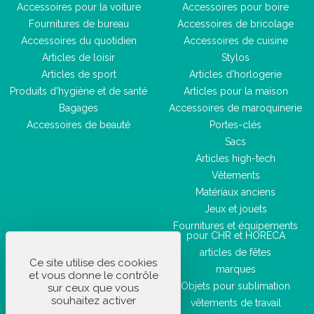
Accessoires pour la voiture
Accessoires pour boire
Fournitures de bureau
Accessoires de bricolage
Accessoires du quotidien
Accessoires de cuisine
Articles de loisir
Stylos
Articles de sport
Articles d'horlogerie
Produits d'hygiène et de santé
Articles pour la maison
Bagages
Accessoires de maroquinerie
Accessoires de beauté
Portes-clés
Sacs
Articles high-tech
Vêtements
Matériaux anciens
Jeux et jouets
Fournitures et équipements
pour CHR et HORECA
articles de fêtes
Ce site utilise des cookies
marques
et vous donne le contrôle
Objets pour sublimation
sur ceux que vous
souhaitez activer
vêtements de travail