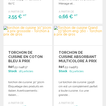
60°C
Ménage et...
A PARTIR DE
A PARTIR DE
2,55 €
0,66 €
HT
HT
COMMANDER
COMMANDER
Demander un devis
Demander un devis
TORCHON DE
TORCHON DE
CUISINE EN COTON
CUISINE ABSORBANT
BLEU À PRIX
MULTICOLORE À PRIX
GROSSISTE
GROSSISTE
Réf.
53-244837
Réf.
53-244963
Stock
: 183 articles
Stock
: 613 articles
torchon de cuisine 30*30cm
Le torchon de cuisine 33x56
Étiquetage des produits en
cm est un complément parfait
italien Avertissements :
à toute cuisine, il a une
italien,...
grande...
A PARTIR DE
A PARTIR DE