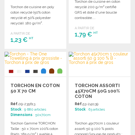
Torchon de cuisine en coton
Torchon de cuisine en poly
recyclé 200 g/m² certifié
coton recyclé (50% coton
GRS et doté d'une boucle
recyclé et 50% polyester
contrastée....
recyclé). 180 gr/m².
A PARTIR DE
1,79 €
HT
A PARTIR DE
1,23 €
HT
COMMANDER
COMMANDER
Demander un devis
Demander un devis
TORCHON EN COTON
TORCHON ASSORTI
50 X 70 CM
45X70CM 50G 100%
COTON
Réf.
09-235613
Réf.
53-241139
Stock
: 9 680 articles
Stock
: 63 articles
Dimensions
: 50x70cm
Torchon Gamme TORCHON
Torchon 45x70cm 1 couleur
Taille : 50 x 70cm 100% coton
assorti 50 g 100 % poids
Poids :185 g/m² Lavable à
corporel Groupe de produits :