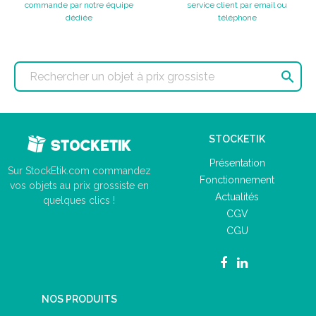
commande par notre équipe
service client par email ou
dédiée
téléphone

STOCKETIK
Présentation
Sur StockEtik.com commandez
Fonctionnement
vos objets au prix grossiste en
Actualités
quelques clics !
CGV
CGU
NOS PRODUITS