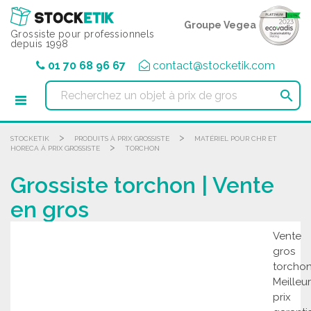
Panneau de gestion des cookies
Groupe Vegea
Grossiste pour professionnels
depuis 1998
01 70 68 96 67
contact@stocketik.com

>
>
STOCKETIK
PRODUITS À PRIX GROSSISTE
MATÉRIEL POUR CHR ET
>
HORECA À PRIX GROSSISTE
TORCHON
Grossiste torchon | Vente
en gros
Vente
gros
torchon
Meilleur
prix