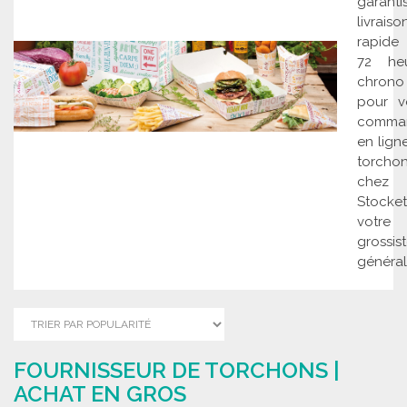
garanti
livraiso
rapide
72 heu
chrono
pour v
comma
en lign
torcho
chez
Stocketi
votre
grossis
générali
FOURNISSEUR DE TORCHONS |
ACHAT EN GROS