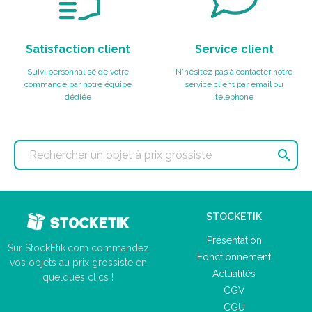
Satisfaction client
Service client
Suivi personnalisé de votre
N'hésitez pas à contacter notre
commande par notre équipe
service client par email ou
dédiée
téléphone

STOCKETIK
Présentation
Sur StockEtik.com commandez
Fonctionnement
vos objets au prix grossiste en
Actualités
quelques clics !
CGV
CGU