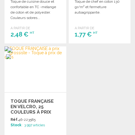
Toque de cuisine douce et
Toque de chef en coton 130
confortable en TC -mélange
gr/m² et fermeture
de coton et de polyester.
autoagrippante.
Couleurs sobres...
A PARTIR DE
A PARTIR DE
2,48 €
1,77 €
HT
HT
COMMANDER
COMMANDER
Demander un devis
Demander un devis
TOQUE FRANÇAISE
EN VELCRO, 25
COULEURS À PRIX
GROSSISTE
Réf.
46-223585
Stock
: 3 997 articles