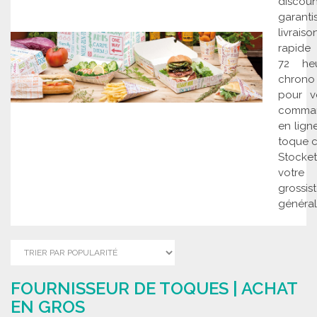
discoun
garanti
livraiso
rapide
72 heu
chrono
pour v
comma
en lign
toque 
Stocketi
votre
grossis
générali
FOURNISSEUR DE TOQUES | ACHAT
EN GROS