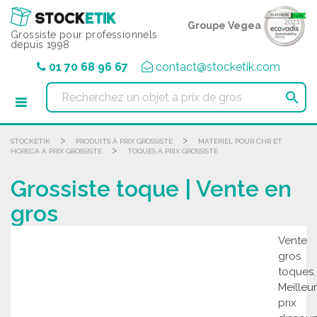
Panneau de gestion des cookies
Groupe Vegea
Grossiste pour professionnels
depuis 1998
01 70 68 96 67
contact@stocketik.com

>
>
STOCKETIK
PRODUITS À PRIX GROSSISTE
MATÉRIEL POUR CHR ET
>
HORECA À PRIX GROSSISTE
TOQUES À PRIX GROSSISTE
Grossiste toque | Vente en
gros
Vente
gros
toques.
Meilleur
prix