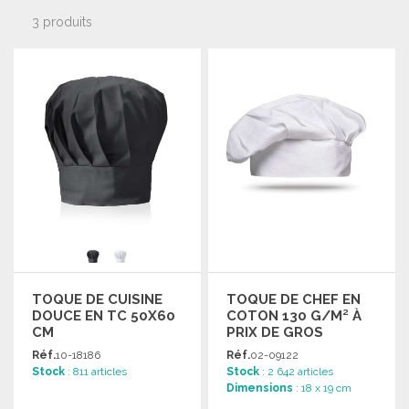
3 produits
TOQUE DE CUISINE
TOQUE DE CHEF EN
DOUCE EN TC 50X60
COTON 130 G/M² À
CM
PRIX DE GROS
Réf.
10-18186
Réf.
02-09122
Stock
: 811 articles
Stock
: 2 642 articles
Dimensions
: 18 x 19 cm