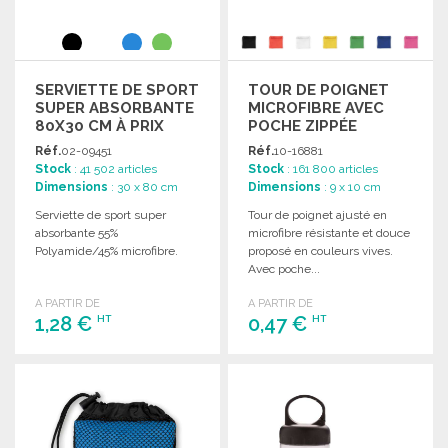
SERVIETTE DE SPORT
TOUR DE POIGNET
SUPER ABSORBANTE
MICROFIBRE AVEC
80X30 CM À PRIX
POCHE ZIPPÉE
GROSSISTE
Réf.
02-09451
Réf.
10-16881
Stock
: 41 502 articles
Stock
: 161 800 articles
Dimensions
: 30 x 80 cm
Dimensions
: 9 x 10 cm
Serviette de sport super
Tour de poignet ajusté en
absorbante 55%
microfibre résistante et douce
Polyamide/45% microfibre.
proposé en couleurs vives.
Avec poche...
A PARTIR DE
A PARTIR DE
1,28 €
0,47 €
HT
HT
COMMANDER
COMMANDER
Demander un devis
Demander un devis