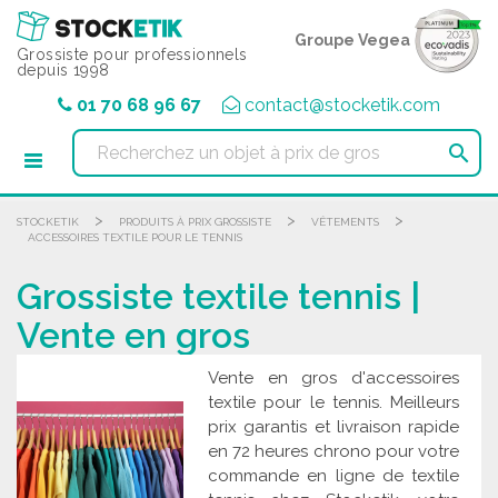
Panneau de gestion des cookies
Groupe Vegea
Grossiste pour professionnels
depuis 1998
01 70 68 96 67
contact@stocketik.com

>
>
>
STOCKETIK
PRODUITS À PRIX GROSSISTE
VÊTEMENTS
ACCESSOIRES TEXTILE POUR LE TENNIS
Grossiste textile tennis |
Vente en gros
Vente en gros d'accessoires
textile pour le tennis. Meilleurs
prix garantis et livraison rapide
en 72 heures chrono pour votre
commande en ligne de textile