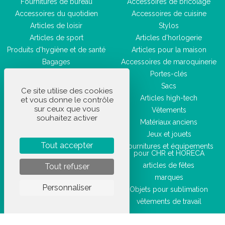
Fournitures de bureau
Accessoires de bricolage
Accessoires du quotidien
Accessoires de cuisine
Articles de loisir
Stylos
Articles de sport
Articles d'horlogerie
Produits d'hygiène et de santé
Articles pour la maison
Bagages
Accessoires de maroquinerie
Accessoires de beauté
Portes-clés
Sacs
Ce site utilise des cookies
Articles high-tech
et vous donne le contrôle
sur ceux que vous
Vêtements
souhaitez activer
Matériaux anciens
Jeux et jouets
Tout accepter
Fournitures et équipements
pour CHR et HORECA
articles de fêtes
Tout refuser
marques
Personnaliser
Objets pour sublimation
vêtements de travail