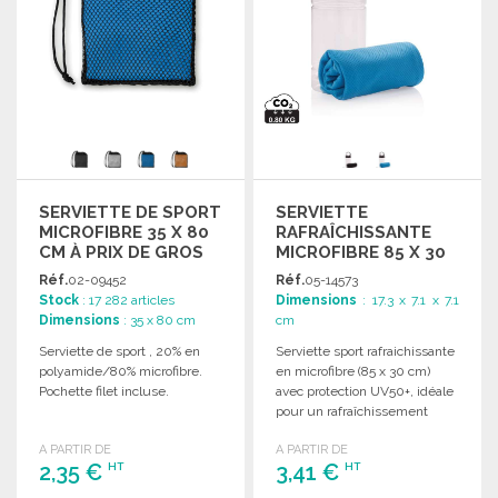
SERVIETTE DE SPORT
SERVIETTE
MICROFIBRE 35 X 80
RAFRAÎCHISSANTE
CM À PRIX DE GROS
MICROFIBRE 85 X 30
CM
Réf.
02-09452
Réf.
05-14573
Stock
: 17 282 articles
Dimensions
: 17.3 x 7.1 x 7.1
Dimensions
: 35 x 80 cm
cm
Serviette de sport , 20% en
Serviette sport rafraichissante
polyamide/80% microfibre.
en microfibre (85 x 30 cm)
Pochette filet incluse.
avec protection UV50+, idéale
pour un rafraîchissement
rapide lors d'activités.
A PARTIR DE
A PARTIR DE
2,35 €
3,41 €
HT
HT