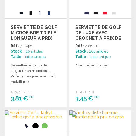
SERVIETTE DE GOLF
SERVIETTE DE GOLF
MICROFIBRE TRIPLE
DE LUXE AVEC
LONGUEUR À PRIX
CROCHET À PRIX DE
GROSSISTE
GROS
Réf.
17-27421
Réf.
17-26084
Stock
: 310 articles
Stock
: 266 articles
Taille
: Taille unique
Taille
: Taille unique
Serviette de golf triple
Avec illet et crochet.
longueur en microfibre.
Ruban gros-grain avec illet
métallique...
A PARTIR DE
A PARTIR DE
3,81 €
3,45 €
HT
HT
COMMANDER
COMMANDER
Demander un devis
Demander un devis