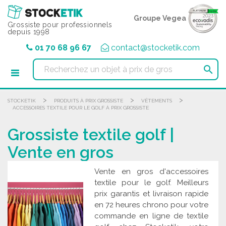
Panneau de gestion des cookies
Groupe Vegea
Grossiste pour professionnels
depuis 1998
01 70 68 96 67
contact@stocketik.com

>
>
>
STOCKETIK
PRODUITS À PRIX GROSSISTE
VÊTEMENTS
ACCESSOIRES TEXTILE POUR LE GOLF À PRIX GROSSISTE
Grossiste textile golf |
Vente en gros
Vente en gros d'accessoires
textile pour le golf. Meilleurs
prix garantis et livraison rapide
en 72 heures chrono pour votre
commande en ligne de textile