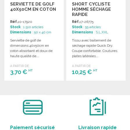
SERVIETTE DE GOLF
SHORT CYCLISTE
40X50CM EN COTON
HOMME SÉCHAGE
RAPIDE
Réf.
10-17920
Réf.
17-26775
Stock
: 1 510 articles
Stock
: 55 articles
Dimensions
: 50 x 40 cm
Dimensions
: S,L,XXL
Serviette de golf de
Tissu avec traitement de
dimensions 40x50cm en
séchage rapide Quick Dry.
coton absorbant et doux de
Coupe confortable. Coutures
haute qualité de...
plates latérales...
A PARTIR DE
A PARTIR DE
3,70 €
10,25 €
HT
HT
COMMANDER
COMMANDER
Demander un devis
Demander un devis
Paiement sécurisé
Livraison rapide