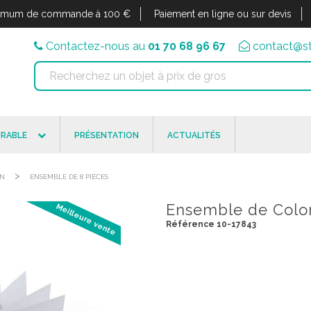
imum de commande à 100 €
Paiement en ligne ou sur devis
Contactez-nous au
01 70 68 96 67
contact@st
RABLE
PRÉSENTATION
ACTUALITÉS
>
ON
ENSEMBLE DE 8 PIÈCES
Ensemble de Color
Meilleure vente
Référence 10-17843