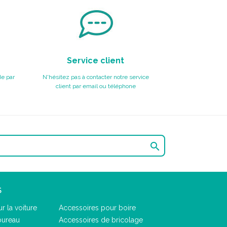
Service client
e par
N'hésitez pas à contacter notre service
client par email ou téléphone

S
r la voiture
Accessoires pour boire
bureau
Accessoires de bricolage