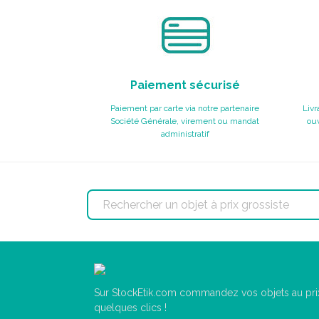
Paiement sécurisé
Paiement par carte via notre partenaire
Livr
Société Générale, virement ou mandat
ouv
administratif
Sur StockEtik.com commandez vos objets au prix
quelques clics !