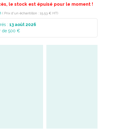
cès, le stock est épuisé pour le moment !
n
( Prix d'un échantillon : 15,53 € HT)
rés :
13 août 2026
r de 500 €