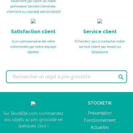
Paiement par carte via notre
partenaire Société Générale,
virement ou mandat administratif
Satisfaction client
Service client
Suivi personnalisé de votre
N'hésitez pas à contacter notre
commande par notre équipe
service client par email ou
dédiée
téléphone

STOCKETIK
Présentation
Sur StockEtik.com commandez
vos objets au prix grossiste en
Fonctionnement
quelques clics !
Actualités