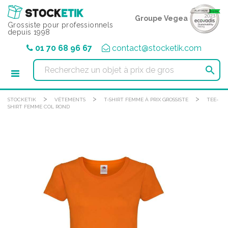
Panneau de gestion des cookies
Groupe Vegea
Grossiste pour professionnels
depuis 1998
01 70 68 96 67
contact@stocketik.com

>
>
>
STOCKETIK
VÊTEMENTS
T-SHIRT FEMME À PRIX GROSSISTE
TEE-
SHIRT FEMME COL ROND