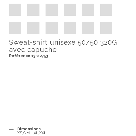
Sweat-shirt unisexe 50/50 320G
avec capuche
Référence 13-22753
Dimensions
XS,S,M,L,XL,XXL