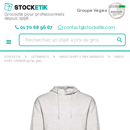
Panneau de gestion des cookies
Groupe Vegea
Grossiste pour professionnels
depuis 1998
01 70 68 96 67
contact@stocketik.com

>
>
>
STOCKETIK
VÊTEMENTS
SWEAT-SHIRT À PRIX GROSSISTE
SWEAT-
SHIRT UNISEXE 50/50 320G