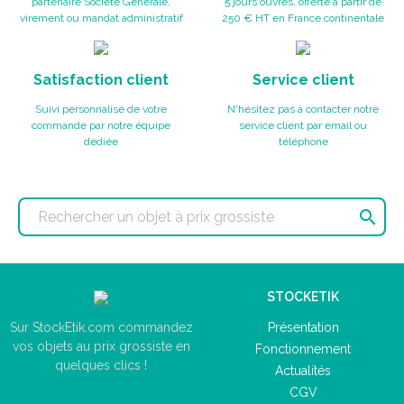
partenaire Société Générale,
5 jours ouvrés, offerte à partir de
virement ou mandat administratif
250 € HT en France continentale
Satisfaction client
Service client
Suivi personnalisé de votre
N'hésitez pas à contacter notre
commande par notre équipe
service client par email ou
dédiée
téléphone

STOCKETIK
Présentation
Sur StockEtik.com commandez
vos objets au prix grossiste en
Fonctionnement
quelques clics !
Actualités
CGV