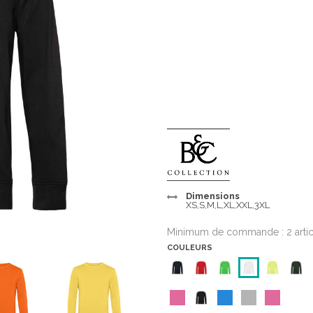
Dimensions
XS,S,M,L,XL,XXL,3XL
Minimum de commande : 2 arti
COULEURS