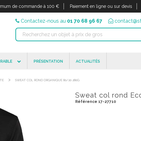
imum de commande à 100 €
Paiement en ligne ou sur devis
Contactez-nous au
01 70 68 96 67
contact@st
RABLE
PRÉSENTATION
ACTUALITÉS
>
STE
SWEAT COL ROND ORGANIQUE 80/20 280G
Sweat col rond Ec
Référence 17-27710