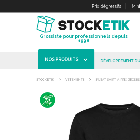
Panneau de gestion des cookies
Prix dégressifs
Min
Grossiste pour professionnels depuis
1998
NOS PRODUITS
DÉVELOPPEMENT DU
>
>
STOCKETIK
VÊTEMENTS
SWEAT-SHIRT À PRIX GROSSI