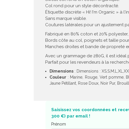
Col rond pour un style décontracté.
Étiquette discrète « Hi! I'm Organic » à l'in
Sans marque visible.
Coutures latérales pour un ajustement par
Fabriqué en 80% coton et 20% polyester, 
Bords côte au col, poignets et taille pou
Manches droites et bande de propreté en
Avec un grammage de 280G, il est idéal
Parfait pour les revendeurs à la recherch
Dimensions
: Dimensions : XS,S,M,L,XL,X
Couleur
: Marine, Rouge, Vert pomme, Blan
Jaune Pétillant, Rose Doux, Noir Pur, Broui
Saisissez vos coordonnées et recev
300 €) par email !
Prénom