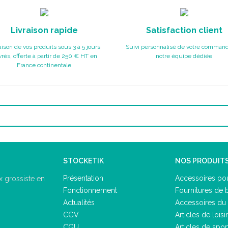
Livraison rapide
Satisfaction client
aison de vos produits sous 3 à 5 jours
Suivi personnalisé de votre command
rés, offerte à partir de 250 € HT en
notre équipe dédiée
France continentale
STOCKETIK
NOS PRODUIT
Présentation
Accessoires pou
 grossiste en
Fonctionnement
Fournitures de 
Actualités
Accessoires du 
CGV
Articles de loisir
CGU
Articles de spor