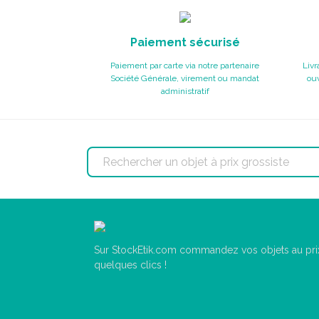
Paiement sécurisé
Paiement par carte via notre partenaire
Livr
Société Générale, virement ou mandat
ouv
administratif
Sur StockEtik.com commandez vos objets au prix
quelques clics !