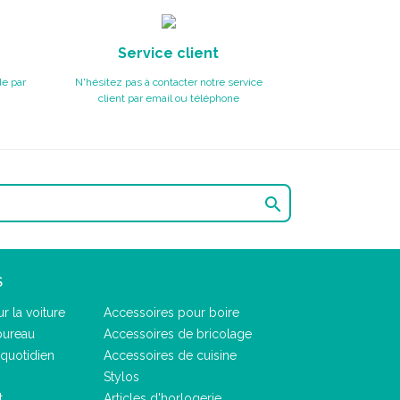
Service client
e par
N'hésitez pas à contacter notre service
client par email ou téléphone

S
r la voiture
Accessoires pour boire
bureau
Accessoires de bricolage
quotidien
Accessoires de cuisine
Stylos
t
Articles d'horlogerie